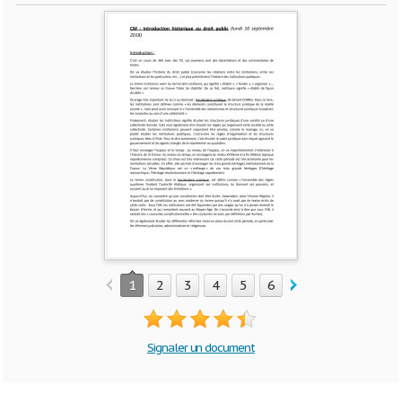
1
2
3
4
5
6
7
8
9
10
Signaler un document