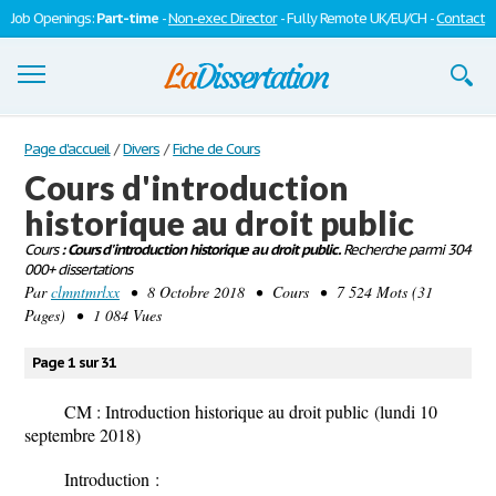
Job Openings:
Part-time
-
Non-exec Director
- Fully Remote UK/EU/CH -
Contact
Dissertations
Page d'accueil
/
Divers
/
Fiche de Cours
Cours d'introduction
S'inscrire
historique au droit public
Se connecter
Cours
: Cours d'introduction historique au droit public.
Recherche parmi 304
000+ dissertations
Contactez-nous
Par
clmntmrlxx
• 8 Octobre 2018 • Cours • 7 524 Mots (31
Pages) • 1 084 Vues
Page 1 sur 31
CM : Introduction historique au droit public
(lundi 10
septembre 2018)
Introduction :