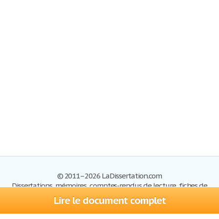
© 2011–2026 LaDissertation.com
Dissertations, mémoires, comptes-rendus de lecture, fiches de
lectures, exemples du BAC
Lire le document complet