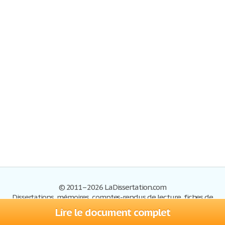
© 2011–2026 LaDissertation.com
Dissertations, mémoires, comptes-rendus de lecture, fiches de
lectures, exemples du BAC
Lire le document complet