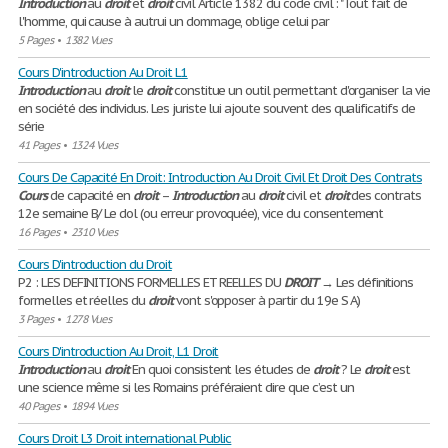
Introduction
au
droit
et
droit
civil Article 1382 du code civil : "Tout fait de
l'homme, qui cause à autrui un dommage, oblige celui par
5 Pages
•
1382 Vues
Cours D'introduction Au Droit L1
Introduction
au
droit
le
droit
constitue un outil permettant d'organiser la vie
en société des individus. Les juriste lui ajoute souvent des qualificatifs de
série
41 Pages
•
1324 Vues
Cours De Capacité En Droit: Introduction Au Droit Civil Et Droit Des Contrats
Cours
de capacité en
droit
–
Introduction
au
droit
civil et
droit
des contrats
12e semaine B/ Le dol (ou erreur provoquée), vice du consentement
16 Pages
•
2310 Vues
Cours D'introduction du Droit
P2 : LES DEFINITIONS FORMELLES ET REELLES DU
DROIT
→ Les définitions
formelles et réelles du
droit
vont s'opposer à partir du 19e S A)
3 Pages
•
1278 Vues
Cours D'introduction Au Droit, L1 Droit
Introduction
au
droit
En quoi consistent les études de
droit
? Le
droit
est
une science même si les Romains préféraient dire que c’est un
40 Pages
•
1894 Vues
Cours Droit L3 Droit international Public