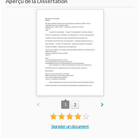
Aperçu de la Dissertation
1
2
Signaler un document