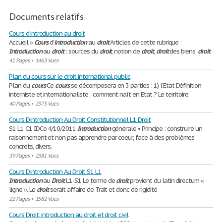
Documents relatifs
Cours d'introduction au droit
Accueil »
Cours
d'
introduction
au
droit
Articles de cette rubrique :
Introduction
au
droit
: sources du
droit
, notion de
droit
,
droit
des biens,
droit
41 Pages
•
1463 Vues
Plan du cours sur le droit international public
Plan du
cours
Ce
cours
se décomposera en 3 parties : 1) l’Etat Définition
interniste et internationaliste : comment naît en Etat ? Le territoire
40 Pages
•
2375 Vues
Cours D'introduction Au Droit Constitutionnel L1 Droit
S1 L1 C1 IDCo 4/10/2011
Introduction
générale • Principe : construire un
raisonnement et non pas apprendre par coeur, face à des problèmes
concrets, divers.
39 Pages
•
2381 Vues
Cours D'introduction Au Droit S1 L1
Introduction
au
Droit
L1-S1 Le terme de
droit
provient du latin directum «
ligne ». Le
droit
serait affaire de Trait et donc de rigidité
22 Pages
•
1582 Vues
Cours Droit: introduction au droit et droit civil