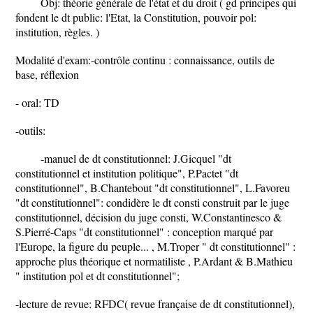
Obj: théorie générale de l'état et du droit ( gd principes qui
fondent le dt public: l'Etat, la Constitution, pouvoir pol:
institution, règles. )
Modalité d'exam:-contrôle continu : connaissance, outils de
base, réflexion
- oral: TD
-outils:
-manuel de dt constitutionnel: J.Gicquel "dt
constitutionnel et institution politique", P.Pactet "dt
constitutionnel", B.Chantebout "dt constitutionnel", L.Favoreu
"dt constitutionnel": condidère le dt consti construit par le juge
constitutionnel, décision du juge consti, W.Constantinesco &
S.Pierré-Caps "dt constitutionnel" : conception marqué par
l'Europe, la figure du peuple... , M.Troper " dt constitutionnel" :
approche plus théorique et normatiliste , P.Ardant & B.Mathieu
" institution pol et dt constitutionnel";
-lecture de revue: RFDC( revue française de dt constitutionnel),