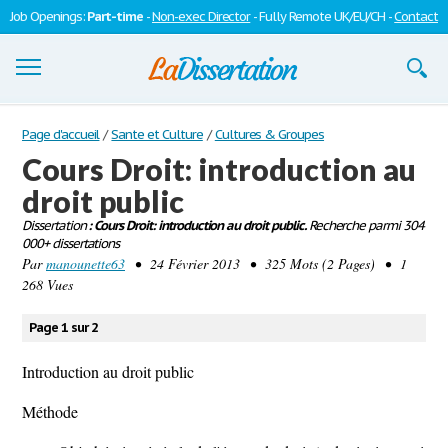
Job Openings:
Part-time
-
Non-exec Director
- Fully Remote UK/EU/CH -
Contact
Dissertations
Page d'accueil
/
Sante et Culture
/
Cultures & Groupes
Cours Droit: introduction au
S'inscrire
droit public
Se connecter
Dissertation
: Cours Droit: introduction au droit public.
Recherche parmi 304
000+ dissertations
Contactez-nous
Par
manounette63
• 24 Février 2013 • 325 Mots (2 Pages) • 1
268 Vues
Page 1 sur 2
Introduction au droit public
Méthode