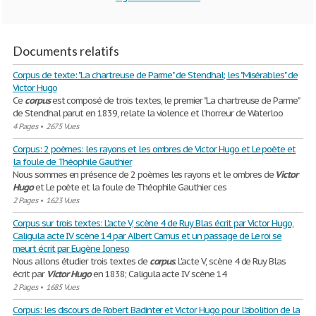
Documents relatifs
Corpus de texte: "La chartreuse de Parme" de Stendhal; les "Misérables" de
Victor Hugo
Ce
corpus
est composé de trois textes, le premier "La chartreuse de Parme"
de Stendhal parut en 1839, relate la violence et l'horreur de Waterloo
4 Pages
•
2675 Vues
Corpus: 2 poèmes: les rayons et les ombres de Victor Hugo et Le poète et
la foule de Théophile Gauthier
Nous sommes en présence de 2 poèmes les rayons et le ombres de
Victor
Hugo
et Le poète et la foule de Théophile Gauthier ces
2 Pages
•
1623 Vues
Corpus sur trois textes: L'acte V, scène 4 de Ruy Blas écrit par Victor Hugo,
Caligula acte IV scène 14 par Albert Camus et un passage de Le roi se
meurt écrit par Eugène Ioneso
Nous allons étudier trois textes de
corpus
. L'acte V, scène 4 de Ruy Blas
écrit par
Victor
Hugo
en 1838; Caligula acte IV scène 14
2 Pages
•
1685 Vues
Corpus: les discours de Robert Badinter et Victor Hugo pour l'abolition de la