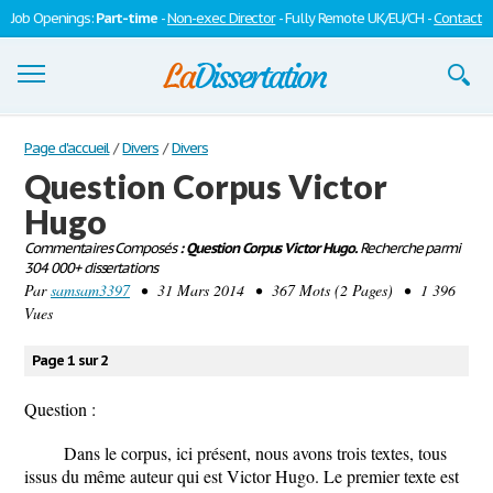
Job Openings:
Part-time
-
Non-exec Director
- Fully Remote UK/EU/CH -
Contact
Dissertations
Page d'accueil
/
Divers
/
Divers
Question Corpus Victor
S'inscrire
Hugo
Se connecter
Commentaires Composés
: Question Corpus Victor Hugo.
Recherche parmi
304 000+ dissertations
Contactez-nous
Par
samsam3397
• 31 Mars 2014 • 367 Mots (2 Pages) • 1 396
Vues
Page 1 sur 2
Question :
Dans le corpus, ici présent, nous avons trois textes, tous
issus du même auteur qui est Victor Hugo. Le premier texte est