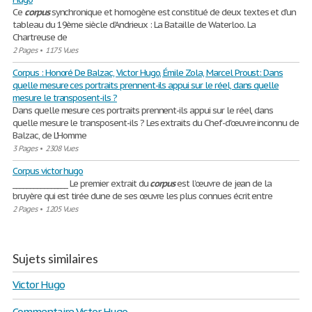
Ce
corpus
synchronique et homogène est constitué de deux textes et d’un
tableau du 19ème siècle d’Andrieux : La Bataille de Waterloo. La
Chartreuse de
2 Pages
•
1175 Vues
Corpus : Honoré De Balzac, Victor Hugo, Émile Zola, Marcel Proust: Dans
quelle mesure ces portraits prennent-ils appui sur le réel, dans quelle
mesure le transposent-ils ?
Dans quelle mesure ces portraits prennent-ils appui sur le réel, dans
quelle mesure le transposent-ils ? Les extraits du Chef-d'œuvre inconnu de
Balzac, de L'Homme
3 Pages
•
2308 Vues
Corpus victor hugo
________________ Le premier extrait du
corpus
est l’œuvre de jean de la
bruyère qui est tirée dune de ses œuvre les plus connues écrit entre
2 Pages
•
1205 Vues
Sujets similaires
Victor Hugo
Commentaire Victor Hugo