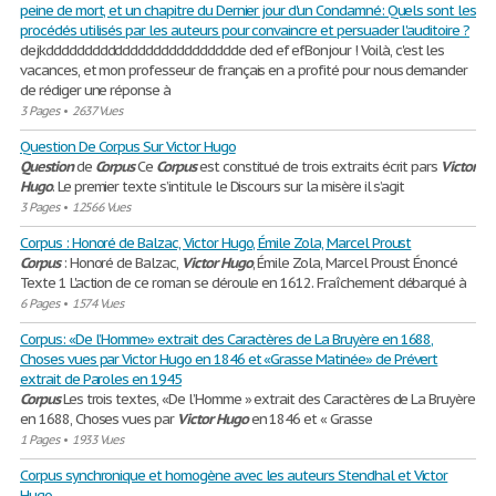
peine de mort, et un chapitre du Dernier jour d'un Condamné: Quels sont les
procédés utilisés par les auteurs pour convaincre et persuader l'auditoire ?
dejkddddddddddddddddddddddddde ded ef efBonjour ! Voilà, c'est les
vacances, et mon professeur de français en a profité pour nous demander
de rédiger une réponse à
3 Pages
•
2637 Vues
Question De Corpus Sur Victor Hugo
Question
de
Corpus
Ce
Corpus
est constitué de trois extraits écrit pars
Victor
Hugo
. Le premier texte s’intitule le Discours sur la misère il s’agit
3 Pages
•
12566 Vues
Corpus : Honoré de Balzac, Victor Hugo, Émile Zola, Marcel Proust
Corpus
: Honoré de Balzac,
Victor
Hugo
, Émile Zola, Marcel Proust Énoncé
Texte 1 L'action de ce roman se déroule en 1612. Fraîchement débarqué à
6 Pages
•
1574 Vues
Corpus: «De l’Homme» extrait des Caractères de La Bruyère en 1688,
Choses vues par Victor Hugo en 1846 et «Grasse Matinée» de Prévert
extrait de Paroles en 1945
Corpus
Les trois textes, «De l’Homme » extrait des Caractères de La Bruyère
en 1688, Choses vues par
Victor
Hugo
en 1846 et « Grasse
1 Pages
•
1933 Vues
Corpus synchronique et homogène avec les auteurs Stendhal et Victor
Hugo