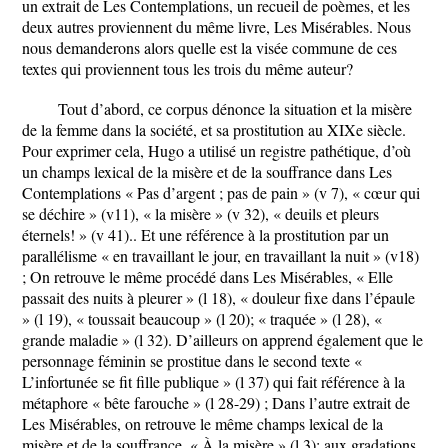
un extrait de Les Contemplations, un recueil de poèmes, et les
deux autres proviennent du même livre, Les Misérables. Nous
nous demanderons alors quelle est la visée commune de ces
textes qui proviennent tous les trois du même auteur?
Tout d’abord, ce corpus dénonce la situation et la misère
de la femme dans la société, et sa prostitution au XIXe siècle.
Pour exprimer cela, Hugo a utilisé un registre pathétique, d’où
un champs lexical de la misère et de la souffrance dans Les
Contemplations « Pas d’argent ; pas de pain » (v 7), « cœur qui
se déchire » (v11), « la misère » (v 32), « deuils et pleurs
éternels! » (v 41).. Et une référence à la prostitution par un
parallélisme « en travaillant le jour, en travaillant la nuit » (v18)
; On retrouve le même procédé dans Les Misérables, « Elle
passait des nuits à pleurer » (l 18), « douleur fixe dans l’épaule
» (l 19), « toussait beaucoup » (l 20); « traquée » (l 28), «
grande maladie » (l 32). D’ailleurs on apprend également que le
personnage féminin se prostitue dans le second texte «
L’infortunée se fit fille publique » (l 37) qui fait référence à la
métaphore « bête farouche » (l 28-29) ; Dans l’autre extrait de
Les Misérables, on retrouve le même champs lexical de la
misère et de la souffrance, « À la misère » (l 3); aux gradations