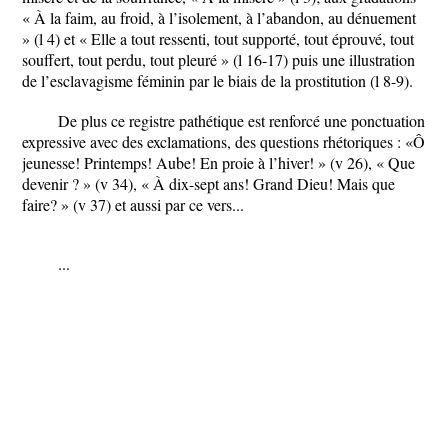
« À la faim, au froid, à l’isolement, à l’abandon, au dénuement
» (l 4) et « Elle a tout ressenti, tout supporté, tout éprouvé, tout
souffert, tout perdu, tout pleuré » (l 16-17) puis une illustration
de l’esclavagisme féminin par le biais de la prostitution (l 8-9).
De plus ce registre pathétique est renforcé une ponctuation
expressive avec des exclamations, des questions rhétoriques : «Ô
jeunesse! Printemps! Aube! En proie à l’hiver! » (v 26), « Que
devenir ? » (v 34), « À dix-sept ans! Grand Dieu! Mais que
faire? » (v 37) et aussi par ce vers...
...