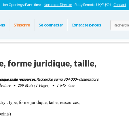
Job Openings:
Part-time
-
Non-exec Director
- Fully Remote UK/EU/CH -
Contact
ons
S'inscrire
Se connecter
Contactez-nous
, forme juridique, taille,
dique, taille, ressources.
Recherche parmi 304 000+ dissertations
ecture • 209 Mots (1 Pages) • 1 645 Vues
ry : type, forme juridique, taille, ressources,
points)