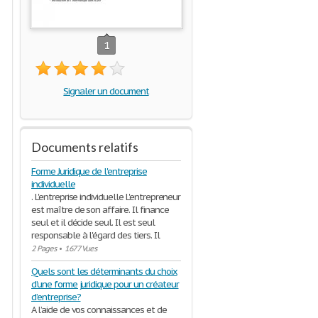
1
Signaler un document
Documents relatifs
Forme Juridique de l'entreprise
individuelle
. L'entreprise individuelle L'entrepreneur
est maître de son affaire. Il finance
seul et il décide seul. Il est seul
responsable à l'égard des tiers. Il
2 Pages
•
1677 Vues
Quels sont les déterminants du choix
d’une forme juridique pour un créateur
d’entreprise?
A l’aide de vos connaissances et de