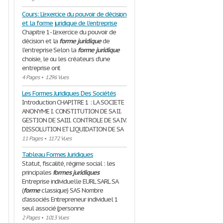
Cours: L'exercice du pouvoir de décision
et la forme juridique de l'entreprise
Chapitre 1- L'exercice du pouvoir de
décision et la
forme
juridique
de
l'entreprise Selon la
forme
juridique
choisie, le ou les créateurs d’une
entreprise ont
4 Pages
•
1296 Vues
Les Formes Juridiques Des Sociétés
Introduction CHAPITRE 1 : LA SOCIETE
ANONYME I. CONSTITUTION DE SA II.
GESTION DE SA III. CONTROLE DE SA IV.
DISSOLUTION ET LIQUIDATION DE SA
11 Pages
•
1172 Vues
Tableau Formes Juridiques
Statut, fiscalité, régime social : les
principales
formes
juridiques
Entreprise individuelle EURL SARL SA
(
forme
classique) SAS Nombre
d’associés Entrepreneur individuel 1
seul associé (personne
2 Pages
•
1013 Vues