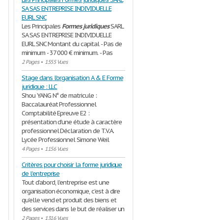
SA SAS ENTREPRISE INDIVIDUELLE
EURL SNC
Les Principales
Formes
juridiques
SARL
SA SAS ENTREPRISE INDIVIDUELLE
EURL SNC Montant du capital - Pas de
minimum - 37 000 € minimum. - Pas
2 Pages
•
1555 Vues
Stage dans l'organisation A & E Forme
juridique : LLC
Shou YANG N° de matricule :
Baccalauréat Professionnel
Comptabilité Epreuve E2 :
présentation d’une étude à caractère
professionnel Déclaration de T.V.A.
Lycée Professionnel Simone Weil
4 Pages
•
1156 Vues
Critères pour choisir la forme juridique
de l'entreprise
Tout d’abord, l'entreprise est une
organisation économique, c’est à dire
qu’elle vend et produit des biens et
des services dans le but de réaliser un
2 Pages
•
1316 Vues