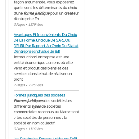
façon argumentée, vous exposerez
quels sont les déterminants du choix
d’une
forme
juridique
pour un créateur
d’entreprise. En
3 Pages
•
1579 Vues
Avantages Et Inconvénients Du Choix
De La Forme Juridique De SARL Ou
D'EURL Par Rapport Au Choix Du Statut
D'entreprise Individuelle (EI)
Introduction: L'entreprise est une
entité économique au sens où elle
vend et produit des biens et des
services dans le but de réaliser un
profit
2 Pages
•
2975 Vues
Formes juridiques des sociétés
Formes
juridiques
des sociétés Les
différents
types
de sociétés
commerciales reconnus au Maroc sont
:- les sociétés de personnes : la
société en nom collectif,
3 Pages
•
1316 Vues
Les Principales Formes juridiques SARL