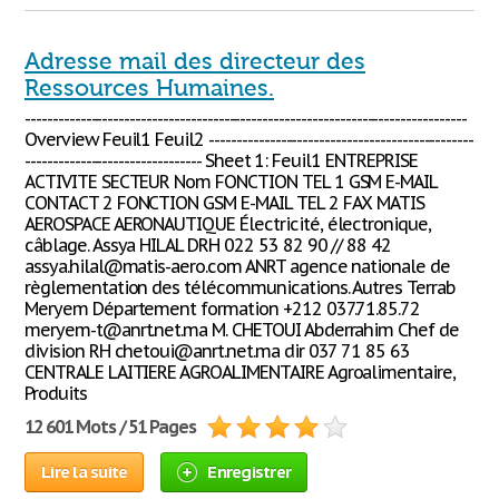
Adresse mail des directeur des
Ressources Humaines.
--------------------------------------------------------------------------------
Overview Feuil1 Feuil2 ------------------------------------------------
-------------------------------- Sheet 1: Feuil1 ENTREPRISE
ACTIVITE SECTEUR Nom FONCTION TEL 1 GSM E-MAIL
CONTACT 2 FONCTION GSM E-MAIL TEL 2 FAX MATIS
AEROSPACE AERONAUTIQUE Électricité, électronique,
câblage. Assya HILAL DRH 022 53 82 90 // 88 42
assya.hilal@matis-aero.com ANRT agence nationale de
règlementation des télécommunications. Autres Terrab
Meryem Département formation +212 037.71.85.72
meryem-t@anrt.net.ma M. CHETOUI Abderrahim Chef de
division RH chetoui@anrt.net.ma dir 037 71 85 63
CENTRALE LAITIERE AGROALIMENTAIRE Agroalimentaire,
Produits
12 601 Mots / 51 Pages
Lire la suite
Enregistrer