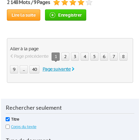
2 148 Mots / 9 Pages
Lire la suite
Enregistrer
Aller à la page
Page précédente
1
2
3
4
5
6
7
8
Page suivante
9
...
40
Rechercher seulement
Titre
Corps du texte