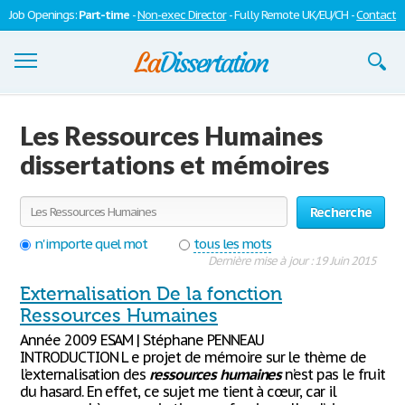
Job Openings:
Part-time
-
Non-exec Director
- Fully Remote UK/EU/CH -
Contact
Dissertations
Les Ressources Humaines
S'inscrire
dissertations et mémoires
Se connecter
Recherche
Contactez-nous
n'importe quel mot
tous les mots
Dernière mise à jour : 19 Juin 2015
Externalisation De la fonction
Ressources Humaines
Année 2009 ESAM | Stéphane PENNEAU
INTRODUCTION L e projet de mémoire sur le thème de
l’externalisation des
ressources
humaines
n’est pas le fruit
du hasard. En effet, ce sujet me tient à cœur, car il