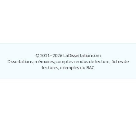
© 2011–2026 LaDissertation.com
Dissertations, mémoires, comptes-rendus de lecture, fiches de
lectures, exemples du BAC
Dissertations
S'inscrire
Se connecter
Foire aux questions
Contactez-nous