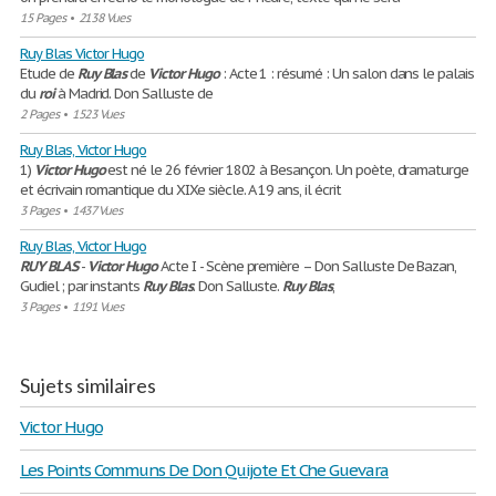
15 Pages
•
2138 Vues
Ruy Blas Victor Hugo
Etude de
Ruy
Blas
de
Victor
Hugo
: Acte 1 : résumé : Un salon dans le palais
du
roi
à Madrid. Don Salluste de
2 Pages
•
1523 Vues
Ruy Blas, Victor Hugo
1)
Victor
Hugo
est né le 26 février 1802 à Besançon. Un poète, dramaturge
et écrivain romantique du XIXe siècle. A 19 ans, il écrit
3 Pages
•
1437 Vues
Ruy Blas, Victor Hugo
RUY
BLAS
-
Victor
Hugo
Acte I - Scène première – Don Salluste De Bazan,
Gudiel ; par instants
Ruy
Blas
. Don Salluste.
Ruy
Blas
,
3 Pages
•
1191 Vues
Sujets similaires
Victor Hugo
Les Points Communs De Don Quijote Et Che Guevara