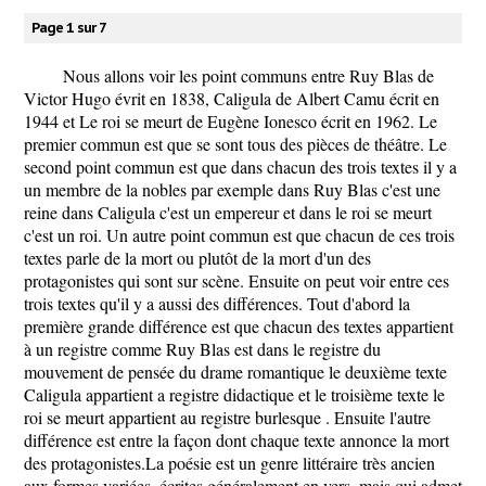
Page 1 sur 7
Nous allons voir les point communs entre Ruy Blas de
Victor Hugo évrit en 1838, Caligula de Albert Camu écrit en
1944 et Le roi se meurt de Eugène Ionesco écrit en 1962. Le
premier commun est que se sont tous des pièces de théâtre. Le
second point commun est que dans chacun des trois textes il y a
un membre de la nobles par exemple dans Ruy Blas c'est une
reine dans Caligula c'est un empereur et dans le roi se meurt
c'est un roi. Un autre point commun est que chacun de ces trois
textes parle de la mort ou plutôt de la mort d'un des
protagonistes qui sont sur scène. Ensuite on peut voir entre ces
trois textes qu'il y a aussi des différences. Tout d'abord la
première grande différence est que chacun des textes appartient
à un registre comme Ruy Blas est dans le registre du
mouvement de pensée du drame romantique le deuxième texte
Caligula appartient a registre didactique et le troisième texte le
roi se meurt appartient au registre burlesque . Ensuite l'autre
différence est entre la façon dont chaque texte annonce la mort
des protagonistes.La poésie est un genre littéraire très ancien
aux formes variées, écrites généralement en vers, mais qui admet