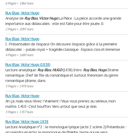
6 Pages
•
1866 Vues
Ruy Blas, Victor Hugo
Analyse de
Ruy
Blas
,
Victor
Hugo
La Pièce : La pièce accorde une grande
importance aux didascalies : elle est faite pour être jouée. Il
2 Pages
•
2095 Vues
Ruy Blas, Victor Hugo
I - Présentation de l’espace On découvre l’espace grâce à la première
didascalie : - palais royal = tragédie classique - Espace clos et immense
4 Pages
•
1680 Vues
Ruy Blas, Victor Hugo (1838)
Lecture analytique:
Ruy
Blas
,
HUGO
(1838) Intro:
Ruy
Blas
,
Hugo
. Drame
romantique. Chef de file du romantique et surtout théoricien du genre
romantique (drame, dans
3 Pages
•
1978 Vues
Ruy Blas, Victor Hugo
Ah çà, mais-vous rêvez ! Vraiment ! Vous vous prenez au sérieux, mon
maître. 1410 - C'est bouffon. Vers un but que seul je dois
3 Pages
•
1357 Vues
Ruy Blas, Victor Hugo 1838
Lecture Analytique n°2 : le monologue lyrique (acte 2 scène 2) Préambule :
on prendra en écho le monologue de Phèdre, texte qui ne sera