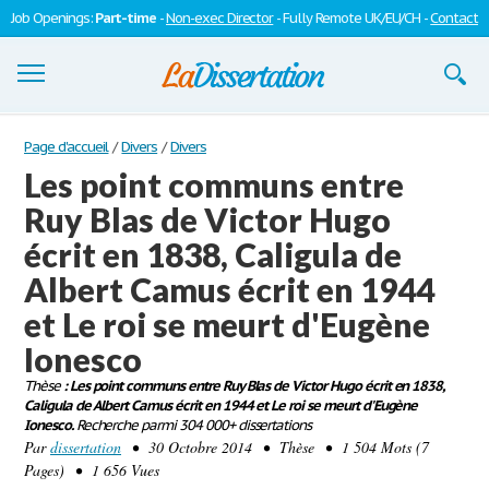
Job Openings:
Part-time
-
Non-exec Director
- Fully Remote UK/EU/CH -
Contact
Dissertations
Page d'accueil
/
Divers
/
Divers
Les point communs entre
S'inscrire
Ruy Blas de Victor Hugo
Se connecter
écrit en 1838, Caligula de
Contactez-nous
Albert Camus écrit en 1944
et Le roi se meurt d'Eugène
Ionesco
Thèse
: Les point communs entre Ruy Blas de Victor Hugo écrit en 1838,
Caligula de Albert Camus écrit en 1944 et Le roi se meurt d'Eugène
Ionesco.
Recherche parmi 304 000+ dissertations
Par
dissertation
• 30 Octobre 2014 • Thèse • 1 504 Mots (7
Pages) • 1 656 Vues