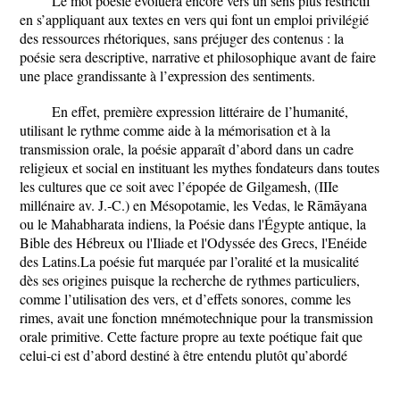
Le mot poésie évoluera encore vers un sens plus restrictif
en s’appliquant aux textes en vers qui font un emploi privilégié
des ressources rhétoriques, sans préjuger des contenus : la
poésie sera descriptive, narrative et philosophique avant de faire
une place grandissante à l’expression des sentiments.
En effet, première expression littéraire de l’humanité,
utilisant le rythme comme aide à la mémorisation et à la
transmission orale, la poésie apparaît d’abord dans un cadre
religieux et social en instituant les mythes fondateurs dans toutes
les cultures que ce soit avec l’épopée de Gilgamesh, (IIIe
millénaire av. J.‑C.) en Mésopotamie, les Vedas, le Rāmāyana
ou le Mahabharata indiens, la Poésie dans l'Égypte antique, la
Bible des Hébreux ou l'Iliade et l'Odyssée des Grecs, l'Enéide
des Latins.La poésie fut marquée par l’oralité et la musicalité
dès ses origines puisque la recherche de rythmes particuliers,
comme l’utilisation des vers, et d’effets sonores, comme les
rimes, avait une fonction mnémotechnique pour la transmission
orale primitive. Cette facture propre au texte poétique fait que
celui-ci est d’abord destiné à être entendu plutôt qu’abordé