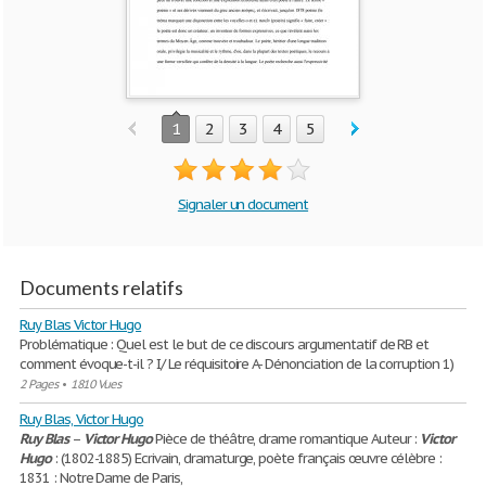
1
2
3
4
5
Signaler un document
Documents relatifs
Ruy Blas Victor Hugo
Problématique : Quel est le but de ce discours argumentatif de RB et
comment évoque-t-il ? I/ Le réquisitoire A- Dénonciation de la corruption 1)
2 Pages
•
1810 Vues
Ruy Blas, Victor Hugo
Ruy
Blas
–
Victor
Hugo
Pièce de théâtre, drame romantique Auteur :
Victor
Hugo
: (1802-1885) Ecrivain, dramaturge, poète français œuvre célèbre :
1831 : Notre Dame de Paris,