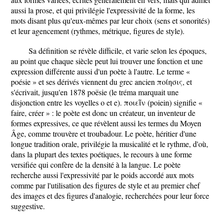
aussi la prose, et qui privilégie l'expressivité de la forme, les
mots disant plus qu'eux-mêmes par leur choix (sens et sonorités)
et leur agencement (rythmes, métrique, figures de style).
Sa définition se révèle difficile, et varie selon les époques,
au point que chaque siècle peut lui trouver une fonction et une
expression différente aussi d'un poète à l'autre. Le terme «
poésie » et ses dérivés viennent du grec ancien ποίησις, et
s'écrivait, jusqu'en 1878 poësie (le tréma marquait une
disjonction entre les voyelles o et e). ποιεῖν (poiein) signifie «
faire, créer » : le poète est donc un créateur, un inventeur de
formes expressives, ce que révèlent aussi les termes du Moyen
Âge, comme trouvère et troubadour. Le poète, héritier d'une
longue tradition orale, privilégie la musicalité et le rythme, d'où,
dans la plupart des textes poétiques, le recours à une forme
versifiée qui confère de la densité à la langue. Le poète
recherche aussi l'expressivité par le poids accordé aux mots
comme par l'utilisation des figures de style et au premier chef
des images et des figures d'analogie, recherchées pour leur force
suggestive.