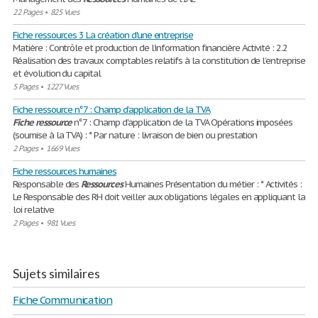
22 Pages
•
825 Vues
Fiche ressources 3 La création d'une entreprise
Matière : Contrôle et production de l’information financière Activité : 2.2
Réalisation des travaux comptables relatifs à la constitution de l’entreprise
et évolution du capital
5 Pages
•
1227 Vues
Fiche ressource n°7 : Champ d’application de la TVA
Fiche
ressource
n°7 : Champ d’application de la TVA Opérations imposées
(soumise à la TVA) : * Par nature : livraison de bien ou prestation
2 Pages
•
1669 Vues
Fiche ressources humaines
Responsable des
Ressources
Humaines Présentation du métier : * Activités :
Le Responsable des RH doit veiller aux obligations légales en appliquant la
loi relative
2 Pages
•
981 Vues
Sujets similaires
Fiche Communication