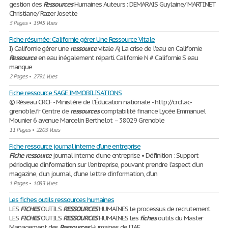
gestion des
Ressources
Humaines Auteurs : DEMARAIS Guylaine/ MARTINET
Christiane/ Razer Josette
5 Pages
•
1945 Vues
Fiche résumée: Californie gérer Une Ressource Vitale
I) Californie gérer une
ressource
vitale A) La crise de l'eau en Californie
Ressource
en eau inégalement réparti. Californie N # Californie S eau
manque
2 Pages
•
2791 Vues
Fiche ressource SAGE IMMOBILISATIONS
© Réseau CRCF - Ministère de l'Éducation nationale - http://crcf.ac-
grenoble.fr Centre de
ressources
comptabilité finance Lycée Emmanuel
Mounier 6 avenue Marcelin Berthelot – 38029 Grenoble
11 Pages
•
2203 Vues
Fiche ressource journal interne d’une entreprise
Fiche
ressource
journal interne d’une entreprise • Définition : Support
périodique d’information sur l’entreprise, pouvant prendre l’aspect d’un
magazine, d’un journal, d’une lettre d’information, d’un
1 Pages
•
1083 Vues
Les fiches outils ressources humaines
LES
FICHES
OUTILS
RESSOURCES
HUMAINES Le processus de recrutement
LES
FICHES
OUTILS
RESSOURCES
HUMAINES Les
fiches
outils du Master
Management des
Ressources
Humaines de l’IAE