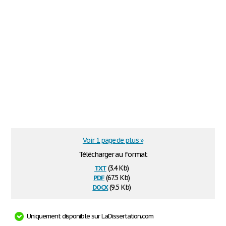
Voir 1 page de plus »
Télécharger au format
txt
(3.4 Kb)
pdf
(67.5 Kb)
docx
(9.5 Kb)
Uniquement disponible sur LaDissertation.com