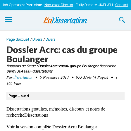
Job Openings:
Part-time
-
Non-exec Director
- Fully Remote UK/EU/CH -
Contact
Dissertations
Page d'accueil
/
Divers
/
Divers
Dossier Acrc: cas du groupe
S'inscrire
Boulanger
Se connecter
Rapports de Stage
: Dossier Acrc: cas du groupe Boulanger.
Recherche
parmi 304 000+ dissertations
Contactez-nous
Par
dissertation
• 5 Novembre 2013 • 953 Mots (4 Pages) • 1
165 Vues
Page 1 sur 4
Dissertations gratuites, mémoires, discours et notes de
rechercheDissertations
Voir la version complète Dossier Acrc Boulanger