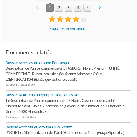
1
2
3
4
5
Signaler un document
Documents relatifs
Dossier Acrc: cas du groupe Boulanger
Description de l'unité commerciale STAGIAIRE : Nom : Prénom : UNITÉ
COMMERCIALE : Raison sociale :
Boulanger
Adresse : Créteil
IDENTIFICATION
Boulanger
est une société
4 Pages
•
3824 Vues
Dossier ACRC: cas du groupe Casino (BTS MUC)
1) Description de l’unité commerciale : • Nom : Casino supermarché
Marseille Saint-Giniez. • Adresse : 39, avenue de Mazargues, Quartier St-
Giniez 13008 Marseille. •
14 Pages
•
6878 Vues
Dossier Acrc: cas du groupe Club Sportif
PARTIE I ) LA Présentation de l’Unité Commerciale 1- Le
groupe
Sportif a)