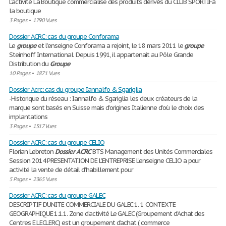
L’activité La Boutique commercialise des produits dérivés du CLUB SPORTIFà
la boutique
3 Pages
•
1790 Vues
Dossier ACRC: cas du groupe Conforama
Le
groupe
et l’enseigne Conforama a rejoint, le 18 mars 2011 le
groupe
Steinhoff International. Depuis 1991, il appartenait au Pôle Grande
Distribution du
Groupe
10 Pages
•
1871 Vues
Dossier Acrc: cas du groupe Iannalfo & Sgariglia
-Historique du réseau : Iannalfo & Sgariglia les deux créateurs de la
marque sont basés en Suisse mais d’origines Italienne d’où le choix des
implantations
3 Pages
•
1517 Vues
Dossier ACRC: cas du groupe CELIO
Florian Lebreton
Dossier
ACRC
BTS Management des Unités Commerciales
Session 2014 PRESENTATION DE L’ENTREPRISE L’enseigne CELIO a pour
activité la vente de détail d’habillement pour
5 Pages
•
2365 Vues
Dossier ACRC: cas du groupe GALEC
DESCRIPTIF D’UNITE COMMERCIALE DU GALEC 1. 1 CONTEXTE
GEOGRAPHIQUE 1.1.1. Zone d’activité Le GALEC (Groupement d’Achat des
Centres E.LECLERC) est un groupement d’achat ( commerce