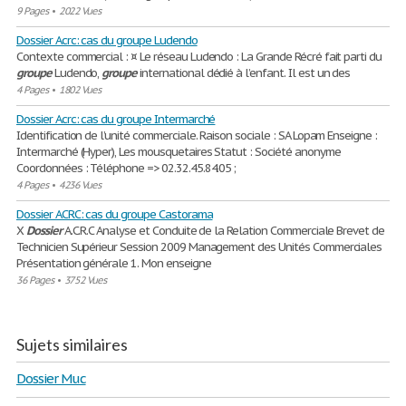
9 Pages
•
2022 Vues
Dossier Acrc: cas du groupe Ludendo
Contexte commercial : ¤ Le réseau Ludendo : La Grande Récré fait parti du
groupe
Ludendo,
groupe
international dédié à l’enfant. Il est un des
4 Pages
•
1802 Vues
Dossier Acrc: cas du groupe Intermarché
Identification de l’unité commerciale. Raison sociale : SA Lopam Enseigne :
Intermarché (Hyper), Les mousquetaires Statut : Société anonyme
Coordonnées : Téléphone => 02.32.45.84.05 ;
4 Pages
•
4236 Vues
Dossier ACRC: cas du groupe Castorama
X
Dossier
A.C.R.C Analyse et Conduite de la Relation Commerciale Brevet de
Technicien Supérieur Session 2009 Management des Unités Commerciales
Présentation générale 1. Mon enseigne
36 Pages
•
3752 Vues
Sujets similaires
Dossier Muc