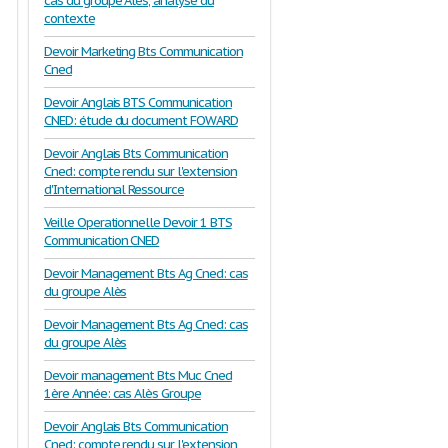
cas du groupe Alès, analyse du
contexte
Devoir Marketing Bts Communication
Cned
Devoir Anglais BTS Communication
CNED: étude du document FOWARD
Devoir Anglais Bts Communication
Cned: compte rendu sur l'extension
d'International Ressource
Veille Operationnelle Devoir 1 BTS
Communication CNED
Devoir Management Bts Ag Cned: cas
du groupe Alès
Devoir Management Bts Ag Cned: cas
du groupe Alès
Devoir management Bts Muc Cned
1ère Année: cas Alès Groupe
Devoir Anglais Bts Communication
Cned: compte rendu sur l'extension