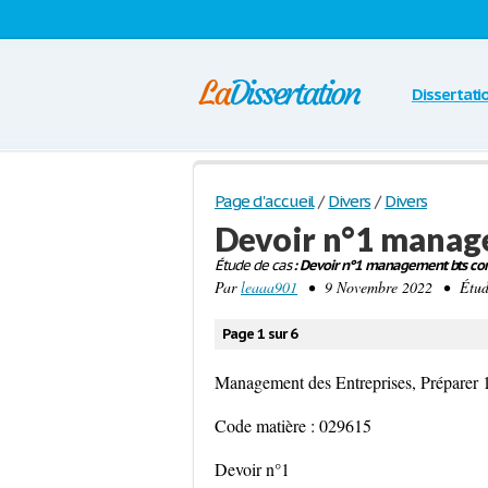
Dissertati
Page d'accueil
/
Divers
/
Divers
Devoir n°1 mana
Étude de cas
: Devoir n°1 management bts co
Par
leaaa901
• 9 Novembre 2022 • Étude 
Page 1 sur 6
Management des Entreprises, Préparer
Code matière : 029615
Devoir n°1