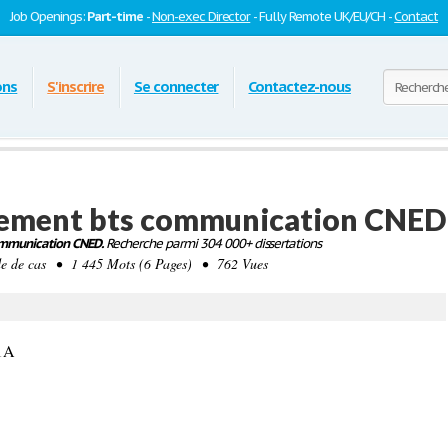
Job Openings:
Part-time
-
Non-exec Director
- Fully Remote UK/EU/CH -
Contact
ons
S'inscrire
Se connecter
Contactez-nous
gement bts communication CNED
mmunication CNED.
Recherche parmi 304 000+ dissertations
de cas • 1 445 Mots (6 Pages) • 762 Vues
 1A