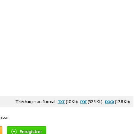
txt
pdf
docx
Télécharger au format
(10 Kb)
(52.5 Kb)
(12.8 Kb)
on.com
Enregistrer