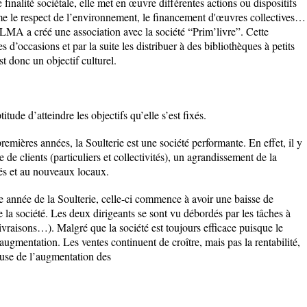
 finalité sociétale, elle met en œuvre différentes actions ou dispositifs
me le respect de l’environnement, le financement d'œuvres collectives…
MA a créé une association avec la société “Prim’livre”. Cette
 d’occasions et par la suite les distribuer à des bibliothèques à petits
t donc un objectif culturel.
tude d’atteindre les objectifs qu’elle s’est fixés.
mières années, la Soulterie est une société performante. En effet, il y
e clients (particuliers et collectivités), un agrandissement de la
iés et au nouveaux locaux.
e année de la Soulterie, celle-ci commence à avoir une baisse de
 la société. Les deux dirigeants se sont vu débordés par les tâches à
s livraisons…). Malgré que la société est toujours efficace puisque le
 augmentation. Les ventes continuent de croître, mais pas la rentabilité,
cause de l’augmentation des