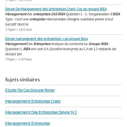
Devoir De Management des entreprises Cned: Cas du groupe IKEA
Management
des
entreprises
CAS
IKEA
Question 1 : 1- l'organisation d’
IKEA
Type : c’est une
entreprise
néerlandaise d'origine suédoise privée à but
lucratif dont le
2 Pages
•
1624 Vues
Devoir management des entreprises: cas groupe Ikea
Management
Des
Entreprises
Analyse du contexte Le
Groupe
IKEA
Question 1
IKEA
est une S.A. (Société Anonyme) au C.A de 12 milliards de
dollars (en
7 Pages
•
1750 Vues
Sujets similaires
Etude De Cas Groupe Royer
Management Entreprise Cned
Management Des Entreprise Devoir N 2
Management Entreprise