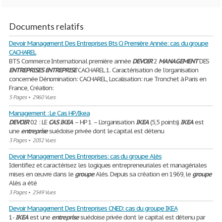
Documents relatifs
Devoir Management Des Entreprises Bts Ci Première Année: cas du groupe
CACHAREL
BTS Commerce International première année
DEVOIR
2
MANAGEMENT
DES
ENTREPRISES
ENTREPRISE
CACHAREL 1. Caractérisation de l’organisation
concernée Dénomination: CACHAREL, Localisation: rue Tronchet à Paris en
France, Création:
5 Pages
•
2960 Vues
Management : Le Cas HP/Ikea
DEVOIR
02 : LE
CAS
IKEA
– HP 1 – L’organisation
IKEA
(5,5 points)
IKEA
est
une
entreprise
suédoise privée dont le capital est détenu
3 Pages
•
2032 Vues
Devoir Management Des Entreprises: cas du groupe Alès
Identifiez et caractérisez les logiques entrepreneuriales et managériales
mises en œuvre dans le
groupe
Alés. Depuis sa création en 1969, le
groupe
Alès a été
3 Pages
•
2549 Vues
Devoir Management Des Entreprises CNED: cas du groupe IKEA
1-
IKEA
est une
entreprise
suédoise privée dont le capital est détenu par