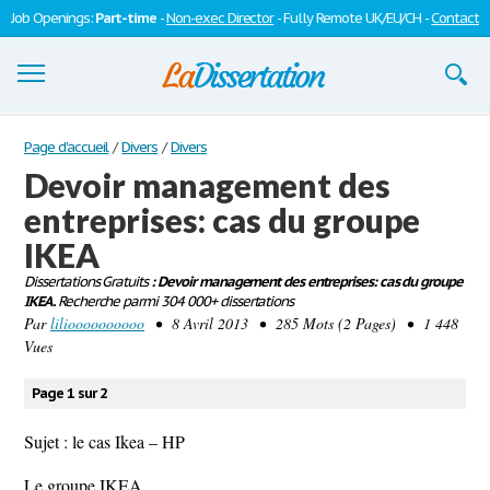
Job Openings:
Part-time
-
Non-exec Director
- Fully Remote UK/EU/CH -
Contact
Dissertations
Page d'accueil
/
Divers
/
Divers
Devoir management des
S'inscrire
entreprises: cas du groupe
Se connecter
IKEA
Contactez-nous
Dissertations Gratuits
: Devoir management des entreprises: cas du groupe
IKEA.
Recherche parmi 304 000+ dissertations
Par
lilioooooooooo
• 8 Avril 2013 • 285 Mots (2 Pages) • 1 448
Vues
Page 1 sur 2
Sujet : le cas Ikea – HP
Le groupe IKEA