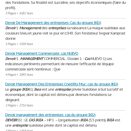
des fondations. Sa finalité est lucrative, ses objectifs économiques (faire du
profit).
3 Pages
•
4181 Vues
Devoir De Management des entreprises: Cas du groupe IKEA
Devoir
1
Management
des
entreprises
la naissance La maque suédoise aux
couleurs bleu et jaune voit le jour en 1943. Son fondateur Iwgvar Kamprad
donne
5 Pages
•
1928 Vues
Devoir Management Commerciale: cas NUEVO
Devoir
1 :
MANAGEMENT
COMMERCIAL : Dossier 1 :
Cas
NUEVO 1) Les
indicateurs pertinents permettant de mesurer l’efficacité de l’équipe
commerciale sont nombreux : Que
4 Pages
•
2095 Vues
Devoir Management Des Entreprises Cned Bts Muc: cas du groupe IKEA
Le
groupe
IKEA
1)
Ikea
est une
entreprise
privée Suédoise à but lucratif et
économique, dont le capital est détenu par diverses fondations. Le
dirigeant
2 Pages
•
2716 Vues
Devoir management des entreprises: cas du groupe IKEA
DEVOIR
02 : LE
CAS
IKEA
– HP 1 – L'organisation
IKEA
(5,5 points)
IKEA
est
une
entreprise
suédoise privée dont le capital est détenu
3 Pages
•
1434 Vues