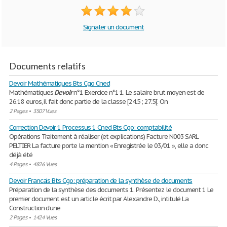
Signaler un document
Documents relatifs
Devoir Mathématiques Bts Cgo Cned
Mathématiques
Devoir
n°1 Exercice n°1 1. Le salaire brut moyen est de
26.18 euros, il fait donc partie de la classe [24.5 ; 27.5[. On
2 Pages
•
3507 Vues
Correction Devoir 1 Processus 1 Cned Bts Cgo: comptabilité
Opérations Traitement à réaliser (et explications) Facture N003 SARL
PELTIER La facture porte la mention « Enregistrée le 03/01 », elle a donc
déjà été
4 Pages
•
4826 Vues
Devoir Francais Bts Cgo: préparation de la synthèse de documents
Préparation de la synthèse des documents 1. Présentez le document 1 Le
premier document est un article écrit par Alexandre D., intitulé La
Construction d’une
2 Pages
•
1424 Vues