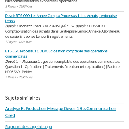
intracommunautaires exonérées Exportations
2 Pages
•
2183 Vues
Devoir BTS CGO 1er Année Compta Processus 1: les Achats, l'entreprise
Lenoix
Devoir
2 Indicatif Cned :741-34-0519-6 3862
devoir
2 DOSSIER 1 :
Comptabilisation des achats dans l’entreprise Lenoix Annexe A Bordereau
de saisie Entreprise Lenoix Enregistrements
7 Pages
•
1626 Vues
BTS CGO Processus 1 DEVOIR: gestion comptable des opérations
commerciales
Devoir
1 –
Processus
1 : gestion comptable des opérations commerciales.
Question 1 : Opérations | Traitements à réaliser (et explications) | Facture
N003SARL Peltier
3 Pages
•
2655 Vues
Sujets similaires
Analyse Et Production Message Devoir 1 Bts Communication
Cned
Rapport de stage bts cgo