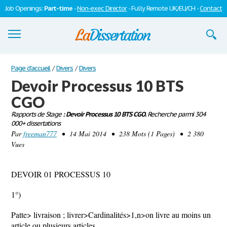
Job Openings:
Part-time
-
Non-exec Director
- Fully Remote UK/EU/CH -
Contact
Dissertations
Page d'accueil
/
Divers
/
Divers
Devoir Processus 10 BTS
S'inscrire
CGO
Se connecter
Rapports de Stage
: Devoir Processus 10 BTS CGO.
Recherche parmi 304
000+ dissertations
Contactez-nous
Par
freeman777
• 14 Mai 2014 • 238 Mots (1 Pages) • 2 380
Vues
DEVOIR 01 PROCESSUS 10
1°)
Patte> livraison ; livrer>Cardinalités>1,n>on livre au moins un
article ou plusieurs articles