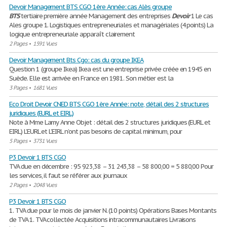
Devoir Management BTS CGO 1ère Année: cas Alès groupe
BTS
tertiaire première année Management des entreprises
Devoir
1 Le cas
Ales groupe 1. Logistiques entrepreneuriales et managériales (4 points) La
logique entrepreneuriale apparaît clairement
2 Pages
•
1591 Vues
Devoir Management Bts Cgo: cas du groupe IKEA
Question 1 (groupe Ikea) Ikea est une entreprise privée créée en 1945 en
Suède. Elle est arrivée en France en 1981. Son métier est la
3 Pages
•
1681 Vues
Eco Droit Devoir CNED BTS CGO 1ère Année: note, détail des 2 structures
juridiques (EURL et EIRL)
Note à Mme Lamy Anne Objet : détail des 2 structures juridiques (EURL et
EIRL) L’EURL et L’EIRL n’ont pas besoins de capital minimum, pour
5 Pages
•
3731 Vues
P3 Devoir 1 BTS CGO
TVA due en décembre : 95 923,38 – 31 243,38 – 58 800,00 = 5 880,00 Pour
les services, il faut se référer aux journaux
2 Pages
•
2048 Vues
P3 Devoir 1 BTS CGO
1. TVA due pour le mois de janvier N. (10 points) Opérations Bases Montants
de TVA 1. TVA collectée Acquisitions intracommunautaires Livraisons