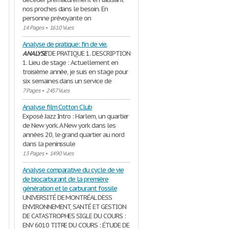
nos proches dans le besoin. En
personne prévoyante on
14 Pages
•
1610 Vues
Analyse de pratique: fin de vie.
ANALYSE
DE PRATIQUE 1. DESCRIPTION
1. Lieu de stage : Actuellement en
troisième année, je suis en stage pour
six semaines dans un service de
7 Pages
•
2457 Vues
Analyse film Cotton Club
Exposé Jazz Intro : Harlem, un quartier
de New york. A New york dans les
années 20, le grand quartier au nord
dans la peninssule
13 Pages
•
1490 Vues
Analyse comparative du cycle de vie
de biocarburant de la première
génération et le carburant fossile
UNIVERSITÉ DE MONTRÉAL DESS
ENVIRONNEMENT, SANTÉ ET GESTION
DE CATASTROPHES SIGLE DU COURS :
ENV 6010 TITRE DU COURS : ÉTUDE DE