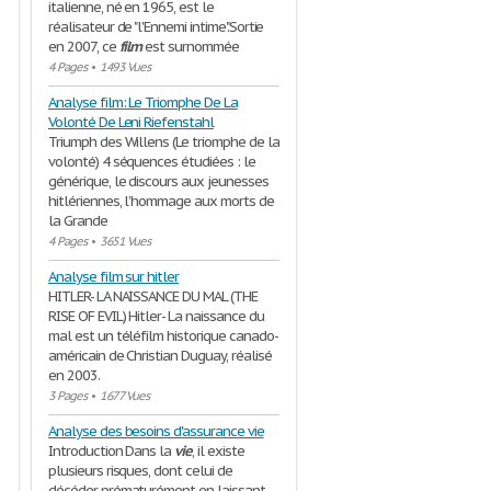
italienne, né en 1965, est le
réalisateur de "l'Ennemi intime".Sortie
en 2007, ce
film
est surnommée
4 Pages
•
1493 Vues
Analyse film: Le Triomphe De La
Volonté De Leni Riefenstahl
Triumph des Willens (Le triomphe de la
volonté) 4 séquences étudiées : le
générique, le discours aux jeunesses
hitlériennes, l’hommage aux morts de
la Grande
4 Pages
•
3651 Vues
Analyse film sur hitler
HITLER- LA NAISSANCE DU MAL (THE
RISE OF EVIL) Hitler- La naissance du
mal est un téléfilm historique canado-
américain de Christian Duguay, réalisé
en 2003.
3 Pages
•
1677 Vues
Analyse des besoins d'assurance vie
Introduction Dans la
vie
, il existe
plusieurs risques, dont celui de
décéder prématurément en laissant