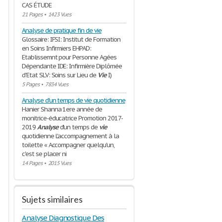
CAS ÉTUDE
21 Pages
•
1423 Vues
Analyse de pratique fin de vie
Glossaire: IFSI: Institut de Formation
en Soins Infirmiers EHPAD:
Etablissemnt pour Personne Agées
Dépendante IDE: Infirmière Diplômée
d'Etat SLV: Soins sur Lieu de
Vie
I)
5 Pages
•
7834 Vues
Analyse d'un temps de vie quotidienne
Hanier Shanna 1ere année de
monitrice-éducatrice Promotion 2017-
2019
Analyse
d'un temps de
vie
quotidienne L'accompagnement à la
toilette « Accompagner quelqu'un,
c'est se placer ni
14 Pages
•
2015 Vues
Sujets similaires
Analyse Diagnostique Des