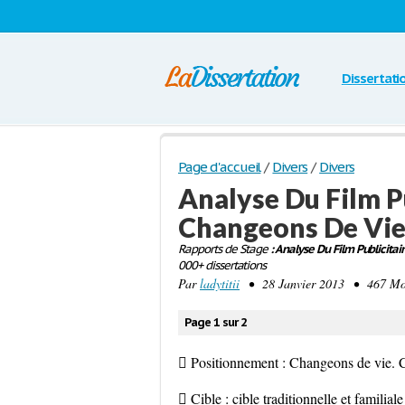
Dissertati
Page d'accueil
/
Divers
/
Divers
Analyse Du Film P
Changeons De Vie
Rapports de Stage
: Analyse Du Film Publicita
000+ dissertations
Par
ladytitii
• 28 Janvier 2013 • 467 Mot
Page 1 sur 2
 Positionnement : Changeons de vie. 
 Cible : cible traditionnelle et familiale