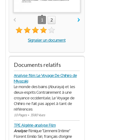
1
2
Signaler un document
Documents relatifs
Analyse film: Le Voyage De Chihiro de
Miyazaki
Le monde des bains (Aburaya) et les
dieux-esprits Contrairement à une
croyance occidentale, Le Voyage de
Chihiro ne fait pas appel à tant de
références
10 Pages
•
3580 Vues
TPE Algérie-analyse Film
Analyse
filmique "L'ennemi Intime"
Florent Emilio Siri, français d'origine