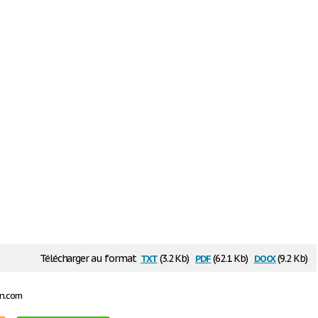
txt
pdf
docx
Télécharger au format
(3.2 Kb)
(62.1 Kb)
(9.2 Kb)
on.com