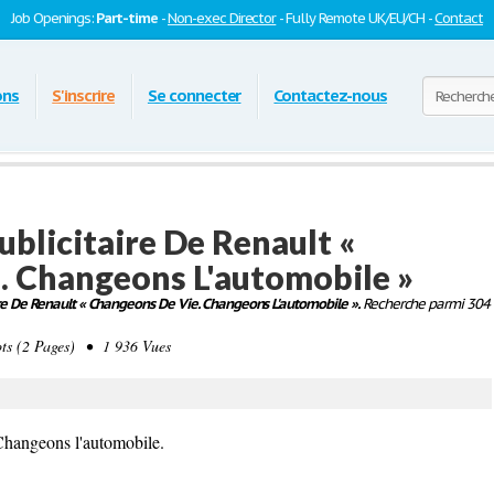
Job Openings:
Part-time
-
Non-exec Director
- Fully Remote UK/EU/CH -
Contact
ons
S'inscrire
Se connecter
Contactez-nous
ublicitaire De Renault «
. Changeons L'automobile »
ire De Renault « Changeons De Vie. Changeons L'automobile ».
Recherche parmi 304
s (2 Pages) • 1 936 Vues
Changeons l'automobile.