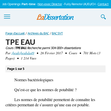
Job Openings:
Part-time
-
Non-exec Director
- Fully Remote UK/EU/CH -
Contact
Dissertations
Page d'accueil
/
Archives du BAC
/
BAC SVT
TPE EAU
S'inscrire
Cours
: TPE EAU.
Recherche parmi 304 000+ dissertations
Par
Se connecter
zbeubzbeubdu49
• 26 Février 2017 • Cours • 701 Mots (3
Pages) • 1 214 Vues
Contactez-nous
Page 1 sur 3
Normes bactériologiques
Qu’est-ce que les normes de potabilité ?
Les normes de potabilité permettent de connaître les
critères permettant de s’assurer qu’une eau est potable.