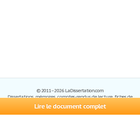
© 2011–2026 LaDissertation.com
Dissertations, mémoires, comptes-rendus de lecture, fiches de
lectures, exemples du BAC
Lire le document complet
Dissertations
S'inscrire