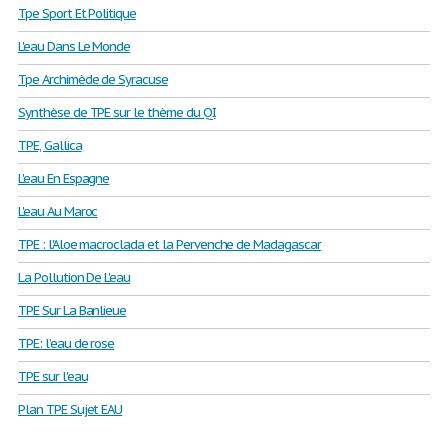
Tpe Sport Et Politique
L'eau Dans Le Monde
Tpe Archimède de Syracuse
Synthèse de TPE sur le thème du QI
TPE, Gallica
L'eau En Espagne
L'eau Au Maroc
TPE : l'Aloe macroclada et la Pervenche de Madagascar
La Pollution De L'eau
TPE Sur La Banlieue
TPE: l’eau de rose
TPE sur l'eau
Plan TPE Sujet EAU