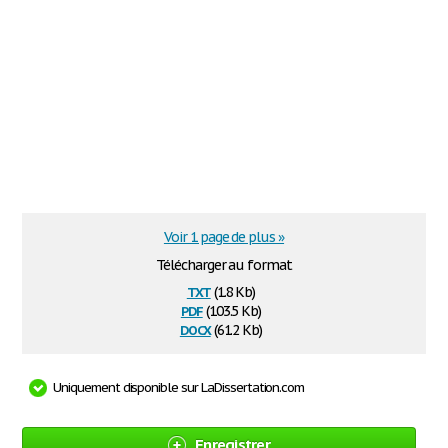
Voir 1 page de plus »
Télécharger au format
txt
(1.8 Kb)
pdf
(103.5 Kb)
docx
(61.2 Kb)
Uniquement disponible sur LaDissertation.com
Enregistrer