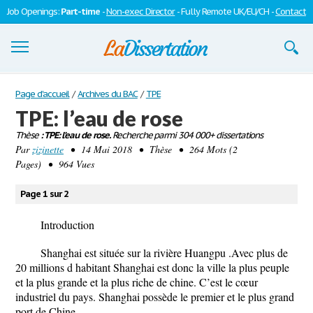
Job Openings:
Part-time
-
Non-exec Director
- Fully Remote UK/EU/CH -
Contact
Dissertations
Page d'accueil
/
Archives du BAC
/
TPE
TPE: l’eau de rose
S'inscrire
Thèse
: TPE: l’eau de rose.
Recherche parmi 304 000+ dissertations
Par
Se connecter
zizinette
• 14 Mai 2018 • Thèse • 264 Mots (2
Pages) • 964 Vues
Contactez-nous
Page 1 sur 2
Introduction
Shanghai est située sur la rivière Huangpu .Avec plus de
20 millions d habitant Shanghai est donc la ville la plus peuple
et la plus grande et la plus riche de chine. C’est le cœur
industriel du pays. Shanghai possède le premier et le plus grand
port de Chine.