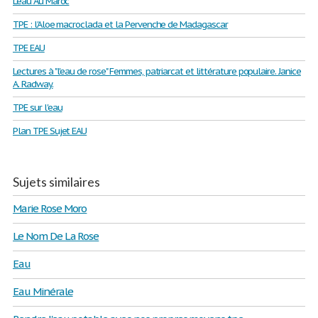
L'eau Au Maroc
TPE : l'Aloe macroclada et la Pervenche de Madagascar
TPE EAU
Lectures à "l'eau de rose" Femmes, patriarcat et littérature populaire. Janice
A. Radway.
TPE sur l'eau
Plan TPE Sujet EAU
Sujets similaires
Marie Rose Moro
Le Nom De La Rose
Eau
Eau Minérale