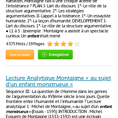
narration, Montaigne fait-il une critique acerbe de
l’intolérance ? PLAN. I- L’art du discours. 1°- Le rôle de la
structure argumentative. 2°- Les stratégies
argumentatives. II- L’appel à la tolérance. 1°- Un essayiste
humaniste. 2°- La leçon d’humanité. DEVELOPPEMENT. I-
L’art du discours. 1°- Le rôle de la structure argumentative.
● l.1 à 3 : L’exemple : Montaigne a assisté à un spectacle
curieux. Un
enfant
était mené
4 575 Mots / 19 Pages
Lire la suite
Enregistrer
Lecture Analytique Montaigne « au sujet
d'un enfant monstrueux »
Séquence III : La question de l'Homme dans les genres
de l'argumentation du XVIème siècle à nos jours. Quelle
frontière entre l'humanité et l'inhumanité ? Lecture
analytique 1 : Michel de Montaigne, « au sujet d'un
enfant
monstrueux
» (Essais - 1595) INTRODUCTION : Michel
Eyquem de Montaigne (1533-1592) est une écrivain