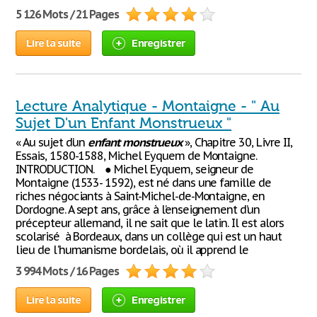
5 126 Mots / 21 Pages
Lire la suite
Enregistrer
Lecture Analytique - Montaigne - " Au
Sujet D'un Enfant Monstrueux "
« Au sujet d’un
enfant
monstrueux
», Chapitre 30, Livre II,
Essais, 1580-1588, Michel Eyquem de Montaigne.
INTRODUCTION. ● Michel Eyquem, seigneur de
Montaigne (1533- 1592), est né dans une famille de
riches négociants à Saint-Michel-de-Montaigne, en
Dordogne. A sept ans, grâce à l’enseignement d’un
précepteur allemand, il ne sait que le latin. Il est alors
scolarisé à Bordeaux, dans un collège qui est un haut
lieu de l'humanisme bordelais, où il apprend le
3 994 Mots / 16 Pages
Lire la suite
Enregistrer