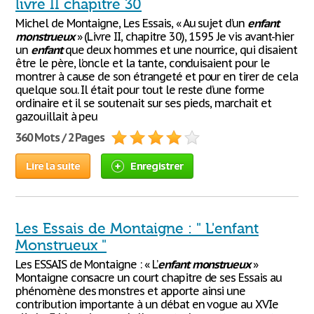
livre II chapitre 30
Michel de Montaigne, Les Essais, « Au sujet d’un
enfant
monstrueux
» (Livre II, chapitre 30), 1595 Je vis avant-hier
un
enfant
que deux hommes et une nourrice, qui disaient
être le père, l’oncle et la tante, conduisaient pour le
montrer à cause de son étrangeté et pour en tirer de cela
quelque sou. Il était pour tout le reste d’une forme
ordinaire et il se soutenait sur ses pieds, marchait et
gazouillait à peu
360 Mots / 2 Pages
Lire la suite
Enregistrer
Les Essais de Montaigne : " L'enfant
Monstrueux "
Les ESSAIS de Montaigne : « L’
enfant
monstrueux
»
Montaigne consacre un court chapitre de ses Essais au
phénomène des monstres et apporte ainsi une
contribution importante à un débat en vogue au XVIe