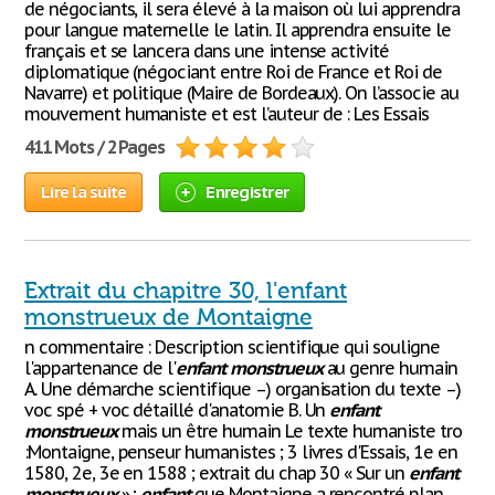
de négociants, il sera élevé à la maison où lui apprendra
pour langue maternelle le latin. Il apprendra ensuite le
français et se lancera dans une intense activité
diplomatique (négociant entre Roi de France et Roi de
Navarre) et politique (Maire de Bordeaux). On l’associe au
mouvement humaniste et est l’auteur de : Les Essais
411 Mots / 2 Pages
Lire la suite
Enregistrer
Extrait du chapitre 30, l'enfant
monstrueux de Montaigne
n commentaire : Description scientifique qui souligne
l'appartenance de l'
enfant
monstrueux
au genre humain
A. Une démarche scientifique –) organisation du texte –)
voc spé + voc détaillé d'anatomie B. Un
enfant
monstrueux
mais un être humain Le texte humaniste tro
:Montaigne, penseur humanistes ; 3 livres d'Essais, 1e en
1580, 2e, 3e en 1588 ; extrait du chap 30 « Sur un
enfant
monstrueux
» ;
enfant
que Montaigne a rencontré plan