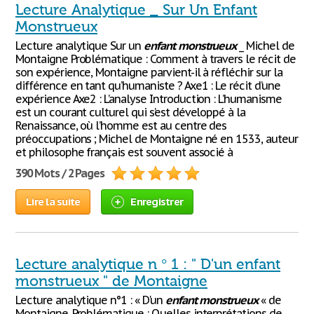
Lecture Analytique _ Sur Un Enfant
Monstrueux
Lecture analytique Sur un
enfant
monstrueux
_ Michel de
Montaigne Problématique : Comment à travers le récit de
son expérience, Montaigne parvient-il à réfléchir sur la
différence en tant qu’humaniste ? Axe1 : Le récit d’une
expérience Axe2 : L’analyse Introduction : L’humanisme
est un courant culturel qui s’est développé à la
Renaissance, où l’homme est au centre des
préoccupations ; Michel de Montaigne né en 1533, auteur
et philosophe français est souvent associé à
390 Mots / 2 Pages
Lire la suite
Enregistrer
Lecture analytique n ° 1 : " D'un enfant
monstrueux " de Montaigne
Lecture analytique n°1 : « D'un
enfant
monstrueux
« de
Montaigne. Problématique : Quelles interprétations de