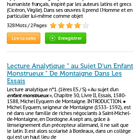
humaniste français, inspiré par les auteurs latins et grecs
(Cicéron, Virgile). Dans ses œuvres il prend l'Homme et en
particulier lui-même comme objet
328 Mots / 2 Pages
Lire la suite
Enregistrer
Lecture Analytique " au Sujet D'un Enfant
Monstrueux " De Montaigne Dans Les
Essais
Lecture analytique n°1. (1ères ES / S.) « Au sujet d’un
enfant
monstrueux
», Chapitre 30, Livre II, Essais, 1580-
1588, Michel Eyquem de Montaigne. INTRODUCTION. ●
Michel Eyquem, seigneur de Montaigne (1533- 1592), est
né dans une famille de riches négociants à Saint-Michel-
de-Montaigne, en Dordogne. A sept ans, grâce à
l’enseignement d’un précepteur allemand, il ne sait que
le latin. Il est alors scolarisé à Bordeaux, dans un collège
qui est un haut lieu de