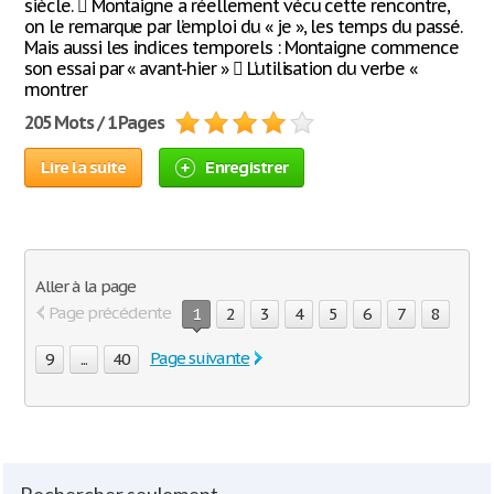
siècle.  Montaigne a réellement vécu cette rencontre,
on le remarque par l’emploi du « je », les temps du passé.
Mais aussi les indices temporels : Montaigne commence
son essai par « avant-hier »  L’utilisation du verbe «
montrer
205 Mots / 1 Pages
Lire la suite
Enregistrer
Aller à la page
Page précédente
1
2
3
4
5
6
7
8
Page suivante
9
...
40