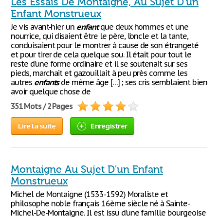
Les Essais De Montaigne, Au Sujet D'un
Enfant Monstrueux
Je vis avant-hier un
enfant
que deux hommes et une
nourrice, qui disaient être le père, l’oncle et la tante,
conduisaient pour le montrer à cause de son étrangeté
et pour tirer de cela quelque sou. Il était pour tout le
reste d’une forme ordinaire et il se soutenait sur ses
pieds, marchait et gazouillait à peu près comme les
autres
enfants
de même âge […] ; ses cris semblaient bien
avoir quelque chose de
351 Mots / 2 Pages
Lire la suite
Enregistrer
Montaigne Au Sujet D'un Enfant
Monstrueux
Michel de Montaigne (1533-1592) Moraliste et
philosophe noble français 16ème siècle né à Sainte-
Michel-De-Montaigne. Il est issu d’une famille bourgeoise