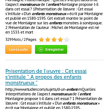
l'aspect
monstrueux
de l'
enfant
Montaigne propose t-il
dans cet essai ? 1Présentation de l’œuvre : Cet essai
s'intitule « D'un
enfants
monstrueux
» écrit par Montaigne
et publié en 1580-1595. Cet extrait montre le point de
vue de Montaigne sur les
enfants
monstres à sonépoque.
2 Présentation de l'auteur : Michel de Montaigne est né
en 1533 et mort
329 Mots / 2 Pages
Lire la suite
Enregistrer
Présentation de l'œuvre : Cet essai
s'intitule " A propos des enfants
monstrueux "
http://www.etudier.com/sujets/d-un-
enfant
-mQuelles
interprétations de l'aspect
monstrueux
de l'
enfant
Montaigne propose t-il dans cet essai ? 1 Présentation de
l’œuvre : Cet essai s'intitule « D'un
enfants
monstrueux
»
écrit par Montaigne et publié en 1580-1595...