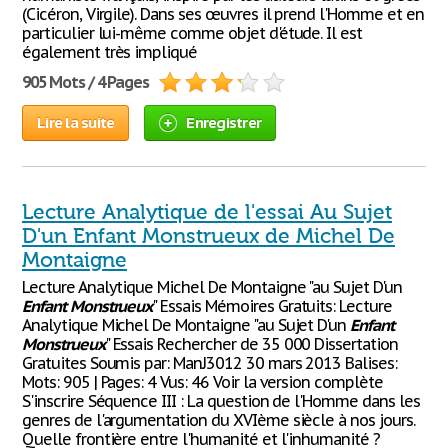
(Cicéron, Virgile). Dans ses œuvres il prend l'Homme et en
particulier lui-même comme objet d'étude. Il est
également très impliqué
905 Mots / 4 Pages
Lire la suite
Enregistrer
Lecture Analytique de l'essai Au Sujet
D'un Enfant Monstrueux de Michel De
Montaigne
Lecture Analytique Michel De Montaigne "au Sujet D'un
Enfant
Monstrueux
" Essais Mémoires Gratuits: Lecture
Analytique Michel De Montaigne "au Sujet D'un
Enfant
Monstrueux
" Essais Rechercher de 35 000 Dissertation
Gratuites Soumis par: ManJ3012 30 mars 2013 Balises:
Mots: 905 | Pages: 4 Vus: 46 Voir la version complète
S'inscrire Séquence III : La question de l'Homme dans les
genres de l'argumentation du XVIème siècle à nos jours.
Quelle frontière entre l'humanité et l'inhumanité ?