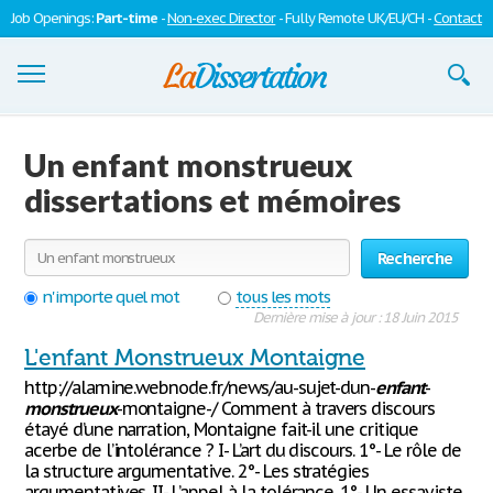
Job Openings:
Part-time
-
Non-exec Director
- Fully Remote UK/EU/CH -
Contact
Dissertations
Un enfant monstrueux
S'inscrire
dissertations et mémoires
Se connecter
Recherche
Contactez-nous
n'importe quel mot
tous les mots
Dernière mise à jour : 18 Juin 2015
L'enfant Monstrueux Montaigne
http://alamine.webnode.fr/news/au-sujet-dun-
enfant
-
monstrueux
-montaigne-/ Comment à travers discours
étayé d’une narration, Montaigne fait-il une critique
acerbe de l’intolérance ? I- L’art du discours. 1°- Le rôle de
la structure argumentative. 2°- Les stratégies
argumentatives. II- L’appel à la tolérance. 1°- Un essayiste