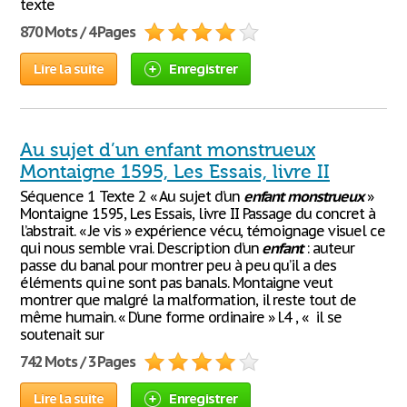
texte
870 Mots / 4 Pages
Lire la suite
Enregistrer
Au sujet d’un enfant monstrueux
Montaigne 1595, Les Essais, livre II
Séquence 1 Texte 2 « Au sujet d’un
enfant
monstrueux
»
Montaigne 1595, Les Essais, livre II Passage du concret à
l’abstrait. « Je vis » expérience vécu, témoignage visuel ce
qui nous semble vrai. Description d’un
enfant
: auteur
passe du banal pour montrer peu à peu qu’il a des
éléments qui ne sont pas banals. Montaigne veut
montrer que malgré la malformation, il reste tout de
même humain. « D’une forme ordinaire » l.4 , « il se
soutenait sur
742 Mots / 3 Pages
Lire la suite
Enregistrer