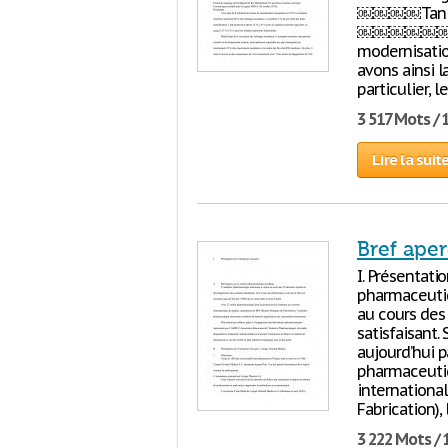
￼￼￼￼Tan 
￼￼￼￼￼￼￼“...N
modernisatio
avons ainsi l
particulier,
3 517 Mots / 
Lire la suit
Bref ape
I. Présentatio
pharmaceuti
au cours des
satisfaisant.
aujourd’hui p
pharmaceuti
internationa
Fabrication),
3 222 Mots / 