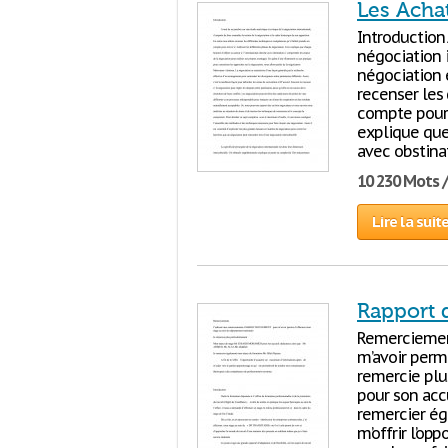
Les Acha
Introduction
négociation i
négociation e
recenser les
compte pour a
explique que
avec obstina
10 230 Mots 
Lire la suit
Rapport 
Remerciemen
m’avoir perm
remercie plu
pour son accu
remercier ég
m’offrir l’op