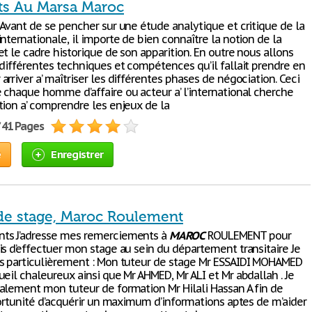
ts Au Marsa Maroc
 Avant de se pencher sur une étude analytique et critique de la
nternationale, il importe de bien connaître la notion de la
t le cadre historique de son apparition. En outre nous allons
 différentes techniques et compétences qu’il fallait prendre en
rriver a’ maîtriser les différentes phases de négociation. Ceci
 chaque homme d’affaire ou acteur a’ l’international cherche
tion a’ comprendre les enjeux de la
/ 41 Pages
e
Enregistrer
de stage, Maroc Roulement
ts J’adresse mes remerciements à
MAROC
ROULEMENT pour
is d’effectuer mon stage au sein du département transitaire Je
s particulièrement : Mon tuteur de stage Mr ESSAIDI MOHAMED
eil chaleureux ainsi que Mr AHMED, Mr ALI et Mr abdallah . Je
alement mon tuteur de formation Mr Hilali Hassan A fin de
portunité d’acquérir un maximum d’informations aptes de m’aider