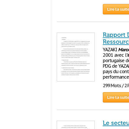
Lire la suit
Rapport 
Ressour
YAZAKI
Maro
2001 avec l’
portugaise d
PDG de YAZAKI
pays du conti
performances
299 Mots / 2
Lire la suit
Le secte