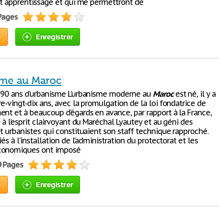
ait apprentissage et qui me permettront de
 Pages
e
Enregistrer
sme au Maroc
 90 ans d’urbanisme L’urbanisme moderne au
Maroc
est né, il y a
e-vingt-dix ans, avec la promulgation de la loi fondatrice de
ent et à beaucoup d’égards en avance, par rapport à la France,
 à l’esprit clairvoyant du Maréchal Lyautey et au géni des
t urbanistes qui constituaient son staff technique rapproché.
iés à l’installation de l’administration du protectorat et les
conomiques ont imposé
9 Pages
e
Enregistrer