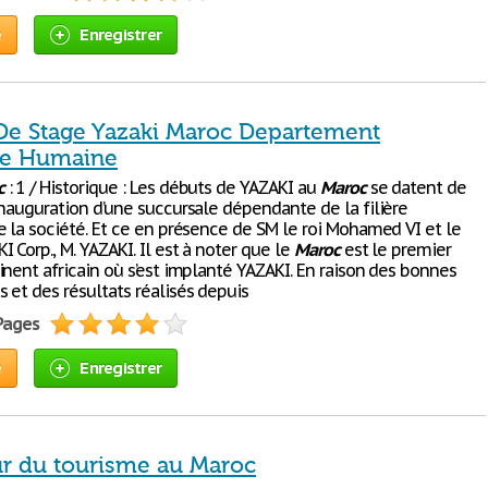
e
Enregistrer
De Stage Yazaki Maroc Departement
ce Humaine
c
: 1 / Historique : Les débuts de YAZAKI au
Maroc
se datent de
inauguration d’une succursale dépendante de la filière
e la société. Et ce en présence de SM le roi Mohamed VI et le
 Corp., M. YAZAKI. Il est à noter que le
Maroc
est le premier
nent africain où s’est implanté YAZAKI. En raison des bonnes
 et des résultats réalisés depuis
 Pages
e
Enregistrer
ur du tourisme au Maroc