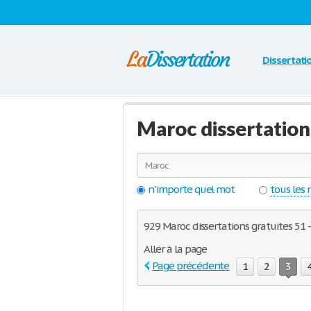
Dissertati
Maroc dissertatio
n'importe quel mot
tous les
929 Maroc dissertations gratuites 51 -
Aller à la page
Page précédente
1
2
3