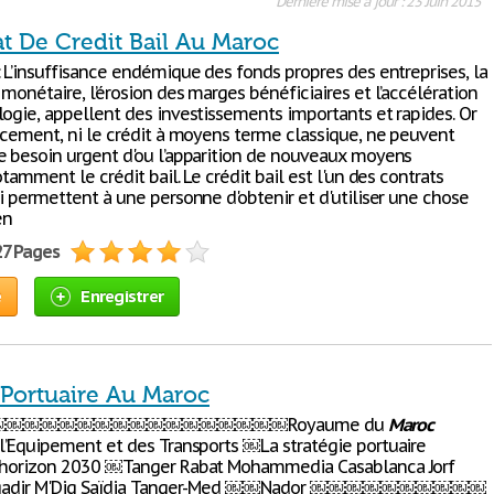
Dernière mise à jour : 23 Juin 2015
at De Credit Bail Au Maroc
: L’insuffisance endémique des fonds propres des entreprises, la
monétaire, l’érosion des marges bénéficiaires et l’accélération
logie, appellent des investissements importants et rapides. Or
ancement, ni le crédit à moyens terme classique, ne peuvent
e besoin urgent d'ou l’apparition de nouveaux moyens
otamment le crédit bail. Le crédit bail est l'un des contrats
i permettent à une personne d'obtenir et d'utiliser une chose
en
27 Pages
e
Enregistrer
 Portuaire Au Maroc
￼￼￼￼￼￼￼￼￼￼￼￼￼￼￼￼Royaume du
Maroc
 l’Equipement et des Transports ￼La stratégie portuaire
l’horizon 2030 ￼Tanger Rabat Mohammedia Casablanca Jorf
i Agadir M'Diq Saïdia Tanger-Med ￼￼Nador ￼￼￼￼￼￼￼￼￼￼