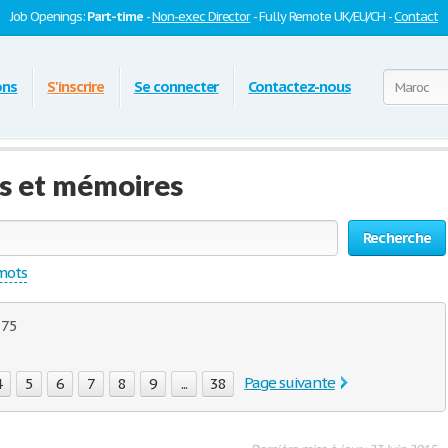
Job Openings:
Part-time
-
Non-exec Director
- Fully Remote UK/EU/CH -
Contact
ons
S'inscrire
Se connecter
Contactez-nous
ns et mémoires
Recherche
 mots
 75
Page suivante
4
5
6
7
8
9
...
38