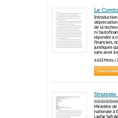
Le Contr
Introduction
dépréciation 
de la techno
ni l’autofin
répondre à c
financiers, n
juridiques qu
sans avoir à 
6 613 Mots / 
Lire la suit
Strategie
￼￼￼￼￼￼
Ministère de
nationale à 
Lasfar Saf