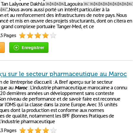
Tan Laâyoune Dakhla ￼￼￼￼Lagouira ￼ ￼￼￼￼￼￼￼￼￼
ous avons aussi porté un intérêt particulier à la
n et au renforcement des infrastructures de notre pays. Nous
ancé et mis en œuvre des projets structurants, dont on citera en
 le grand complexe portuaire Tanger-Med, et ce
15 Pages
e
Enregistrer
rçu sur le secteur pharmaceutique au Maroc
n de l’entreprise d’accueil : A. Bref aperçu sur le secteur
que au
Maroc
: L’industrie pharmaceutique marocaine a connu
 20 dernières années un développement sans conteste
 Son niveau de performance et de savoir faire est reconnue
ar l’OMS qui la classe dans la zone Europe. Avec 35 unités
ques dont la production est conforme aux normes
les de qualité, notamment les BPF (Bonnes Pratiques de
 l’industrie pharmaceutique
13 Pages