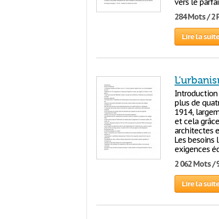
vers le parf
284 Mots / 2
Lire la suit
L'urbani
Introduction
plus de quatr
1914, largem
et cela grâce
architectes e
Les besoins l
exigences é
2 062 Mots / 
Lire la suit