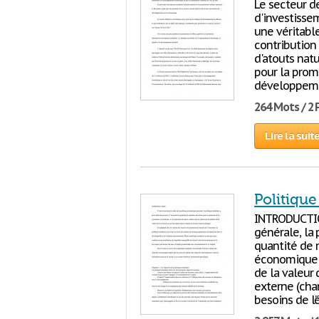
Le secteur de
d'investisse
une véritab
contribution
d'atouts natu
pour la prom
développemen
264 Mots / 2
Lire la suit
Politiqu
INTRODUCTION
générale, la 
quantité de 
économique et
de la valeur
externe (cha
besoins de l