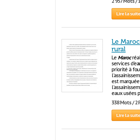
2 957 Mots / 
Lire la suit
Le Maroc 
rural
Le
Maroc
réal
services d'ea
priorité à fou
l'assainissem
est marquée 
l'assainissem
eaux usées p
338 Mots / 2
Lire la suit