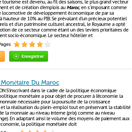
 tourisme est devenu, au fil des saisons, le plus grand vecteur
ment et de création d'emplois au
Maroc
, en s'imposant comme
le locomotive de développement économique de par sa
 à hauteur de 10% au PIB. Se prévalant d'un précieux potentiel
rels et d'un patrimoine culturel ancestral, le Royaume a opté
otion de ce secteur comme étant un des leviers prioritaires de
t socio-économique. Le secteur hôtelier et
 Pages
e
Enregistrer
e Monétaire Du Maroc
 S’inscrivant dans le cadre de la politique économique
politique monétaire a pour objet de procurer à l’économie la
monnaie nécessaire pour la poursuite de la croissance
 la réalisation du plein- emploi tout en préservant la stabilité
 de la monnaie au niveau interne (prix) comme au niveau
nge). En adaptant ainsi le volume des moyens de paiement aux
’économie, la politique monétaire doit