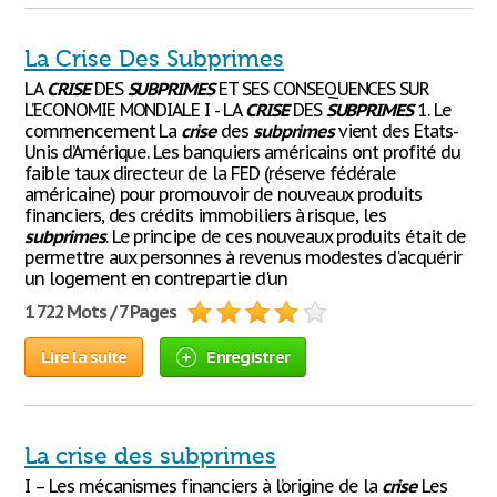
La Crise Des Subprimes
LA
CRISE
DES
SUBPRIMES
ET SES CONSEQUENCES SUR
L’ECONOMIE MONDIALE I - LA
CRISE
DES
SUBPRIMES
1. Le
commencement La
crise
des
subprimes
vient des Etats-
Unis d’Amérique. Les banquiers américains ont profité du
faible taux directeur de la FED (réserve fédérale
américaine) pour promouvoir de nouveaux produits
financiers, des crédits immobiliers à risque, les
subprimes
. Le principe de ces nouveaux produits était de
permettre aux personnes à revenus modestes d'acquérir
un logement en contrepartie d'un
1 722 Mots / 7 Pages
Lire la suite
Enregistrer
La crise des subprimes
I – Les mécanismes financiers à l’origine de la
crise
Les