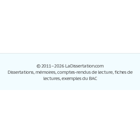
© 2011–2026 LaDissertation.com
Dissertations, mémoires, comptes-rendus de lecture, fiches de
lectures, exemples du BAC
Dissertations
S'inscrire
Se connecter
Foire aux questions