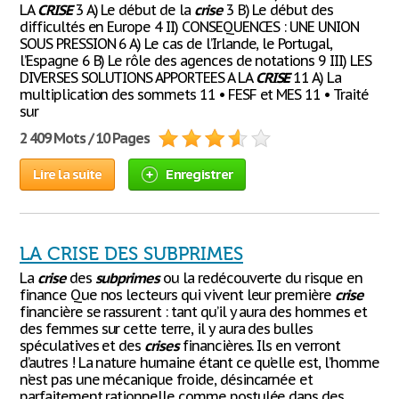
LA
CRISE
3 A) Le début de la
crise
3 B) Le début des
difficultés en Europe 4 II) CONSEQUENCES : UNE UNION
SOUS PRESSION 6 A) Le cas de l’Irlande, le Portugal,
l’Espagne 6 B) Le rôle des agences de notations 9 III) LES
DIVERSES SOLUTIONS APPORTEES A LA
CRISE
11 A) La
multiplication des sommets 11 • FESF et MES 11 • Traité
sur
2 409 Mots / 10 Pages
Lire la suite
Enregistrer
LA CRISE DES SUBPRIMES
La
crise
des
subprimes
ou la redécouverte du risque en
finance Que nos lecteurs qui vivent leur première
crise
financière se rassurent : tant qu’il y aura des hommes et
des femmes sur cette terre, il y aura des bulles
spéculatives et des
crises
financières. Ils en verront
d’autres ! La nature humaine étant ce qu’elle est, l’homme
n’est pas une mécanique froide, désincarnée et
parfaitement rationnelle comme postulée dans des