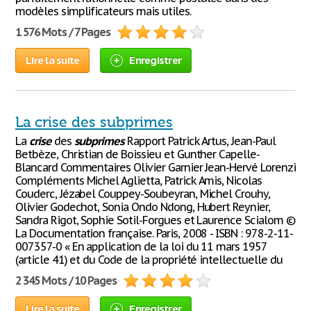
modèles simplificateurs mais utiles.
1 576 Mots / 7 Pages
Lire la suite
Enregistrer
La crise des subprimes
La
crise
des
subprimes
Rapport Patrick Artus, Jean-Paul
Betbèze, Christian de Boissieu et Gunther Capelle-
Blancard Commentaires Olivier Garnier Jean-Hervé Lorenzi
Compléments Michel Aglietta, Patrick Amis, Nicolas
Couderc, Jézabel Couppey-Soubeyran, Michel Crouhy,
Olivier Godechot, Sonia Ondo Ndong, Hubert Reynier,
Sandra Rigot, Sophie Sotil-Forgues et Laurence Scialom ©
La Documentation française. Paris, 2008 - ISBN : 978-2-11-
007357-0 « En application de la loi du 11 mars 1957
(article 41) et du Code de la propriété intellectuelle du
2 345 Mots / 10 Pages
Lire la suite
Enregistrer