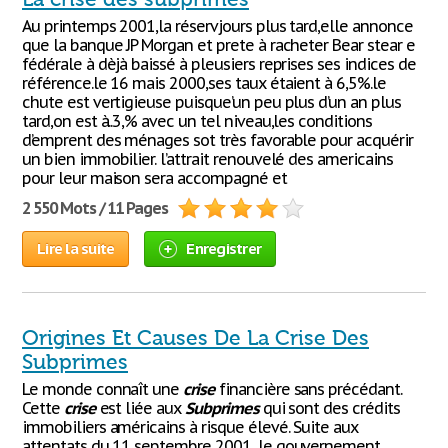
Au printemps 2001,la réservjours plus tard,elle annonce
que la banque JP Morgan et prete à racheter Bear stear e
fédérale à dèjà baissé à pleusiers reprises ses indices de
référence.le 16 mais 2000,ses taux étaient à 6,5%.le
chute est vertigieuse puisque’un peu plus d’un an plus
tard,on est à..3,% avec un tel niveau,les conditions
d’emprent des ménages sot très favorable pour acquérir
un bien immobilier. l’attrait renouvelé des americains
pour leur maison sera accompagné et
2 550 Mots / 11 Pages
Lire la suite
Enregistrer
Origines Et Causes De La Crise Des
Subprimes
Le monde connaît une
crise
financière sans précédant.
Cette
crise
est liée aux
Subprimes
qui sont des crédits
immobiliers américains à risque élevé. Suite aux
attentats du 11 septembre 2001, le gouvernement