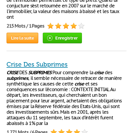
de l’immobilier permettait ce type de prêts. Quand la
conjucture s’est retournée en 2007 sur le marché de
l’immobilier, la valeur des maisons à baissé et les taux
ont
215 Mots / 1 Pages
Lire la suite
Enregistrer
Crise Des Subprimes
CRISE
DES
SUBPRIMES
Pour comprendre la
crise
des
subprimes
, il semble nécessaire de retracer de manière
synthétique les causes de cette
crise
et ses
conséquences sur l’économie : CONTEXTE INITIAL Au
départ, les investisseurs, qui cherchaient un bon
placement pour leur argent, achetaient des obligations
émises par la Réserve fédérale des Etats-Unis, qui sont
des investissements sûrs. Mais en 2001, après les
attaques du 11 septembre, les taux d’intérêt furent
abaissés à 1% par la
1 271 Mots / 6 Pages