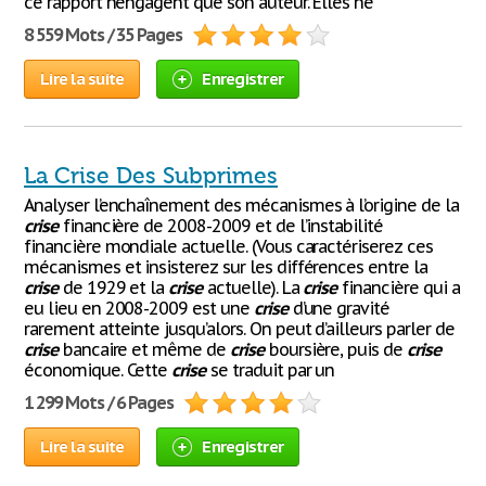
ce rapport n’engagent que son auteur. Elles ne
8 559 Mots / 35 Pages
Lire la suite
Enregistrer
La Crise Des Subprimes
Analyser l’enchaînement des mécanismes à l’origine de la
crise
financière de 2008-2009 et de l’instabilité
financière mondiale actuelle. (Vous caractériserez ces
mécanismes et insisterez sur les différences entre la
crise
de 1929 et la
crise
actuelle). La
crise
financière qui a
eu lieu en 2008-2009 est une
crise
d’une gravité
rarement atteinte jusqu’alors. On peut d’ailleurs parler de
crise
bancaire et même de
crise
boursière, puis de
crise
économique. Cette
crise
se traduit par un
1 299 Mots / 6 Pages
Lire la suite
Enregistrer