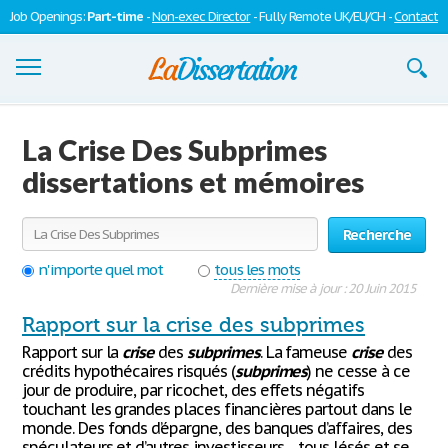
Job Openings:
Part-time
-
Non-exec Director
- Fully Remote UK/EU/CH -
Contact
Dissertations
La Crise Des Subprimes
S'inscrire
dissertations et mémoires
Se connecter
Recherche
Contactez-nous
n'importe quel mot
tous les mots
Dernière mise à jour : 20 Juin 2015
Rapport sur la crise des subprimes
Rapport sur la
crise
des
subprimes
. La fameuse
crise
des
crédits hypothécaires risqués (
subprimes
) ne cesse à ce
jour de produire, par ricochet, des effets négatifs
touchant les grandes places financières partout dans le
monde. Des fonds d’épargne, des banques d’affaires, des
spéculateurs et d’autres investisseurs… tous lésés et se