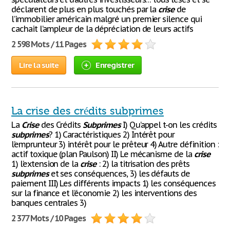
déclarent de plus en plus touchés par la
crise
de
l’immobilier américain malgré un premier silence qui
cachait l’ampleur de la dépréciation de leurs actifs
2 598 Mots / 11 Pages
Lire la suite
Enregistrer
La crise des crédits subprimes
La
Crise
des Crédits
Subprimes
I) Qu’appel t-on les crédits
subprimes
? 1) Caractéristiques 2) Intérêt pour
l’emprunteur 3) intérêt pour le prêteur 4) Autre définition :
actif toxique (plan Paulson) II) Le mécanisme de la
crise
1) l’extension de la
crise
: 2) la titrisation des prêts
subprimes
et ses conséquences, 3) les défauts de
paiement III) Les différents impacts 1) les conséquences
sur la finance et l’économie 2) les interventions des
banques centrales 3)
2 377 Mots / 10 Pages