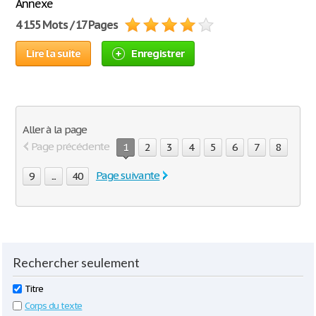
Annexe
4 155 Mots / 17 Pages
Lire la suite
Enregistrer
Aller à la page
Page précédente
1
2
3
4
5
6
7
8
Page suivante
9
...
40
Rechercher seulement
Titre
Corps du texte