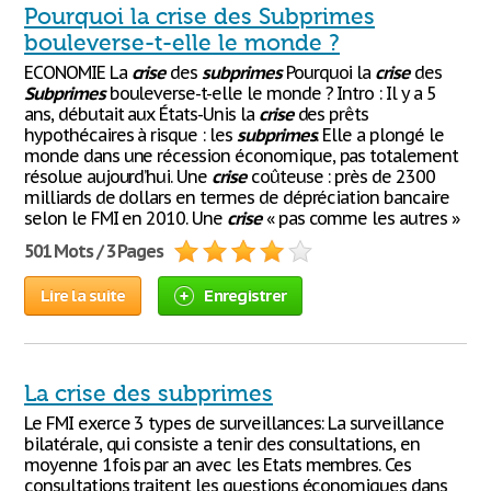
Pourquoi la crise des Subprimes
bouleverse-t-elle le monde ?
ECONOMIE La
crise
des
subprimes
Pourquoi la
crise
des
Subprimes
bouleverse-t-elle le monde ? Intro : Il y a 5
ans, débutait aux États-Unis la
crise
des prêts
hypothécaires à risque : les
subprimes
. Elle a plongé le
monde dans une récession économique, pas totalement
résolue aujourd’hui. Une
crise
coûteuse : près de 2300
milliards de dollars en termes de dépréciation bancaire
selon le FMI en 2010. Une
crise
« pas comme les autres »
501 Mots / 3 Pages
Lire la suite
Enregistrer
La crise des subprimes
Le FMI exerce 3 types de surveillances: La surveillance
bilatérale, qui consiste a tenir des consultations, en
moyenne 1fois par an avec les Etats membres. Ces
consultations traitent les questions économiques dans