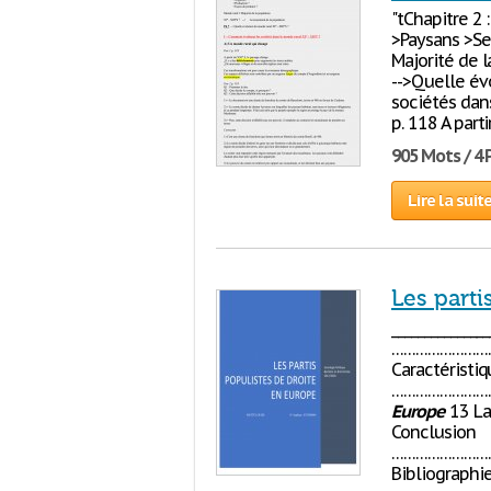
"tChapitre 2 
>Paysans >Se
Majorité de 
-->Quelle év
sociétés dan
p. 118 A parti
905 Mots / 4
Lire la suit
Les parti
_____________
……………………
Caractéristi
…………………………
Europe
13 La
Conclusion
……………………
Bibliograph