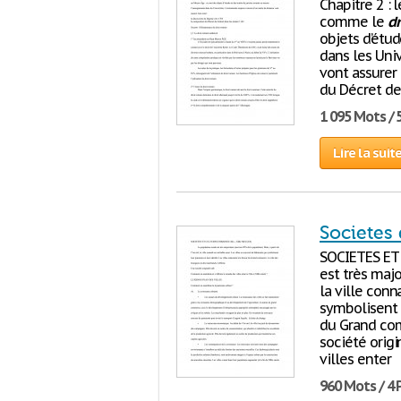
Chapitre 2 : 
comme le
dr
objets d’étud
dans les Uni
vont assurer
du Décret de
1 095 Mots / 
Lire la suit
Societes d
SOCIETES ET 
est très majo
la ville conn
symbolisent l
du Grand com
société orig
villes enter
960 Mots / 4