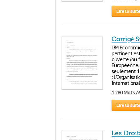
Lire la suit
Corrigé S
DM Economi
pertinent est
ouverte (ou 
Européenne. 
seulement 1.
: L'Organisa
internationa
1 260 Mots / 
Lire la suit
Les Droit