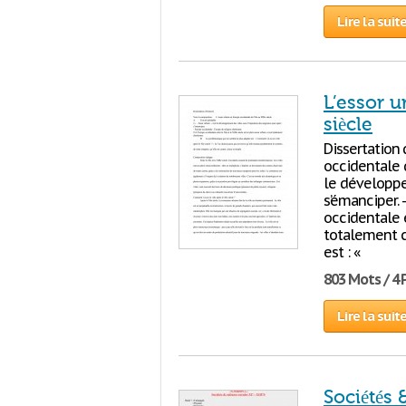
Lire la suit
L’essor u
siècle
Dissertation d
occidentale d
le développe
s’émanciper. 
occidentale e
totalement c
est : «
803 Mots / 4
Lire la suit
Sociétés &