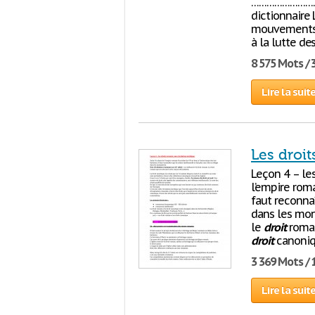
………………………
dictionnaire 
mouvements d
à la lutte de
8 575 Mots / 
Lire la suit
Les droit
Leçon 4 – le
l’empire roma
faut reconnaî
dans les mon
le
droit
romai
droit
canoniqu
3 369 Mots / 
Lire la suit