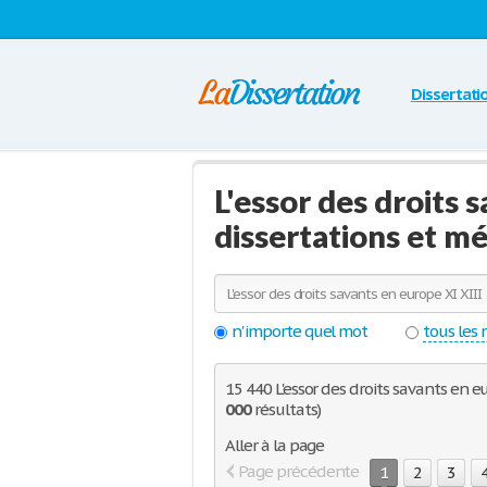
Dissertati
L'essor des droits 
dissertations et m
n'importe quel mot
tous les
15 440 L'essor des droits savants en e
000
résultats)
Aller à la page
Page précédente
1
2
3