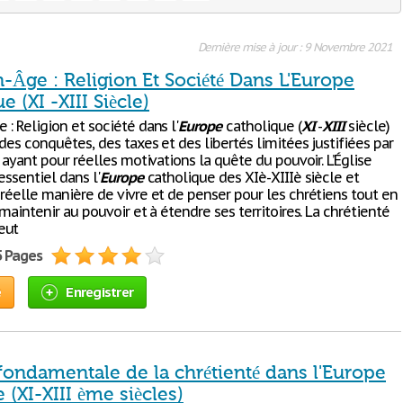
Dernière mise à jour : 9 Novembre 2021
Âge : Religion Et Société Dans L'Europe
e (XI -XIII Siècle)
: Religion et société dans l'
Europe
catholique (
XI
-
XIII
siècle)
des conquêtes, des taxes et des libertés limitées justifiées par
t ayant pour réelles motivations la quête du pouvoir. L’Église
essentiel dans l'
Europe
catholique des XIè-XIIIè siècle et
 réelle manière de vivre et de penser pour les chrétiens tout en
 maintenir au pouvoir et à étendre ses territoires. La chrétienté
eut
5 Pages
e
Enregistrer
fondamentale de la chrétienté dans l'Europe
 (XI-XIII ème siècles)