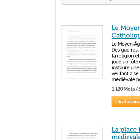
Le Moyen-
Catholiqu
Le Moyen-Âge 
Des guerres, 
la religion e
joue un rôle 
instaure une
veillant à se
médiévale p
1 120 Mots / 
Lire la suit
La place 
médiévale