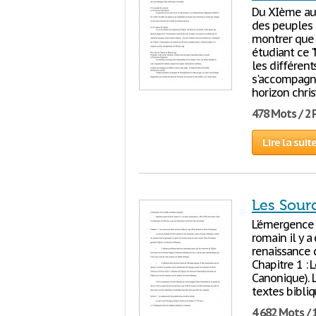
Du XIème au 
des peuples 
montrer que l
étudiant ce 
les différent
s'accompagne
horizon chris
478 Mots / 2
Lire la suit
Les Sour
L'émergence 
romain il y a
renaissance d
Chapitre 1 : 
Canonique). 
textes bibliq
4 682 Mots / 