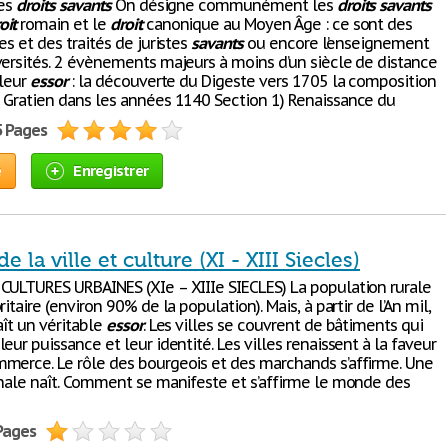
les
droits
savants
On désigne communément les
droits
savants
oit
romain et le
droit
canonique au Moyen Âge : ce sont des
es et des traités de juristes
savants
ou encore l’enseignement
versités. 2 évènements majeurs à moins d’un siècle de distance
 leur
essor
: la découverte du Digeste vers 1705 la composition
 Gratien dans les années 1140 Section 1) Renaissance du
5 Pages
e
Enregistrer
e la ville et culture (XI - XIII Siecles)
CULTURES URBAINES (XIe – XIIIe SIECLES) La population rurale
ritaire (environ 90% de la population). Mais, à partir de l’An mil,
aît un véritable
essor
. Les villes se couvrent de bâtiments qui
eur puissance et leur identité. Les villes renaissent à la faveur
merce. Le rôle des bourgeois et des marchands s’affirme. Une
inale naît. Comment se manifeste et s’affirme le monde des
 Pages