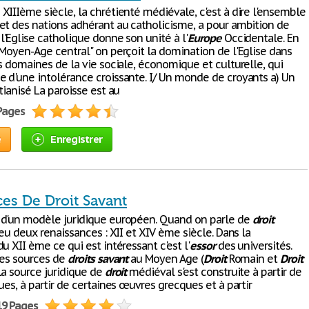
XIIIème siècle, la chrétienté médiévale, c'est à dire l'ensemble
et des nations adhérant au catholicisme, a pour ambition de
'Eglise catholique donne son unité à l'
Europe
Occidentale. En
"Moyen-Age central" on perçoit la domination de l'Eglise dans
s domaines de la vie sociale, économique et culturelle, qui
 d'une intolérance croissante. I/ Un monde de croyants a) Un
tianisé La paroisse est au
 Pages
e
Enregistrer
ces De Droit Savant
d'un modèle juridique européen. Quand on parle de
droit
 eu deux renaissances : XII et XIV ème siècle. Dans la
u XII ème ce qui est intéressant c'est l'
essor
des universités.
Les sources de
droits
savant
au Moyen Age (
Droit
Romain et
Droit
La source juridique de
droit
médiéval s'est construite à partir de
ues, à partir de certaines œuvres grecques et à partir
19 Pages