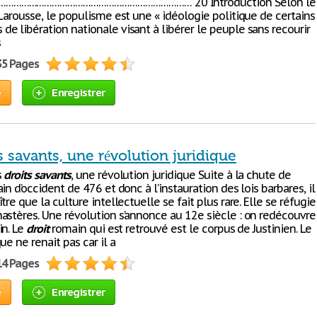
……………………………………………………………… 20 Introduction Selon le
Larousse, le populisme est une « idéologie politique de certains
e libération nationale visant à libérer le peuple sans recourir
s
35 Pages
e
Enregistrer
s savants, une révolution juridique
s
droits
savants
, une révolution juridique Suite à la chute de
in d’occident de 476 et donc à l’instauration des lois barbares, il
tre que la culture intellectuelle se fait plus rare. Elle se réfugie
astères. Une révolution s’annonce au 12e siècle : on redécouvre
n. Le
droit
romain qui est retrouvé est le corpus de Justinien. Le
e ne renait pas car il a
14 Pages
e
Enregistrer