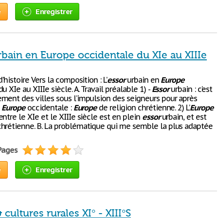
e
Enregistrer
rbain en Europe occidentale du XIe au XIIIe
’histoire Vers la composition : L’
essor
urbain en
Europe
u XIe au XIIIe siècle. A. Travail préalable 1) -
Essor
urbain : c’est
ment des villes sous l’impulsion des seigneurs pour après
-
Europe
occidentale :
Europe
de religion chrétienne. 2) L’
Europe
ntre le XIe et le XIIIe siècle est en plein
essor
urbain, et est
hrétienne. B. La problématique qui me semble la plus adaptée
 Pages
e
Enregistrer
 cultures rurales XI° - XIII°S