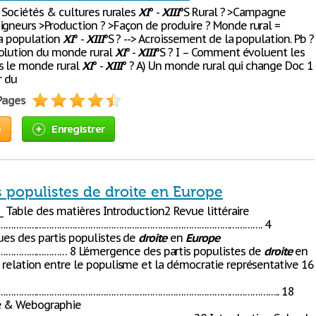
: Sociétés & cultures rurales
XI
° -
XIII
°S Rural ? >Campagne
igneurs >Production ? >Façon de produire ? Monde rural =
la population
XI
° -
XIII
°S ? --> Acroissement de la population. Pb ?
olution du monde rural
XI
° -
XIII
°S ? I – Comment évoluent les
s le monde rural
XI
° -
XIII
° ? A) Un monde rural qui change Doc 1
r du
 Pages
e
Enregistrer
s populistes de droite en Europe
___ Table des matières Introduction2 Revue littéraire
…………………………………………………………………………………………. 4
ques des partis populistes de
droite
en
Europe
………………… 8 L’émergence des partis populistes de
droite
en
 relation entre le populisme et la démocratie représentative 16
……………………………………………………………………………………………….. 18
ie & Webographie