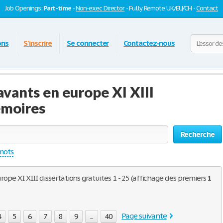
Job Openings:
Part-time
-
Non-exec Director
- Fully Remote UK/EU/CH -
Contact
ons
S'inscrire
Se connecter
Contactez-nous
savants en europe XI XIII
émoires
Recherche
 mots
urope XI XIII dissertations gratuites 1 - 25 (affichage des premiers
1
Page suivante
4
5
6
7
8
9
...
40