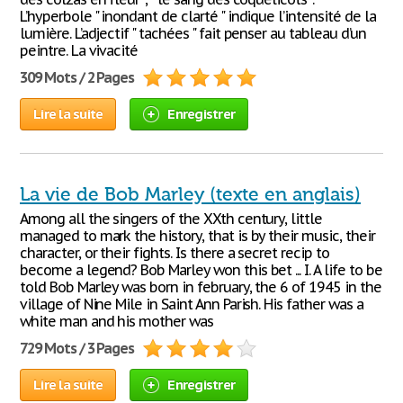
L’hyperbole " inondant de clarté " indique l’intensité de la
lumière. L’adjectif " tachées " fait penser au tableau d’un
peintre. La vivacité
309 Mots / 2 Pages
Lire la suite
Enregistrer
La vie de Bob Marley (texte en anglais)
Among all the singers of the XXth century, little
managed to mark the history, that is by their music, their
character, or their fights. Is there a secret recip to
become a legend? Bob Marley won this bet ... I. A life to be
told Bob Marley was born in february, the 6 of 1945 in the
village of Nine Mile in Saint Ann Parish. His father was a
white man and his mother was
729 Mots / 3 Pages
Lire la suite
Enregistrer