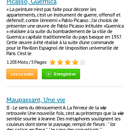
Picasso, Guernica
« La peinture n'est pas faite pour décorer les
appartements, c'est un instrument de guerre, offensif et
défensif, contre l'ennemi » Pablo Picasso ; J'ai choisis de
présenter une œuvre de Pablo Picasso intitulée «Guernica
» réalisée à la suite du bombardement de la ville de
Guernica capitale traditionnelle du pays basque en 1937.
Cette œuvre à été réalisé à la suite d'une commande
pour le Pavillon Espagnol de l'exposition universelle de
Paris. C'est le
1 203 Mots / 5 Pages
Lire la suite
Enregistrer
Maupassant, Une vie
II - Le sens du dénouement A. La ferveur de la
vie
retrouvée Une nouvelle fois, c’est au printemps que la
vie
semble sourire à Jeanne. Des métaphores soulignent les
couleurs dont s’orne le paysage, rempli de fleurs : " l’or
des colzas en fleur ", " le sang des coquelicots ".