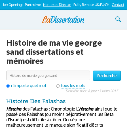
Job Openings:
Part-time
-
Non-exec Director
- Fully Remote UK/EU/CH -
Contact
Dissertations
Histoire de ma vie george
S'inscrire
sand dissertations et
mémoires
Se connecter
Contactez-nous
Recherche
n'importe quel mot
tous les mots
Dernière mise à jour : 5 Mars 2017
Histoire Des Falashas
Histoire
des Falachas : Chronologie L'
histoire
ainsi que le
passé des Falashas (ou moins péjorativement les Beta
d'Israël) est difficile à cibler. On déplore
malheureusement le manque significatif d'écrits