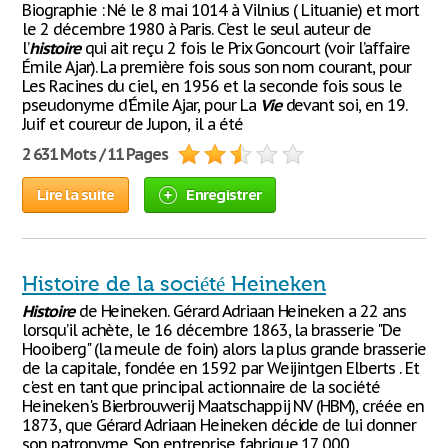
Biographie : Né le 8 mai 1014 à Vilnius ( Lituanie) et mort
le 2 décembre 1980 à Paris. C’est le seul auteur de
l’
histoire
qui ait reçu 2 fois le Prix Goncourt (voir l’affaire
Émile Ajar). La première fois sous son nom courant, pour
Les Racines du ciel, en 1956 et la seconde fois sous le
pseudonyme d'Émile Ajar, pour La
Vie
devant soi, en 19.
Juif et coureur de Jupon, il a été
2 631 Mots / 11 Pages
Lire la suite
Enregistrer
Histoire de la société Heineken
Histoire
de Heineken. Gérard Adriaan Heineken a 22 ans
lorsqu’il achète, le 16 décembre 1863, la brasserie "De
Hooiberg" (la meule de foin) alors la plus grande brasserie
de la capitale, fondée en 1592 par Weijintgen Elberts . Et
c'est en tant que principal actionnaire de la société
Heineken's Bierbrouwerij Maatschappij NV (HBM), créée en
1873, que Gérard Adriaan Heineken décide de lui donner
son patronyme. Son entreprise fabrique 17 000