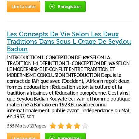
Lire la suite
Enregistrer
Les Concepts De Vie Selon Les Deux
Traditions Dans Sous L Orage De Seydou
Badian
INTRODUCTION I- CONCEPTION DE
VIE
SELON LA
TRADITION I-1 DEFINITION II- CONCEPTION DE
VIE
SELON
LE MODERNISME III-CONFLIT ENTRE TRADITION ET
MODERNISME CONCLUSION INTRODUCTION Depuis le
contact de l’Afrique avec l’Occident, l’Africain reçoit deux
formes d’éducation : l’éducation selon la culture et la
tradition africaines et l’éducation européenne. C est ainsi
que Seydou Badian Kouyaté écrivain et homme politique
malien né à Bamako en 1928.Écrivain reconnu
internationalement, publie avant l’indépendance du Mali,
en 1957, son
333 Mots / 2 Pages
Lire la suite
Enregistrer