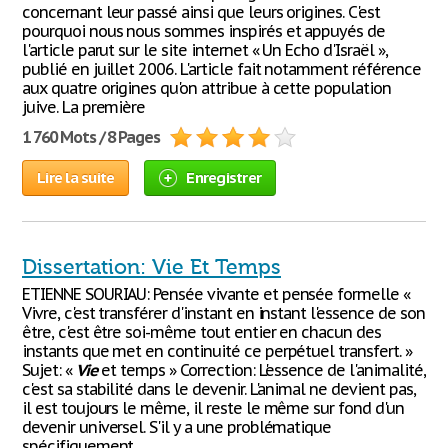
concernant leur passé ainsi que leurs origines. C'est
pourquoi nous nous sommes inspirés et appuyés de
l'article parut sur le site internet « Un Echo d'Israël »,
publié en juillet 2006. L'article fait notamment référence
aux quatre origines qu'on attribue à cette population
juive. La première
1 760 Mots / 8 Pages
Lire la suite
Enregistrer
Dissertation: Vie Et Temps
ETIENNE SOURIAU: Pensée vivante et pensée formelle «
Vivre, c'est transférer d'instant en instant l'essence de son
être, c'est être soi-même tout entier en chacun des
instants que met en continuité ce perpétuel transfert. »
Sujet: «
Vie
et temps » Correction: L'essence de l'animalité,
c'est sa stabilité dans le devenir. L'animal ne devient pas,
il est toujours le même, il reste le même sur fond d'un
devenir universel. S'il y a une problématique
spécifiquement