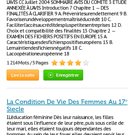
L’AVIS CC Juillet 2004 SOMMAIRE AVIS DU COMITÉ 3 ÉTUDE
ANNEXÉE À L’AVIS Introduction 7 Chapitre 1 — DES
FINALITÉS À CLARIFIER 9 A. Prévenirlesurendettement 9 B.
Favoriserundéveloppementmaîtriséducrédit 10 C.
Faciliterl’accèsaucréditdespluspetitesentreprises 12 D.
Choix et compatibilité des finalités 13 Chapitre 2 —
EXAMEN DES FICHIERS POSITIFS EN EUROPE 15 A.
Caractéristiquesdesfichierspositifseuropéens 15 B.
Lemaintiendesfichiersnégatifs 18 C.
Lacoopérationeuropéenne 18
1 214 Mots / 5 Pages
Lire la suite
Enregistrer
La Condition De Vie Des Femmes Au 17°
Siecle
I.L'éducation féminine Dès leur naissance, les filles
étaient sous l’influence de leur père, puis sous celle de
leur mari, elles étaient toujours dépendantes des
hommes. Au sein de leur foyer elles devaient servir leur