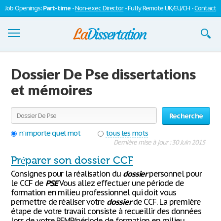
Job Openings:
Part-time
-
Non-exec Director
- Fully Remote UK/EU/CH -
Contact
Dissertations
Dossier De Pse dissertations
S'inscrire
et mémoires
Se connecter
Recherche
Contactez-nous
n'importe quel mot
tous les mots
Dernière mise à jour : 30 Juin 2015
Préparer son dossier CCF
Consignes pour la réalisation du
dossier
personnel pour
le CCF de
PSE
Vous allez effectuer une période de
formation en milieu professionnel qui doit vous
permettre de réaliser votre
dossier
de CCF. La première
étape de votre travail consiste à recueillir des données
lors de votre PFMP(période de formation en milieu