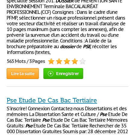
spécialité Session 201.
DOSSIER
de PRÉVENTION SANTÉ
ENVIRONNEMENT Terminale BACCALAURÉAT
PROFESSIONNEL (CCF) Consignes : Dans le cadre d’une
PFMP, sélectionner un risque professionnel présent dans
votre secteur d’activité et réaliser un travail d’analyse de
10 pages maximum (sans compter les annexes), afin de
prévenir la survenue d’un accident du travail ou d’une
maladie professionnelle. Conditions : A l’aide de la
brochure préparatoire au
dossier
de
PSE
, récolter les
informations (textes,
565 Mots / 3 Pages
Lire la suite
Enregistrer
Pse Etude De Cas Bac Tertiaire
S'inscrire! Connexion Contactez-nous Dissertations et des
mémoires La Dissertation Sante et Culture /
Pse
Etude De
Cas Bac Tertiaire
Pse
Etude De Cas Bac Tertiaire Mémoires
Gratuits:
Pse
Etude De Cas Bac Tertiaire Rechercher de 35
000 Dissertation Gratuites Soumis par: 28 décembre 2012