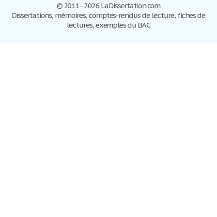
© 2011–2026 LaDissertation.com
Dissertations, mémoires, comptes-rendus de lecture, fiches de
lectures, exemples du BAC
Dissertations
S'inscrire
Se connecter
Foire aux questions
Contactez-nous
Plan du site
Politique de confidentialité
Conditions d'utilisation