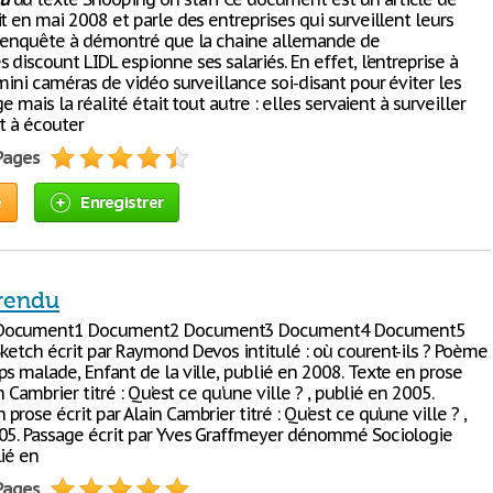
t en mai 2008 et parle des entreprises qui surveillent leurs
e enquête à démontré que la chaine allemande de
discount LIDL espionne ses salariés. En effet, l’entreprise à
mini caméras de vidéo surveillance soi-disant pour éviter les
ge mais la réalité était tout autre : elles servaient à surveiller
et à écouter
 Pages
e
Enregistrer
rendu
Document1 Document2 Document3 Document4 Document5
ketch écrit par Raymond Devos intitulé : où courent-ils ? Poème
ps malade, Enfant de la ville, publié en 2008. Texte en prose
n Cambrier titré : Qu’est ce qu’une ville ? , publié en 2005.
rose écrit par Alain Cambrier titré : Qu’est ce qu’une ville ? ,
05. Passage écrit par Yves Graffmeyer dénommé Sociologie
lié en
 Pages