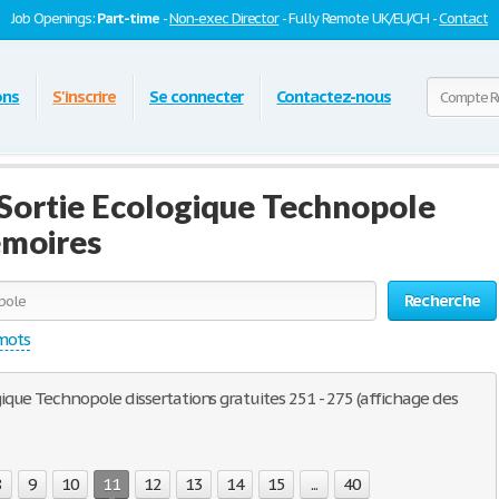
Job Openings:
Part-time
-
Non-exec Director
- Fully Remote UK/EU/CH -
Contact
ons
S'inscrire
Se connecter
Contactez-nous
ortie Ecologique Technopole
émoires
Recherche
 mots
que Technopole dissertations gratuites 251 - 275 (affichage des
8
9
10
11
12
13
14
15
...
40