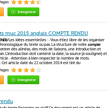
 Pages
e
Enregistrer
bts muc 2015 anglais COMPTE RENDU
ENDU
Les idées essentielles : - Vous étiez libre de les organiser
chronologique du texte ou pas. La structure de votre
compte
ntrer des alinéas, des mots de liaisons, une introduction et
n. L’introduction doit contenir la date, la source (à souligner) et
’article. - Attention à bien respecter le nombre de mots.
: Cet article daté du 22 octobre 2014 est tiré du
 Pages
e
Enregistrer
rendu
u
du texte Snooping on staff Ce document est un article de