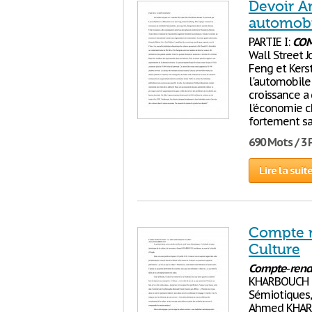
Devoir A
automob
PARTIE I:
CO
Wall Street J
Feng et Kers
l'automobile
croissance a
l'économie c
fortement sa
690 Mots / 3
Lire la suit
Compte r
Culture
Compte
-
ren
KHARBOUCH Le
Sémiotiques, 
Ahmed KHARBO