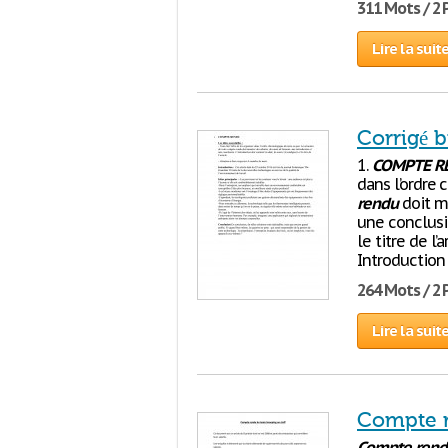
311 Mots / 2
Lire la suit
Corrigé 
1.
COMPTE
R
dans l’ordre 
rendu
doit mo
une conclusio
le titre de l
Introduction 
264 Mots / 2
Lire la suit
Compte 
Compte
rend