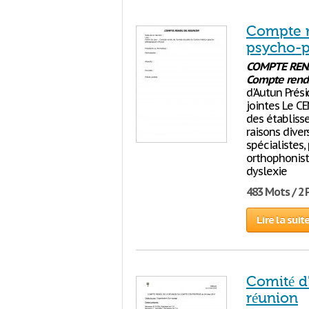
Compte r
psycho-p
COMPTE
REN
Compte
rend
d'Autun Prési
jointes Le 
des établiss
raisons dive
spécialistes
orthophonist
dyslexie
483 Mots / 2
Lire la suit
Comité d
réunion