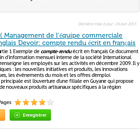
Dernière mise à jour : 24 Juin 2015
 Management de l’équipe commerciale
lais Devoir: compte rendu écrit en français
artie 1 Exemple de
compte
-
rendu
écrit en français Ce document
tin d’information mensuel interne de la société International
 renseigne les employés sur les activités en décembre 2009. Il y
iques : les nouvelles initiatives et produits, les innovations
es, les événements du mois et les offres d’emploi.
 principale est l’ouverture d’une filiale en Guyane qui propose
 nouveaux produits artisanaux spécifiques à la région
 Pages
e
Enregistrer