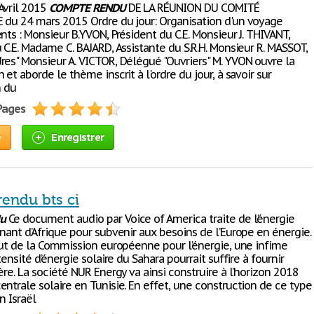
Avril 2015
COMPTE
RENDU
DE LA RÉUNION DU COMITÉ
 du 24 mars 2015 Ordre du jour: Organisation d'un voyage
nts : Monsieur B.YVON, Président du C.E. Monsieur J. THIVANT,
 C.E. Madame C. BAJARD, Assistante du S.R.H. Monsieur R. MASSOT,
res" Monsieur A. VICTOR, Délégué "Ouvriers" M. YVON ouvre la
 et aborde le thème inscrit à l'ordre du jour, à savoir sur
n du
 Pages
e
Enregistrer
endu bts ci
u
Ce document audio par Voice of America traite de l’énergie
nant d’Afrique pour subvenir aux besoins de l’Europe en énergie.
itut de la Commission européenne pour l’énergie, une infime
ntensité d’énergie solaire du Sahara pourrait suffire à fournir
ère. La société NUR Energy va ainsi construire à l’horizon 2018
ntrale solaire en Tunisie. En effet, une construction de ce type
n Israël