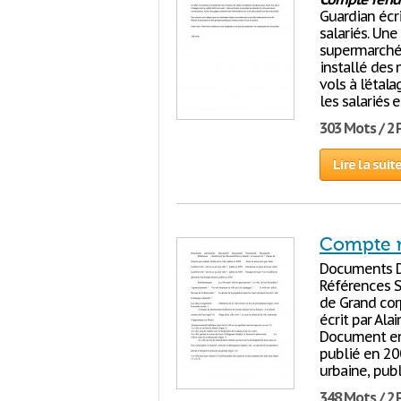
Guardian écri
salariés. Un
supermarchés 
installé des 
vols à l’étala
les salariés 
303 Mots / 2
Lire la suit
Compte 
Documents 
Références S
de Grand cor
écrit par Alai
Document en p
publié en 20
urbaine, pub
348 Mots / 2