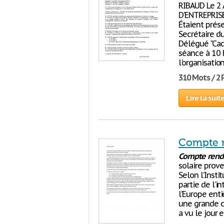
RIBAUD Le 2 
D'ENTREPRISE
Étaient prése
Secrétaire du
Délégué "Cad
séance à 10 h
l'organisatio
310 Mots / 2
Lire la suit
Compte r
Compte
rend
solaire prove
Selon l’Inst
partie de l’i
l’Europe enti
une grande ce
a vu le jour e