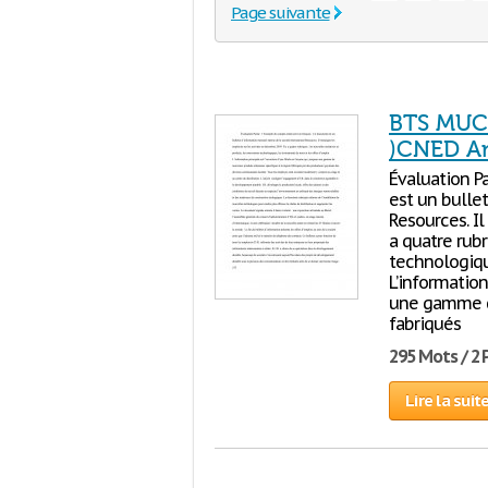
Page suivante
BTS MUC(
)CNED Ang
Évaluation P
est un bulle
Resources. Il
a quatre rubr
technologiqu
L’information
une gamme de
fabriqués
295 Mots / 2
Lire la suit