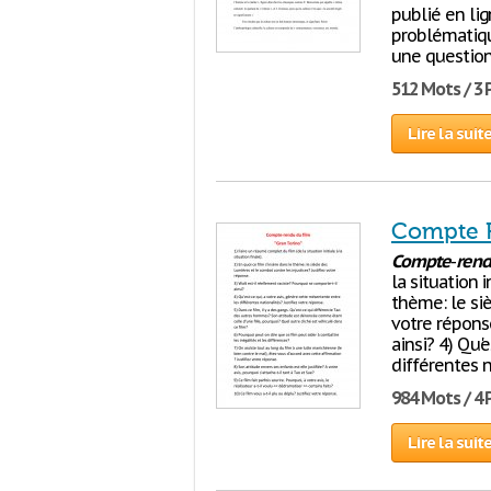
publié en lig
problématiqu
une question 
512 Mots / 3
Lire la suit
Compte R
Compte
-
ren
la situation i
thème: le siè
votre réponse
ainsi? 4) Qu'
différentes n
984 Mots / 4
Lire la suit