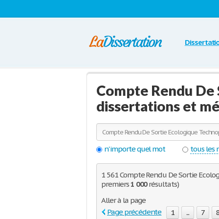
Dissertati
Compte Rendu De S
dissertations et m
n'importe quel mot
tous les
1 561 Compte Rendu De Sortie Ecologi
premiers
1 000
résultats)
Aller à la page
Page précédente
1
...
7