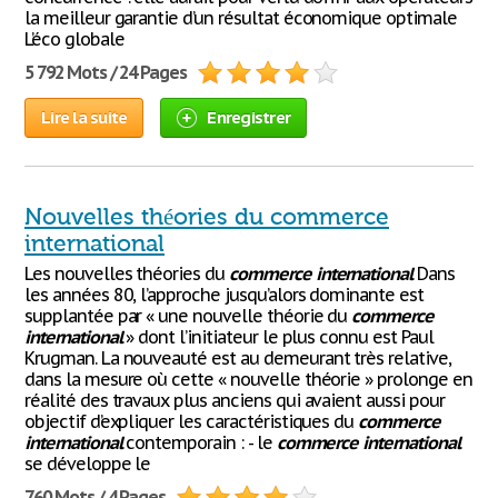
la meilleur garantie d’un résultat économique optimale
L’éco globale
5 792 Mots / 24 Pages
Lire la suite
Enregistrer
Nouvelles théories du commerce
international
Les nouvelles théories du
commerce
international
Dans
les années 80, l’approche jusqu’alors dominante est
supplantée par « une nouvelle théorie du
commerce
international
» dont l’initiateur le plus connu est Paul
Krugman. La nouveauté est au demeurant très relative,
dans la mesure où cette « nouvelle théorie » prolonge en
réalité des travaux plus anciens qui avaient aussi pour
objectif d’expliquer les caractéristiques du
commerce
international
contemporain : - le
commerce
international
se développe le
760 Mots / 4 Pages