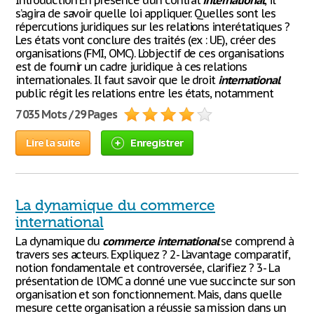
Introduction En présence d’un contrat
international
, il
s’agira de savoir quelle loi appliquer. Quelles sont les
répercutions juridiques sur les relations interétatiques ?
Les états vont conclure des traités (ex : UE), créer des
organisations (FMI, OMC). L’objectif de ces organisations
est de fournir un cadre juridique à ces relations
internationales. Il faut savoir que le droit
international
public régit les relations entre les états, notamment
7 035 Mots / 29 Pages
Lire la suite
Enregistrer
La dynamique du commerce
international
La dynamique du
commerce
international
se comprend à
travers ses acteurs. Expliquez ? 2- L’avantage comparatif,
notion fondamentale et controversée, clarifiez ? 3- La
présentation de l’OMC a donné une vue succincte sur son
organisation et son fonctionnement. Mais, dans quelle
mesure cette organisation a réussie sa mission dans un