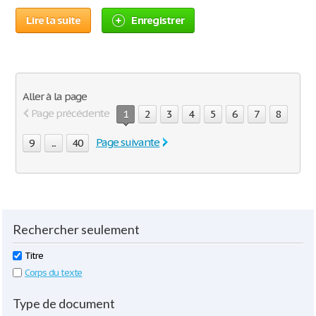
Lire la suite
Enregistrer
Aller à la page
Page précédente
1
2
3
4
5
6
7
8
Page suivante
9
...
40
Rechercher seulement
Titre
Corps du texte
Type de document