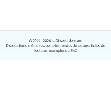
© 2011–2026 LaDissertation.com
Dissertations, mémoires, comptes-rendus de lecture, fiches de
lectures, exemples du BAC
Dissertations
S'inscrire
Se connecter
Foire aux questions
Contactez-nous
Plan du site