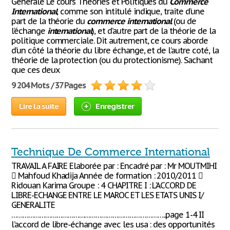
Générale Le cours Théories et Politiques du
Commerce
International
, comme son intitulé indique, traite d’une
part de la théorie du
commerce
international
(ou de
l’échange
international
), et d’autre part de la théorie de la
politique commerciale. Dit autrement, ce cours aborde
d’un côté la théorie du libre échange, et de l’autre coté, la
théorie de la protection (ou du protectionisme). Sachant
que ces deux
9 204 Mots / 37 Pages
Lire la suite
Enregistrer
Technique De Commerce International
TRAVAIL A FAIRE Elaborée par : Encadré par : Mr MOUTMIHI
 Mahfoud Khadija Année de formation : 2010/2011 
Ridouan Karima Groupe : 4 CHAPITRE I : L'ACCORD DE
LIBRE-ECHANGE ENTRE LE MAROC ET LES ETATS UNIS I/
GENERALITE
………………………………………………………………………..page 1-4 II
l’accord de libre-échange avec les usa : des opportunités