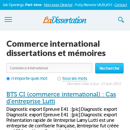
Job Openings:
Part-time
-
Non-exec Director
- Fully Remote UK/EU/CH -
Contact
Dissertations
Commerce international
S'inscrire
dissertations et mémoires
Se connecter
Recherche
Contactez-nous
n'importe quel mot
tous les mots
Dernière mise à jour : 22 Juin 2015
BTS CI (commerce international) : Cas
d'entreprise Lutti
Diagnostic export Epreuve E41 : [pic] Diagnostic export
Diagnostic export Epreuve E41 : [pic] Diagnostic export
Présentation rapide de l’entreprise Lamy Lutti est une
entreprise de confiserie française, l’entreprise fut créée