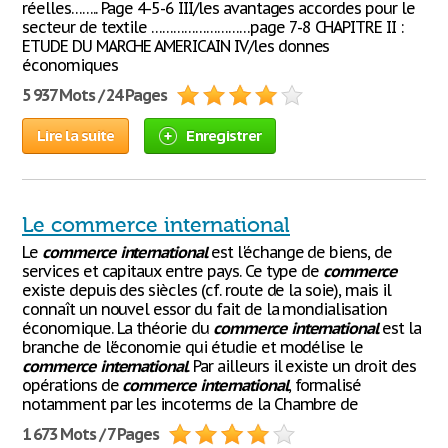
réelles…….. Page 4-5-6 III/les avantages accordes pour le
secteur de textile ………………………page 7-8 CHAPITRE II :
ETUDE DU MARCHE AMERICAIN IV/les donnes
économiques
5 937 Mots / 24 Pages
Lire la suite
Enregistrer
Le commerce international
Le
commerce
international
est l'échange de biens, de
services et capitaux entre pays. Ce type de
commerce
existe depuis des siècles (cf. route de la soie), mais il
connaît un nouvel essor du fait de la mondialisation
économique. La théorie du
commerce
international
est la
branche de l'économie qui étudie et modélise le
commerce
international
. Par ailleurs il existe un droit des
opérations de
commerce
international
, formalisé
notamment par les incoterms de la Chambre de
1 673 Mots / 7 Pages