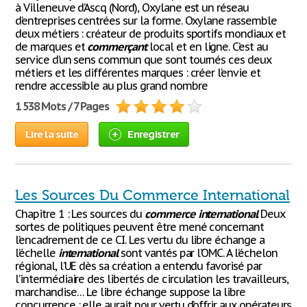
à Villeneuve d’Ascq (Nord), Oxylane est un réseau
d’entreprises centrées sur la forme. Oxylane rassemble
deux métiers : créateur de produits sportifs mondiaux et
de marques et
commerçant
local et en ligne. C’est au
service d’un sens commun que sont tournés ces deux
métiers et les différentes marques : créer l’envie et
rendre accessible au plus grand nombre
1 538 Mots / 7 Pages
Lire la suite
Enregistrer
Les Sources Du Commerce International
Chapitre 1 : Les sources du
commerce
international
Deux
sortes de politiques peuvent être mené concernant
l’encadrement de ce CI. Les vertu du libre échange a
l’échelle
international
sont vantés par l’OMC. A l’échelon
régional, l’UE dès sa création a entendu favorisé par
l’intermédiaire des libertés de circulation les travailleurs,
marchandise… Le libre échange suppose la libre
concurrence : elle aurait pour vertu d’offrir aux opérateurs