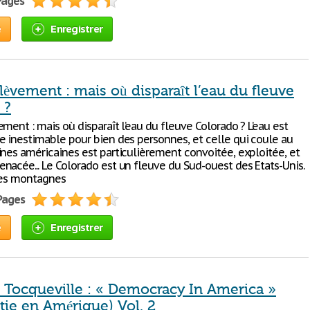
 Pages
e
Enregistrer
lèvement : mais où disparaît l’eau du fleuve
 ?
ment : mais où disparaît l’eau du fleuve Colorado ? L’eau est
e inestimable pour bien des personnes, et celle qui coule au
ines américaines est particulièrement convoitée, exploitée, et
nacée... Le Colorado est un fleuve du Sud-ouest des Etats-Unis.
 les montagnes
 Pages
e
Enregistrer
e Tocqueville : « Democracy In America »
tie en Amérique) Vol. 2