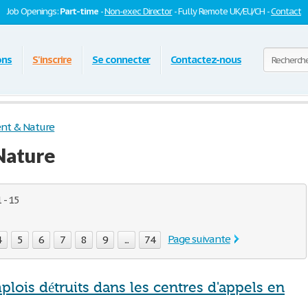
Job Openings:
Part-time
-
Non-exec Director
- Fully Remote UK/EU/CH -
Contact
ons
S'inscrire
Se connecter
Contactez-nous
nt & Nature
Nature
 - 15
Page suivante
4
5
6
7
8
9
...
74
lois détruits dans les centres d'appels en