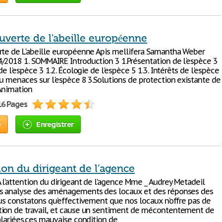
uverte de l'abeille européenne
rte de L'abeille européenne Apis mellifera Samantha Weber
/2018 1. SOMMAIRE Introduction 3 1.Présentation de l'espèce 3
 de l'espèce 3 1.2. Écologie de l'espèce 5 1.3. Intérêts de l'espèce
ou menaces sur l'espèce 8 3.Solutions de protection existante de
.Animation
16 Pages
e
Enregistrer
tion du dirigeant de l’agence
 l’attention du dirigeant de l’agence Mme _ Audrey Metadeil
s analyse des aménagements des locaux et des réponses des
ous constatons qu’effectivement que nos locaux n’offre pas de
ion de travail, et cause un sentiment de mécontentement de
alariées.ces mauvaise condition de