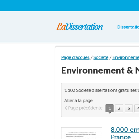
Dissertati
Page d'accueil
/
Société
/
Environneme
Environnement & 
1 102 Société dissertations gratuites 1
Aller à la page
Page précédente
1
2
3
8.000 emp
France