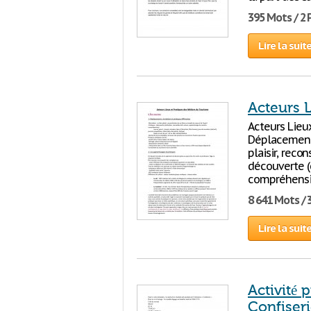
395 Mots / 2
Lire la suit
Acteurs L
Acteurs Lieux
Déplacements,
plaisir, recon
découverte (
compréhensio
8 641 Mots / 
Lire la suit
Activité 
Confiser