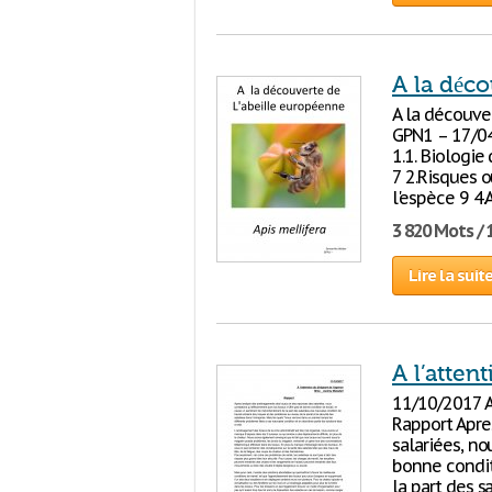
A la déco
A la découve
GPN1 – 17/04
1.1. Biologie
7 2.Risques 
l'espèce 9 4
3 820 Mots / 
Lire la suit
A l’atten
11/10/2017 A
Rapport Apre
salariées, n
bonne condit
la part des s