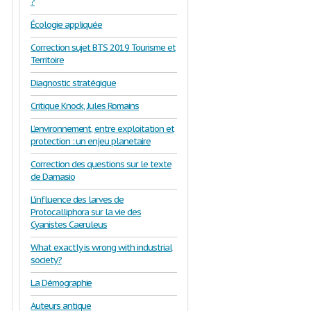
?
Écologie appliquée
Correction sujet BTS 2019 Tourisme et
Territoire
Diagnostic stratégique
Critique Knock, Jules Romains
L’environnement, entre exploitation et
protection : un enjeu planetaire
Correction des questions sur le texte
de Damasio
L’influence des larves de
Protocalliphora sur la vie des
Cyanistes Caeruleus
What exactly is wrong with industrial
society?
La Démographie
Auteurs antique