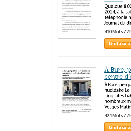
Quelque 8.000
2014, à la su
téléphonie mo
Journal du d
410 Mots / 2
Lire la suit
À Bure, p
centre d
À Bure, perq
nucléaire Le
cinq sites ha
nombreux maté
Vosges Matin 
424 Mots / 2
Lire la suit