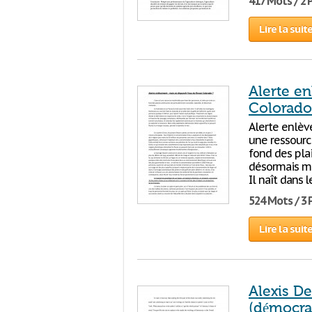
417 Mots / 2
Lire la suit
Alerte en
Colorado
Alerte enlève
une ressourc
fond des pla
désormais me
Il naît dans
524 Mots / 3
Lire la suit
Alexis D
(démocra