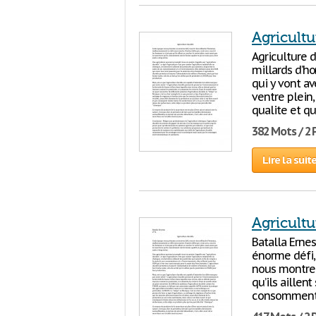
Agricultu
Agriculture 
millards d’h
qui y vont av
ventre plein
qualite et qu
382 Mots / 2
Lire la suit
Agricultu
Batalla Erne
énorme défi,
nous montre d
qu’ils aillen
consomment 