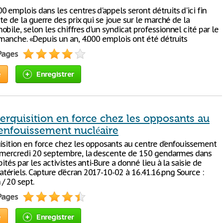
 emplois dans les centres d'appels seront détruits d'ici fin
ite de la guerre des prix qui se joue sur le marché de la
bile, selon les chiffres d'un syndicat professionnel cité par le
imanche. «Depuis un an, 4.000 emplois ont été détruits
 Pages
e
Enregistrer
erquisition en force chez les opposants au
’enfouissement nucléaire
uisition en force chez les opposants au centre d’enfouissement
 mercredi 20 septembre, la descente de 150 gendarmes dans
bités par les activistes anti-Bure a donné lieu à la saisie de
riels. Capture d’écran 2017-10-02 à 16.41.16.png Source :
/ 20 sept.
 Pages
e
Enregistrer