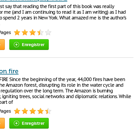
ust say that reading the first part of this book was really
or me (and I am continuing to read it as I am writing) as I had
o spend 2 years in New York. What amazed me is the author’s
t
 Pages
e
Enregistrer
n fire
RE Since the beginning of the year, 44,000 fires have been
he Amazon forest, disrupting its role in the water cycle and
 regulation over the long term. The Amazon is burning
 igniting trees, social networks and diplomatic relations. While
part of
 Pages
e
Enregistrer