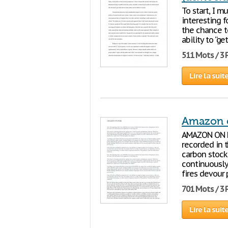
To start, I m
interesting f
the chance t
ability to “ge
511 Mots / 3
Lire la suit
Amazon o
AMAZON ON FI
recorded in t
carbon stock
continuously,
fires devour 
701 Mots / 3
Lire la suit