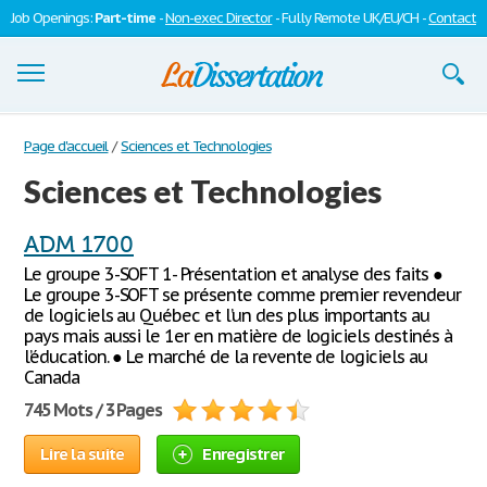
Job Openings:
Part-time
-
Non-exec Director
- Fully Remote UK/EU/CH -
Contact
Dissertations
Page d'accueil
/
Sciences et Technologies
Sciences et Technologies
S'inscrire
Se connecter
ADM 1700
Le groupe 3-SOFT 1- Présentation et analyse des faits ●
Contactez-nous
Le groupe 3-SOFT se présente comme premier revendeur
de logiciels au Québec et l’un des plus importants au
pays mais aussi le 1er en matière de logiciels destinés à
l’éducation. ● Le marché de la revente de logiciels au
Canada
745 Mots / 3 Pages
Lire la suite
Enregistrer