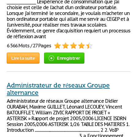
________________ L’expérience de consommation que j’ai
choisie est celle de l’achat d’un ordinateur portable.
Lorsque j’ai terminé le secondaire, je voulais m’acheter un
bon ordinateur portable qui allait me servir au CEGEP et à
l’université, pour réaliser mes travaux scolaires.
Évidemment, ce genre d’acquisition requiert un processus
de réflexion avant
6 566 Mots / 27 Pages
Lire la suite
Enregistrer
Administrateur de réseaux Groupe
alternance
Administrateur de réseaux Groupe alternance Didier
OURABAH, Maxime GUILLET, Léonard LECOUEY, Vincent
BATOUFFLET, William ZIVIC RAPPORT DE PROJET «
ASTERISK » Rapport de projet 2005/2006 LICENCE ISDRN
Session 2005/2006 ASTERISK 1/26 TABLE DES MATIERES 1.
Introduction ............................................................................................................ 2 2. VoIP
....................................................................................................................... 3 a. Fonctionnement