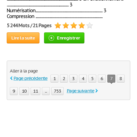
....................................................................................................... 3
Numérisation................................................................................................................ 3
Compression ................................................................................................................
5 244 Mots / 21 Pages
Lire la suite
Enregistrer
Aller à la page
Page précédente
1
2
3
4
5
6
7
8
Page suivante
9
10
11
...
753