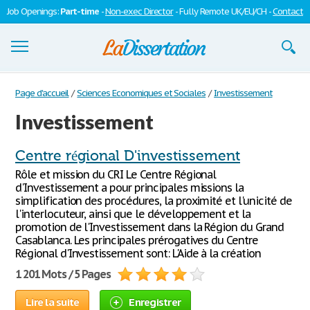
Job Openings:
Part-time
-
Non-exec Director
- Fully Remote UK/EU/CH -
Contact
Dissertations
Page d'accueil
/
Sciences Economiques et Sociales
/
Investissement
Investissement
S'inscrire
Se connecter
Centre régional D'investissement
Rôle et mission du CRI Le Centre Régional
Contactez-nous
d'Investissement a pour principales missions la
simplification des procédures, la proximité et l'unicité de
l'interlocuteur, ainsi que le développement et la
promotion de l'Investissement dans la Région du Grand
Casablanca. Les principales prérogatives du Centre
Régional d'Investissement sont: L'Aide à la création
1 201 Mots / 5 Pages
Lire la suite
Enregistrer