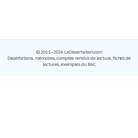
© 2011–2026 LaDissertation.com
Dissertations, mémoires, comptes-rendus de lecture, fiches de
lectures, exemples du BAC
Dissertations
S'inscrire
Se connecter
Foire aux questions
Contactez-nous
Plan du site