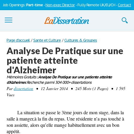
Job Openings:
Part-time
-
Non-exec Director
- Fully Remote UK/EU/CH -
Contact
Dissertations
Page d'accueil
/
Sante et Culture
/
Cultures & Groupes
Analyse De Pratique sur une
S'inscrire
patiente atteinte
Se connecter
d'Alzheimer
Contactez-nous
Mémoires Gratuits
: Analyse De Pratique sur une patiente atteinte
d'Alzheimer.
Recherche parmi 304 000+ dissertations
Par
dissertation
• 12 Janvier 2014 • 245 Mots (1 Pages) • 1 595
Vues
La situation se passe le 3ème jours de mon stage, dans la
salle à manger,à la fin du repas. Une résidente n’a pas touché à
son assiette, alors qu’elle mange habituellement avec un bon
appétit.