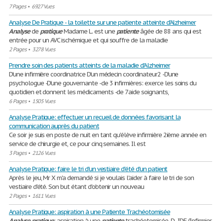
7 Pages
•
6927 Vues
Analyse De Pratique - la toilette sur une patiente atteinte d'Alzheimer
Analyse
de
pratique
Madame L. est une
patiente
âgée de 88 ans qui est
entrée pour un AVC ischémique et qui souffre de la maladie
2 Pages
•
3278 Vues
Prendre soin des patients atteints de la maladie d'Alzheimer
D'une infirmière coordinatrice D'un médecin coordinateur2 -D'une
psychologue -D'une gouvernante -de 3 infirmières: exerce les soins du
quotidien et donnent les médicaments -de 7aide soignants,
6 Pages
•
1505 Vues
Analyse Pratique: effectuer un recueil de données favorisant la
communication auprès du patient
Ce soir je suis en poste de nuit en tant qu'élève infirmière 2ième année en
service de chirurgie et, ce pour cinq semaines. Il est
3 Pages
•
2126 Vues
Analyse Pratique: faire le tri d'un vestiaire d'été d'un patient
Après le jeu, Mr X m'a demandé si je voulais l'aider à faire le tri de son
vestiaire d'été. Son but étant d'obtenir un nouveau
2 Pages
•
1611 Vues
Analyse Pratique: aspiration à une Patiente Trachéotomisée
Analyse
pratique
: aspiration à une
patiente
trachéotomisée. D., IDE (Infirmier