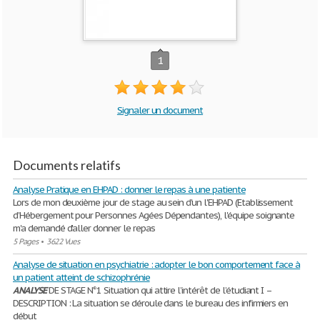
1
Signaler un document
Documents relatifs
Analyse Pratique en EHPAD : donner le repas à une patiente
Lors de mon deuxième jour de stage au sein d'un l'EHPAD (Etablissement
d’Hébergement pour Personnes Agées Dépendantes), l'équipe soignante
m'a demandé d'aller donner le repas
5 Pages
•
3622 Vues
Analyse de situation en psychiatrie : adopter le bon comportement face à
un patient atteint de schizophrénie
ANALYSE
DE STAGE N°1 Situation qui attire l’intérêt de l’étudiant I –
DESCRIPTION : La situation se déroule dans le bureau des infirmiers en
début