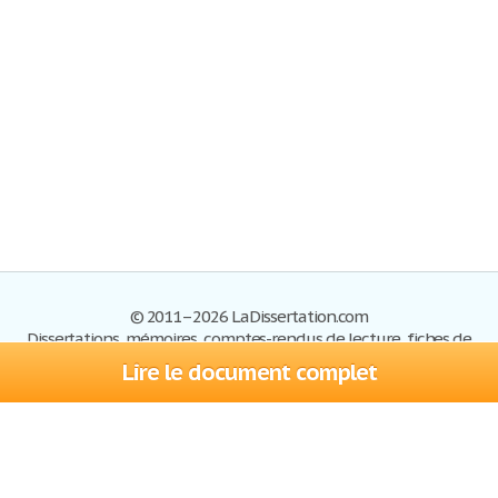
© 2011–2026 LaDissertation.com
Dissertations, mémoires, comptes-rendus de lecture, fiches de
lectures, exemples du BAC
Lire le document complet
Dissertations
S'inscrire