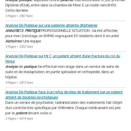
Diplômé d’Etat), entre dans la chambre de Mme S. un matin vers 8H30.
Cette dernière
5 Pages
•
2967 Vues
Analyse De Pratique sur une patiente atteinte d'Alzheimer
ANALYSE
DE
PRATIQUE
PROFESSIONNELLE SITUATION : J’ai été affectée,
pour mon 2nd stage, en EHPAD regroupant 83 résidents dont 8 en unité
Alzheimer
. Une équipe
3 Pages
•
3202 Vues
Analyse De Pratique sur Mr C, un patient atteint d’une fracture du col du
fémur
Analyse
de
pratique
J’ai effectué mon stage dans un service de soins de
suite et de réadaptation, en partie spécialisé en orthopédie, dans un
hôpital
4 Pages
•
1873 Vues
Analyse De Pratique face à un refus de prise de traitement par un patient
atteint de troubles psychotiques
Dans un service de psychiatrie, l’administration des traitements fait l’objet
d’un contrôle très spécifique par l’infirmière. Chaque médicament est pris
par le
patient
devant celle-ci
2 Pages
•
4274 Vues