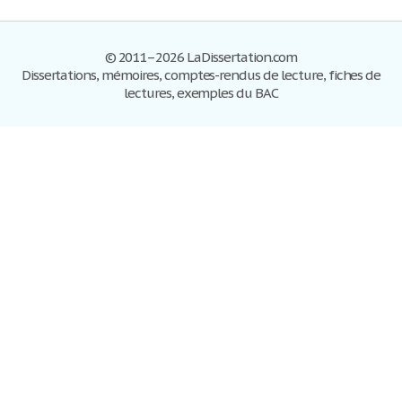
© 2011–2026 LaDissertation.com
Dissertations, mémoires, comptes-rendus de lecture, fiches de
lectures, exemples du BAC
Dissertations
S'inscrire
Se connecter
Foire aux questions
Contactez-nous
Plan du site
Politique de confidentialité
Conditions d'utilisation