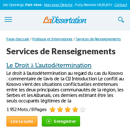
Job Openings:
Part-time
-
Non-exec Director
- Fully Remote UK/EU/CH -
Contact
Dissertations
Page d'accueil
/
Politique et International
/
Services de Renseignements
Services de Renseignements
S'inscrire
Se connecter
Le Droit à L'autodétermination
Le droit à l’autodétermination au regard du cas du Kosovo
Contactez-nous
: commentaire de l’avis de la CIJ Introduction Le conflit au
Kosovo vient des situations conflictuelles entretenues
entre les deux principales communautés de la région, les
Serbes et les Albanais, ces derniers estimant être les
seuls occupants légitimes de la
1 952 Mots / 8 Pages
Lire la suite
Enregistrer