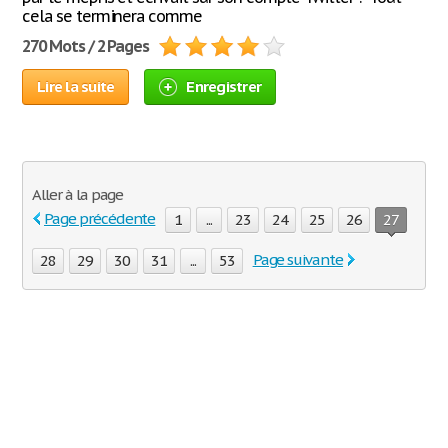
cela se terminera comme
270 Mots / 2 Pages
Lire la suite
Enregistrer
Aller à la page
Page précédente
1
...
23
24
25
26
27
Page suivante
28
29
30
31
...
53