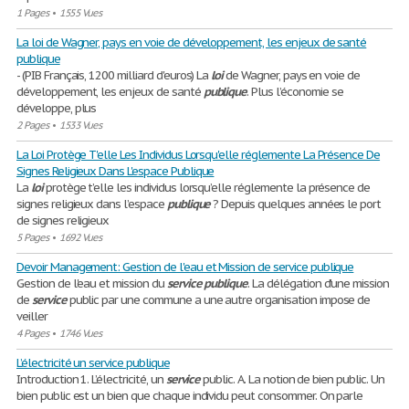
1 Pages
•
1555 Vues
La loi de Wagner, pays en voie de développement, les enjeux de santé
publique
- (PIB Français, 1200 milliard d'euros) La
loi
de Wagner, pays en voie de
développement, les enjeux de santé
publique
. Plus l’économie se
développe, plus
2 Pages
•
1533 Vues
La Loi Protège T'elle Les Individus Lorsqu'elle réglemente La Présence De
Signes Religieux Dans L'espace Publique
La
loi
protège t’elle les individus lorsqu’elle réglemente la présence de
signes religieux dans l’espace
publique
? Depuis quelques années le port
de signes religieux
5 Pages
•
1692 Vues
Devoir Management: Gestion de l'eau et Mission de service publique
Gestion de l'eau et mission du
service
publique
. La délégation d'une mission
de
service
public par une commune a une autre organisation impose de
veiller
4 Pages
•
1746 Vues
L’électricité un service publique
Introduction 1. L’électricité, un
service
public. A. La notion de bien public. Un
bien public est un bien que chaque individu peut consommer. On parle