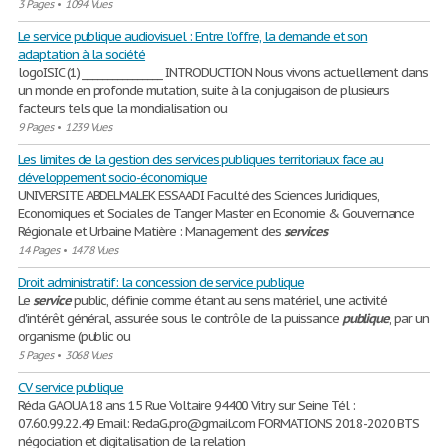
3 Pages
•
1094 Vues
Le service publique audiovisuel : Entre l’offre, la demande et son
adaptation à la société
logoISIC (1) ________________ INTRODUCTION Nous vivons actuellement dans
un monde en profonde mutation, suite à la conjugaison de plusieurs
facteurs tels que la mondialisation ou
9 Pages
•
1239 Vues
Les limites de la gestion des services publiques territoriaux face au
développement socio-économique
UNIVERSITE ABDELMALEK ESSAADI Faculté des Sciences Juridiques,
Economiques et Sociales de Tanger Master en Economie & Gouvernance
Régionale et Urbaine Matière : Management des
services
14 Pages
•
1478 Vues
Droit administratif: la concession de service publique
Le
service
public, définie comme étant au sens matériel, une activité
d'intérêt général, assurée sous le contrôle de la puissance
publique
, par un
organisme (public ou
5 Pages
•
3068 Vues
CV service publique
Réda GAOUA 18 ans 15 Rue Voltaire 94400 Vitry sur Seine Tél :
07.60.99.22.49 Email: RedaG.pro@gmail.com FORMATIONS 2018-2020 BTS
négociation et digitalisation de la relation