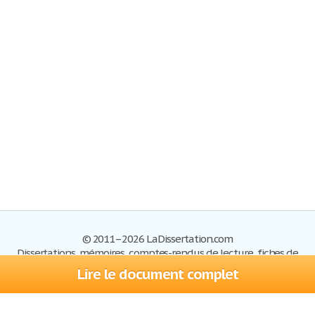
© 2011–2026 LaDissertation.com
Dissertations, mémoires, comptes-rendus de lecture, fiches de
lectures, exemples du BAC
Lire le document complet
Dissertations