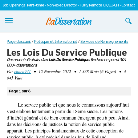
Job Openings:
Part-time
-
Non-exec Director
- Fully Remote UK/EU/CH -
Contact
Dissertations
Page d'accueil
/
Politique et International
/
Services de Renseignements
Les Lois Du Service Publique
S'inscrire
Documents Gratuits
: Les Lois Du Service Publique.
Recherche parmi 304
000+ dissertations
Se connecter
Par
choco971
• 12 Novembre 2012 • 1 338 Mots (6 Pages) • 4
945 Vues
Contactez-nous
Page 1 sur 6
Le service public tel que nous le connaissons aujourd’hui
s’est élaboré lentement à partir du 18eme siècle. Les notions
d’intérêt général et de bien commun émergent peu à peu. Ainsi,
dans les décisions de justices la notion de service public
apparaît. Les principes fondamentaux de cette conception de
service public, à été précisé dans les lois de Rolland.