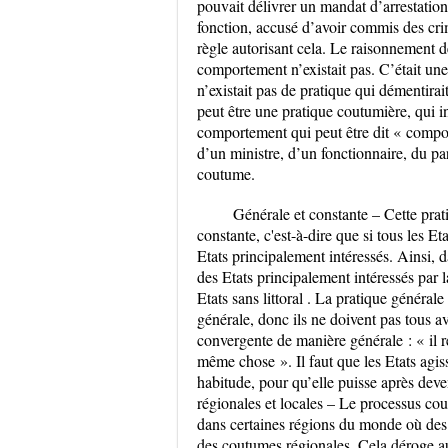
pouvait délivrer un mandat d’arrestation 
fonction, accusé d’avoir commis des crim
règle autorisant cela. Le raisonnement de
comportement n’existait pas. C’était une
n’existait pas de pratique qui démentira
peut être une pratique coutumière, qui in
comportement qui peut être dit « comport
d’un ministre, d’un fonctionnaire, du p
coutume.
Générale et constante – Cette prat
constante, c'est-à-dire que si tous les Et
Etats principalement intéressés. Ainsi, d
des Etats principalement intéressés par l
Etats sans littoral . La pratique générale 
générale, donc ils ne doivent pas tous av
convergente de manière générale : « il r
même chose ». Il faut que les Etats agis
habitude, pour qu’elle puisse après dev
régionales et locales – Le processus cout
dans certaines régions du monde où des 
des coutumes régionales. Cela déroge au