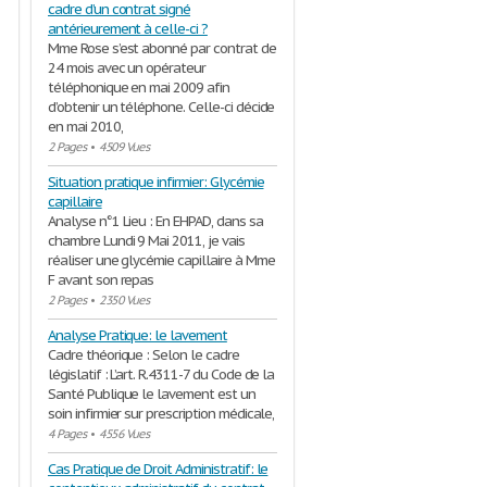
cadre d’un contrat signé
antérieurement à celle-ci ?
Mme Rose s’est abonné par contrat de
24 mois avec un opérateur
téléphonique en mai 2009 afin
d’obtenir un téléphone. Celle-ci décide
en mai 2010,
2 Pages
•
4509 Vues
Situation pratique infirmier: Glycémie
capillaire
Analyse n°1 Lieu : En EHPAD, dans sa
chambre Lundi 9 Mai 2011, je vais
réaliser une glycémie capillaire à Mme
F avant son repas
2 Pages
•
2350 Vues
Analyse Pratique: le lavement
Cadre théorique : Selon le cadre
législatif : L’art. R.4311-7 du Code de la
Santé Publique le lavement est un
soin infirmier sur prescription médicale,
4 Pages
•
4556 Vues
Cas Pratique de Droit Administratif: le