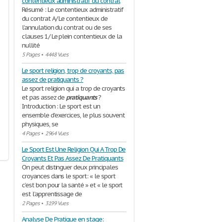
contentieux administratif du contrat
Résumé : Le contentieux administratif
du contrat A/ Le contentieux de
l’annulation du contrat ou de ses
clauses 1/ Le plein contentieux de la
nullité
5 Pages
•
4448 Vues
Le sport religion, trop de croyants, pas
assez de pratiquants ?
Le sport religion qui a trop de croyants
et pas assez de
pratiquants
?
Introduction : Le sport est un
ensemble d'exercices, le plus souvent
physiques, se
4 Pages
•
2964 Vues
Le Sport Est Une Religion Qui A Trop De
Croyants Et Pas Assez De Pratiquants
On peut distinguer deux principales
croyances dans le sport: « le sport
c’est bon pour la santé » et « le sport
est l’apprentissage de
2 Pages
•
3199 Vues
Analyse De Pratique en stage: