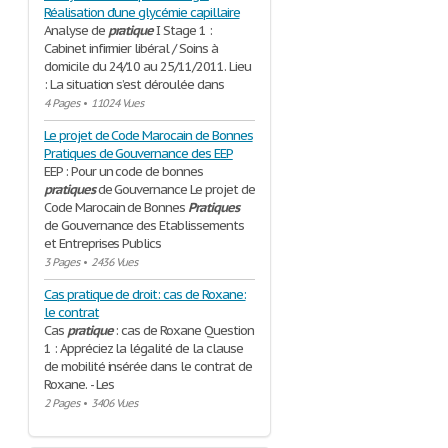
Réalisation d’une glycémie capillaire
Analyse de
pratique
I Stage 1 :
Cabinet infirmier libéral / Soins à
domicile du 24/10 au 25/11/2011. Lieu
: La situation s’est déroulée dans
4 Pages
•
11024 Vues
Le projet de Code Marocain de Bonnes
Pratiques de Gouvernance des EEP
EEP : Pour un code de bonnes
pratiques
de Gouvernance Le projet de
Code Marocain de Bonnes
Pratiques
de Gouvernance des Etablissements
et Entreprises Publics
3 Pages
•
2436 Vues
Cas pratique de droit: cas de Roxane:
le contrat
Cas
pratique
: cas de Roxane Question
1 : Appréciez la légalité de la clause
de mobilité insérée dans le contrat de
Roxane. - Les
2 Pages
•
3406 Vues