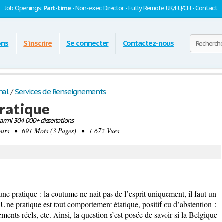
Job Openings:
Part-time
-
Non-exec Director
- Fully Remote UK/EU/CH -
Contact
ons
S'inscrire
Se connecter
Contactez-nous
nal
/
Services de Renseignements
pratique
rmi 304 000+ dissertations
rs • 691 Mots (3 Pages) • 1 672 Vues
une pratique : la coutume ne nait pas de l’esprit uniquement, il faut un
ne pratique est tout comportement étatique, positif ou d’abstention :
ments réels, etc. Ainsi, la question s’est posée de savoir si la Belgique