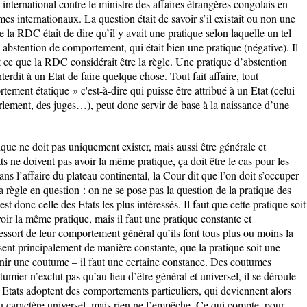
international contre le ministre des affaires étrangères congolais en
es internationaux. La question était de savoir s’il existait ou non une
 la RDC était de dire qu’il y avait une pratique selon laquelle un tel
 abstention de comportement, qui était bien une pratique (négative). Il
it ce que la RDC considérait être la règle. Une pratique d’abstention
terdit à un Etat de faire quelque chose. Tout fait affaire, tout
ement étatique » c'est-à-dire qui puisse être attribué à un Etat (celui
arlement, des juges…), peut donc servir de base à la naissance d’une
ique ne doit pas uniquement exister, mais aussi être générale et
ats ne doivent pas avoir la même pratique, ça doit être le cas pour les
ans l’affaire du plateau continental, la Cour dit que l’on doit s’occuper
a règle en question : on ne se pose pas la question de la pratique des
est donc celle des Etats les plus intéressés. Il faut que cette pratique soit
oir la même pratique, mais il faut une pratique constante et
essort de leur comportement général qu’ils font tous plus ou moins la
sent principalement de manière constante, que la pratique soit une
enir une coutume – il faut une certaine constance. Des coutumes
umier n’exclut pas qu’au lieu d’être général et universel, il se déroule
Etats adoptent des comportements particuliers, qui deviennent alors
 caractère universel, mais rien ne l’empêche. Ce qui compte, pour