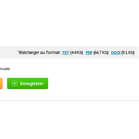
txt
pdf
docx
Télécharger au format
(4.4 Kb)
(66.7 Kb)
(9.1 Kb)
on.com
Enregistrer