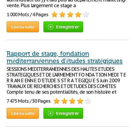
vente. Plus largement ce stage a
1 000 Mots / 4 Pages
Lire la suite
Enregistrer
Rapport de stage, fondation
méditerranéennes d'études stratégiques
SESSIONS MEDITERRANEENNES DES HAUTES ETUDES
STRATEGIQUES ET DE L’ARMEMENT FO NDA T ION MEDI T E
R R AN E ENN E D ’ETUDE S ST R A T EGIQU E S Juin 2009
TRAVAUX DE RECHERCHES ET D’ETUDES DES COMITES
Compte tenu de ses potentialités, de son histoire et
7 475 Mots / 30 Pages
Lire la suite
Enregistrer