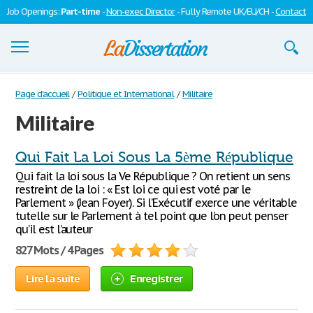
Job Openings:
Part-time
-
Non-exec Director
- Fully Remote UK/EU/CH -
Contact
Dissertations
Page d'accueil
/
Politique et International
/
Militaire
Militaire
S'inscrire
Se connecter
Qui Fait La Loi Sous La 5ème République
Qui fait la loi sous la Ve République ? On retient un sens
Contactez-nous
restreint de la loi : « Est loi ce qui est voté par le
Parlement » (Jean Foyer). Si l’Exécutif exerce une véritable
tutelle sur le Parlement à tel point que l’on peut penser
qu’il est l’auteur
827 Mots / 4 Pages
Lire la suite
Enregistrer