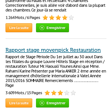
plateforme du Palais et recueillant 4 Chambres
Correctionnelles, je suis allée voir d'abord dans la plupart
des chambres. Ce jour-là se rendait
1 264 Mots / 6 Pages
Lire la suite
Enregistrer
Rapport stage movenpick Restauration
Rapport de Stage Période Du 1er juillet au 30 aout Dans
les filiales du groupe Louvre Hôtels Stage en réception /
restauration Tuteur Mr. Haouali Younes Ainsi que Mme.
Rahami Karine Présenter par Maria ANKER 2 ème année en
management d’hôtellerie internationale à Vatel Année
2015/2016 SOMMAIRE Remerciements ………………………
Page
3 609 Mots / 15 Pages
Lire la suite
Enregistrer