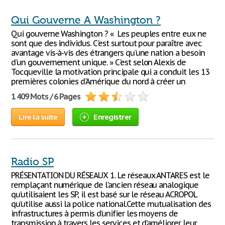
Qui Gouverne A Washington ?
Qui gouverne Washington ? « Les peuples entre eux ne
sont que des individus. C'est surtout pour paraître avec
avantage vis-à-vis des étrangers qu'une nation a besoin
d'un gouvernement unique. » C'est selon Alexis de
Tocqueville la motivation principale qui a conduit les 13
premières colonies d'Amérique du nord à créer un
1 409 Mots / 6 Pages
Lire la suite
Enregistrer
Radio SP
PRÉSENTATION DU RÉSEAUX 1. Le réseaux ANTARES est le
remplaçant numérique de l’ancien réseau analogique
qu’utilisaient les SP, il est basé sur le réseau ACROPOL
qu’utilise aussi la police national.Cette mutualisation des
infrastructures à permis d’unifier les moyens de
transmission à travers les services et d’améliorer leur