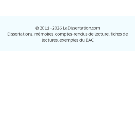
© 2011–2026 LaDissertation.com
Dissertations, mémoires, comptes-rendus de lecture, fiches de
lectures, exemples du BAC
Dissertations
S'inscrire
Se connecter
Foire aux questions
Contactez-nous
Plan du site
Politique de confidentialité
Conditions d'utilisation