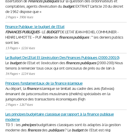
issertation de
Finances
publiques
sur la question des ordonnateurs et
comptables, agents d'exécution du
budget
. EXTRAIT L'article 20 du décret
de 1962 dispose que «
2 Pages
•
3906 Vues
Finance Publique: le budget de l'Etat
FINANCES
PUBLIQUES
- LE
BUDGET
DE L'ETAT JEAN-MICHEL COMMUNIER -
HENRI LAMOTTE – PUF
Notion
de
finances
publiques
: * les deniers publics
sont les
13 Pages
•
1226 Vues
Le Budget De L'Etat Et L'exécution Des Finances Publiques (2000-20010)
Le
budget
de l’Etat et l’exécution des
finances
publiques
(2000-200) Nous
tenons à remercier tous ceux qui ont concourus de prés ou de loin à
34 Pages
•
1224 Vues
Principes fondamentaux de la finance islamique
Au départ, la
finance
islamique se limitait au cadre des avis (fatwas)
émanant de jurisconsultes musulmans (cheikhs) spécialisés en la
jurisprudence des transactions économiques (Fiqh
2 Pages
•
1267 Vues
Les principes budgétaire classique par rapport à la finance publique
moderne
TD 3 : les
principes
budgétaires classiques sont ils adaptes à la gestion
moderne des
finances
des
publiques
? Le
budget
de l'Etat est régi