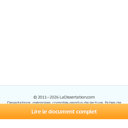
© 2011–2026 LaDissertation.com
Dissertations, mémoires, comptes-rendus de lecture, fiches de
lectures, exemples du BAC
Lire le document complet
Dissertations