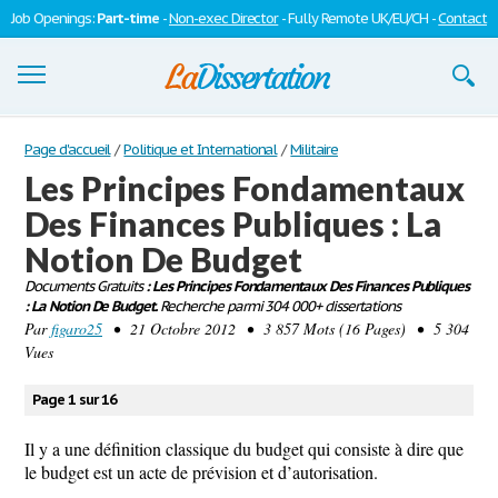
Job Openings:
Part-time
-
Non-exec Director
- Fully Remote UK/EU/CH -
Contact
Dissertations
Page d'accueil
/
Politique et International
/
Militaire
Les Principes Fondamentaux
S'inscrire
Des Finances Publiques : La
Se connecter
Notion De Budget
Contactez-nous
Documents Gratuits
: Les Principes Fondamentaux Des Finances Publiques
: La Notion De Budget.
Recherche parmi 304 000+ dissertations
Par
figaro25
• 21 Octobre 2012 • 3 857 Mots (16 Pages) • 5 304
Vues
Page 1 sur 16
Il y a une définition classique du budget qui consiste à dire que
le budget est un acte de prévision et d’autorisation.