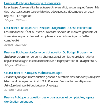
Finances Publiques: le principe d'universalité
Le
principe
d’universalité Le
principe
d’universalité, selon lequel l’ensemble
des recettes couvre l’ensemble des dépenses, se décompose en deux
règles : – La règle de
1 Pages
•
1981 Vues
Les Finance Publique Entre Principes Budgétaires Et Crise économique
Les
finances
de l'État au Maroc La réalité sociale de manière générale et
financière en particulier est complexe, et ceci à tous égards. Cette
complexité
2 Pages
•
2125 Vues
Finances Publiques Au Cameroun, L'innovation Du Budget Programme
Budget
programme : ce qui va changer. Lundi dernier, le président de la
République a signé la circulaire relative à la préparation du
budget
2012.
3 Pages
•
4018 Vues
Cours Finances Publiques: maîtrise du budget
Finances
publiques
Introduction générale a l’étude des
finances
publiques
:
Maitrise du
budget
de l’état. LOLF.
Principe
d’annualité des dépenses.
Principe
de sincérité budgétaire. Une règle
39 Pages
•
2968 Vues
Finance Publique la question des ordonnateurs et comptables, agents
d'exécution du budget