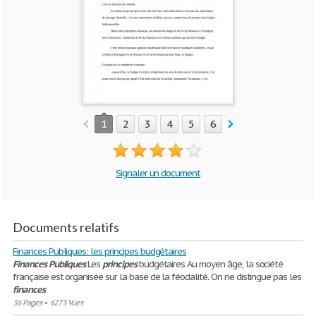
1
2
3
4
5
6
7
8
9
10
Signaler un document
Documents relatifs
Finances Publiques: les principes budgétaires
Finances
Publiques
Les
principes
budgétaires Au moyen âge, la société
française est organisée sur la base de la féodalité. On ne distingue pas les
finances
36 Pages
•
6273 Vues