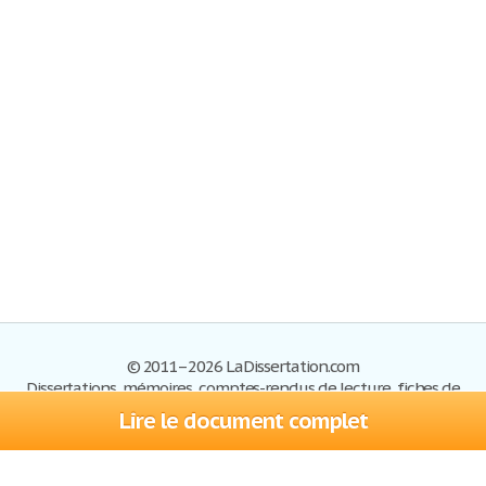
© 2011–2026 LaDissertation.com
Dissertations, mémoires, comptes-rendus de lecture, fiches de
lectures, exemples du BAC
Lire le document complet
Dissertations