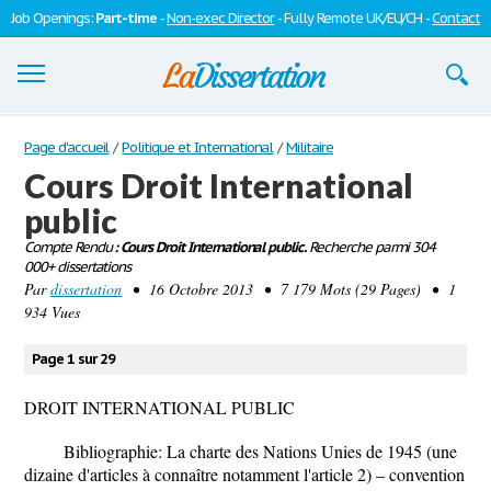
Job Openings:
Part-time
-
Non-exec Director
- Fully Remote UK/EU/CH -
Contact
Dissertations
Page d'accueil
/
Politique et International
/
Militaire
Cours Droit International
S'inscrire
public
Se connecter
Compte Rendu
: Cours Droit International public.
Recherche parmi 304
000+ dissertations
Contactez-nous
Par
dissertation
• 16 Octobre 2013 • 7 179 Mots (29 Pages) • 1
934 Vues
Page 1 sur 29
DROIT INTERNATIONAL PUBLIC
Bibliographie: La charte des Nations Unies de 1945 (une
dizaine d'articles à connaître notamment l'article 2) – convention