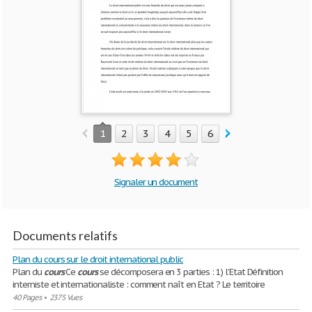
1
2
3
4
5
6
7
8
9
10
Signaler un document
Documents relatifs
Plan du cours sur le droit international public
Plan du
cours
Ce
cours
se décomposera en 3 parties : 1) l’Etat Définition
interniste et internationaliste : comment naît en Etat ? Le territoire
40 Pages
•
2375 Vues