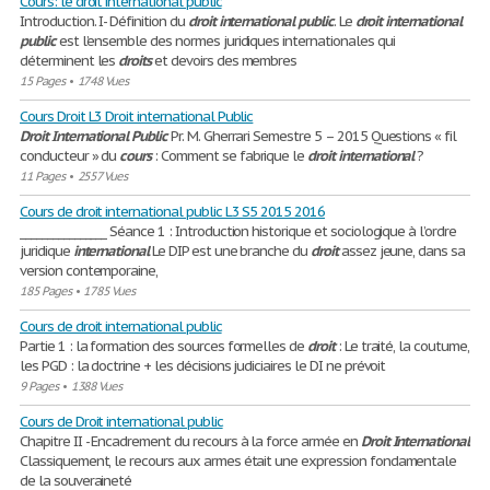
Cours: le droit international public
Introduction. I- Définition du
droit
international
public
. Le
droit
international
public
est l’ensemble des normes juridiques internationales qui
déterminent les
droits
et devoirs des membres
15 Pages
•
1748 Vues
Cours Droit L3 Droit international Public
Droit
International
Public
Pr. M. Gherrari Semestre 5 – 2015 Questions « fil
conducteur » du
cours
: Comment se fabrique le
droit
international
?
11 Pages
•
2557 Vues
Cours de droit international public L3 S5 2015 2016
________________ Séance 1 : Introduction historique et sociologique à l’ordre
juridique
international
Le DIP est une branche du
droit
assez jeune, dans sa
version contemporaine,
185 Pages
•
1785 Vues
Cours de droit international public
Partie 1 : la formation des sources formelles de
droit
: Le traité, la coutume,
les PGD : la doctrine + les décisions judiciaires le DI ne prévoit
9 Pages
•
1388 Vues
Cours de Droit international public
Chapitre II - Encadrement du recours à la force armée en
Droit
International
Classiquement, le recours aux armes était une expression fondamentale
de la souveraineté