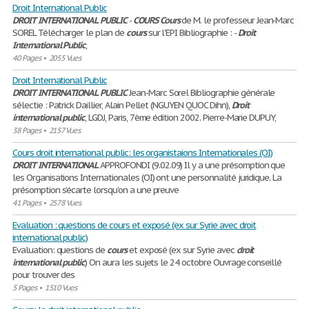
Droit International Public
DROIT
INTERNATIONAL
PUBLIC
-
COURS
Cours
de M. le professeur Jean-Marc
SOREL Télécharger le plan de
cours
sur l'EPI Bibliographie : -
Droit
International
Public
,
40 Pages
•
2055 Vues
Droit International Public
DROIT
INTERNATIONAL
PUBLIC
Jean-Marc Sorel Bibliographie générale
sélectie : Patrick Daillier, Alain Pellet (NGUYEN QUOC Dihn),
Droit
international
public
, LGDJ, Paris, 7ème édition 2002. Pierre-Marie DUPUY,
38 Pages
•
2157 Vues
Cours droit international public: les organistaions Internationales (OI)
DROIT
INTERNATIONAL
APPROFONDI (9.02.09) Il y a une présomption que
les Organisations Internationales (OI) ont une personnalité juridique. La
présomption s’écarte lorsqu’on a une preuve
41 Pages
•
2578 Vues
Evaluation : questions de cours et exposé (ex sur Syrie avec droit
international public)
Evaluation: questions de
cours
et exposé (ex sur Syrie avec
droit
international
public
) On aura les sujets le 24 octobre Ouvrage conseillé
pour trouver des
5 Pages
•
1510 Vues