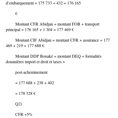
d’embarquement = 175 733 + 432 = 176 165
€
Montant CFR Abidjan = montant FOB + transport
principal = 176 165 + 1 304 = 177 469 €
Montant CIF Abidjan = montant CFR + assurance = 177
469 + 219 = 177 688 €
Montant DDP Bouaké = montant DEQ + formalités
douanières import et droit et taxes +
post-acheminement
= 177 688 + 238 + 402
= 178 328 €
Q2)
CFR +5%