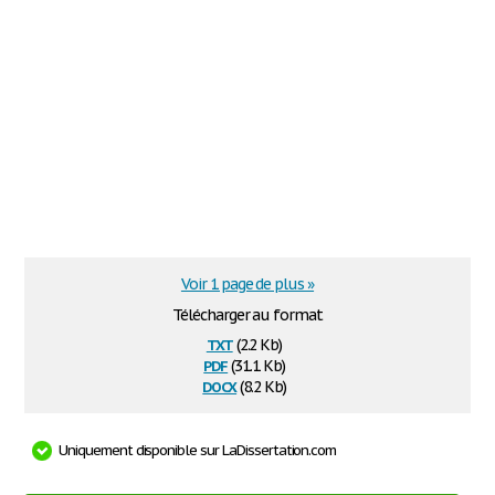
Voir 1 page de plus »
Télécharger au format
txt
(2.2 Kb)
pdf
(31.1 Kb)
docx
(8.2 Kb)
Uniquement disponible sur LaDissertation.com