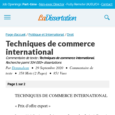
Job Openings:
Part-time
-
Non-exec Director
- Fully Remote UK/EU/CH -
Contact
Dissertations
Page d'accueil
/
Politique et International
/
Droit
Techniques de commerce
S'inscrire
international
Se connecter
Commentaire de texte
: Techniques de commerce international.
Recherche parmi 304 000+ dissertations
Contactez-nous
Par
Demmahom
• 29 Septembre 2020 • Commentaire de
texte • 358 Mots (2 Pages) • 851 Vues
Page 1 sur 2
TECHNIQUES DE COMMERCE INTERNATIONAL
« Prix d’offre export »