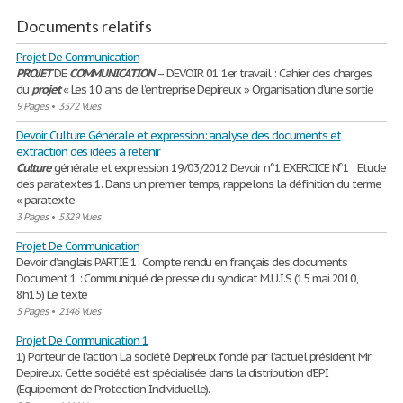
Documents relatifs
Projet De Communication
PROJET
DE
COMMUNICATION
– DEVOIR 01 1er travail : Cahier des charges
du
projet
« Les 10 ans de l’entreprise Depireux » Organisation d’une sortie
9 Pages
•
3572 Vues
Devoir Culture Générale et expression: analyse des documents et
extraction des idées à retenir
Culture
générale et expression 19/03/2012 Devoir n°1 EXERCICE N°1 : Etude
des paratextes 1. Dans un premier temps, rappelons la définition du terme
« paratexte
3 Pages
•
5329 Vues
Projet De Communication
Devoir d’anglais PARTIE 1: Compte rendu en français des documents
Document 1 : Communiqué de presse du syndicat M.U.I.S (15 mai 2010,
8h15) Le texte
5 Pages
•
2146 Vues
Projet De Communication 1
1) Porteur de l’action La société Depireux fondé par l’actuel président Mr
Depireux. Cette société est spécialisée dans la distribution d’EPI
(Equipement de Protection Individuelle).