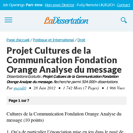
Job Openings:
Part-time
-
Non-exec Director
- Fully Remote UK/EU/CH -
Contact
Dissertations
Page d'accueil
/
Politique et International
/
Droit
Projet Cultures de la
S'inscrire
Communication Fondation
Se connecter
Orange Analyse du message
Contactez-nous
Dissertations Gratuits
: Projet Cultures de la Communication Fondation
Orange Analyse du message.
Recherche parmi 304 000+ dissertations
Par
maruk0
• 28 Juin 2012 • 1 742 Mots (7 Pages) • 1 966 Vues
Page 1 sur 7
Cultures de la Communication Fondation Orange Analyse du
message (10 points)
1. Qu’a de particulier l’énonciation mise en jeu dans le pavé de