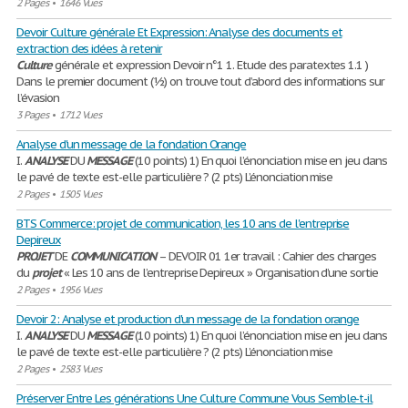
2 Pages
•
1646 Vues
Devoir Culture générale Et Expression: Analyse des documents et
extraction des idées à retenir
Culture
générale et expression Devoir n°1 1. Etude des paratextes 1.1 )
Dans le premier document (½) on trouve tout d’abord des informations sur
l’évasion
3 Pages
•
1712 Vues
Analyse d'un message de la fondation Orange
I.
ANALYSE
DU
MESSAGE
(10 points) 1) En quoi l’énonciation mise en jeu dans
le pavé de texte est-elle particulière ? (2 pts) L’énonciation mise
2 Pages
•
1505 Vues
BTS Commerce: projet de communication, les 10 ans de l'entreprise
Depireux
PROJET
DE
COMMUNICATION
– DEVOIR 01 1er travail : Cahier des charges
du
projet
« Les 10 ans de l’entreprise Depireux » Organisation d’une sortie
2 Pages
•
1956 Vues
Devoir 2: Analyse et production d'un message de la fondation orange
I.
ANALYSE
DU
MESSAGE
(10 points) 1) En quoi l’énonciation mise en jeu dans
le pavé de texte est-elle particulière ? (2 pts) L’énonciation mise
2 Pages
•
2583 Vues
Préserver Entre Les générations Une Culture Commune Vous Semble-t-il