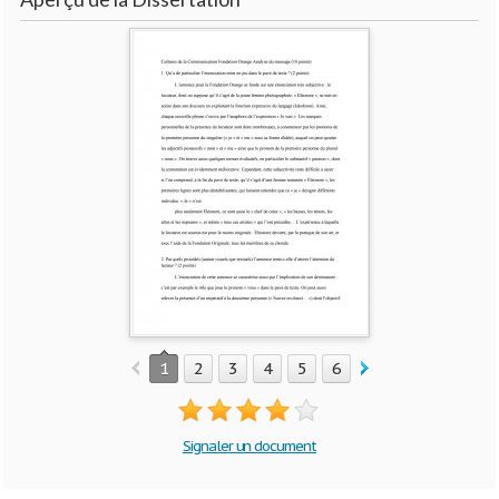
1
2
3
4
5
6
Signaler un document