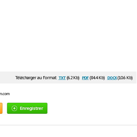
txt
pdf
docx
Télécharger au format
(6.2 Kb)
(84.4 Kb)
(10.6 Kb)
on.com
Enregistrer