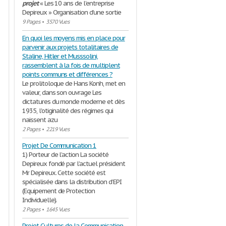
projet
« Les 10 ans de l’entreprise
Depireux » Organisation d’une sortie
9 Pages
•
3570 Vues
En quoi les moyens mis en place pour
parvenir aux projets totalitaires de
Staline, Hitler et Musssolini,
rassemblent à la fois de multiplent
points communs et différences ?
Le prolitoloque de Hans Konh, met en
valeur, dans son ouvrage Les
dictatures du monde moderne et dès
1935, l'otiginalité des régimes qui
naissent azu
2 Pages
•
2219 Vues
Projet De Communication 1
1) Porteur de l’action La société
Depireux fondé par l’actuel président
Mr Depireux. Cette société est
spécialisée dans la distribution d’EPI
(Equipement de Protection
Individuelle).
2 Pages
•
1645 Vues
Projet Cultures de la Communication