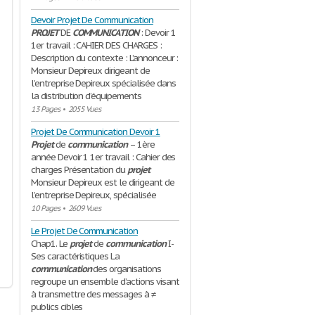
Devoir Projet De Communication
PROJET
DE
COMMUNICATION
: Devoir 1
1er travail : CAHIER DES CHARGES :
Description du contexte : L’annonceur :
Monsieur Depireux dirigeant de
l’entreprise Depireux spécialisée dans
la distribution d’équipements
13 Pages
•
2055 Vues
Projet De Communication Devoir 1
Projet
de
communication
– 1ère
année Devoir 1 1er travail : Cahier des
charges Présentation du
projet
Monsieur Depireux est le dirigeant de
l’entreprise Depireux, spécialisée
10 Pages
•
2609 Vues
Le Projet De Communication
Chap1. Le
projet
de
communication
I-
Ses caractéristiques La
communication
des organisations
regroupe un ensemble d’actions visant
à transmettre des messages à ≠
publics cibles