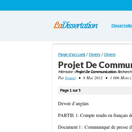
Dissertati
Page d'accueil
/
Divers
/
Divers
Projet De Commu
Mémoire
: Projet De Communication.
Recherche
Par
brunet
• 8 Mai 2012 • 1 006 Mots (5
Page 1 sur 5
Devoir d’anglais
PARTIE 1: Compte rendu en français d
Document 1 : Communiqué de presse du