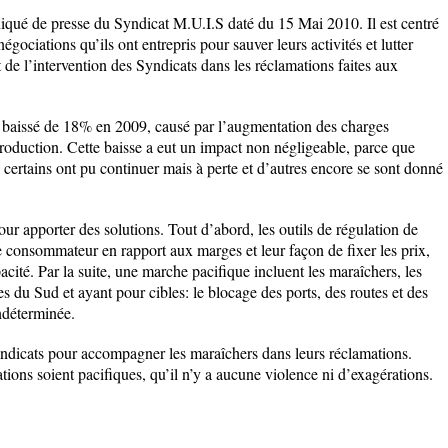
iqué de presse du Syndicat M.U.I.S daté du 15 Mai 2010. Il est centré
égociations qu’ils ont entrepris pour sauver leurs activités et lutter
nt de l’intervention des Syndicats dans les réclamations faites aux
 baissé de 18% en 2009, causé par l’augmentation des charges
 production. Cette baisse a eut un impact non négligeable, parce que
 certains ont pu continuer mais à perte et d’autres encore se sont donné
ur apporter des solutions. Tout d’abord, les outils de régulation de
 consommateur en rapport aux marges et leur façon de fixer les prix,
cité. Par la suite, une marche pacifique incluent les maraîchers, les
es du Sud et ayant pour cibles: le blocage des ports, des routes et des
ndéterminée.
syndicats pour accompagner les maraîchers dans leurs réclamations.
tions soient pacifiques, qu’il n’y a aucune violence ni d’exagérations.