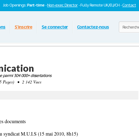
Job Openings:
Part-time
-
Non-exec Director
- Fully Remote UK/EU/CH -
Contact
ons
S'inscrire
Se connecter
Contactez-nous
nication
 parmi 304 000+ dissertations
 Pages) • 2 142 Vues
es documents
 syndicat M.U.I.S (15 mai 2010, 8h15)