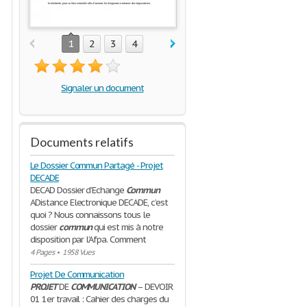
1
2
3
4
Signaler un document
Documents relatifs
Le Dossier Commun Partagé - Projet
DECADE
DECAD Dossier d’Echange
Commun
ADistance Electronique DECADE, c’est
quoi ? Nous connaissons tous le
dossier
commun
qui est mis à notre
disposition par l’Afpa. Comment
4 Pages
•
1958 Vues
Projet De Communication
PROJET
DE
COMMUNICATION
– DEVOIR
01 1er travail : Cahier des charges du