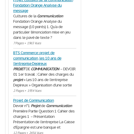
Fondation Orange Analyse du
message
Cultures de la
Communication
Fondation Orange Analyse du
message (10 points) 1. Qu’a de
particulier l’énonciation mise en jeu
dans le pavé de texte ?
7 Pages
•
1965 Vues
BTS Commerce: projet de
communication, les 10 ans de
l'entreprise Depireux
PROJET
DE
COMMUNICATION
– DEVOIR
01 1er travail : Cahier des charges du
projet
« Les 10 ans de l’entreprise
Depireux » Organisation d’une sortie
2 Pages
•
1954 Vues
Projet de Communication
Devoir n°1
Projet
de
Communication
Première Partie Question 1 Cahier des
charges 1 – Présentation
Présentation de l'entreprise La Caisse
d'Epargne est une banque et
12 Pages
•
2456 Vues