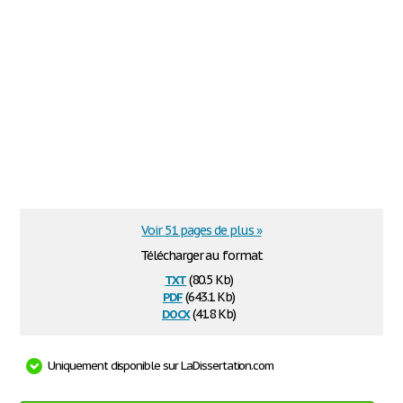
Voir 51 pages de plus »
Télécharger au format
txt
(80.5 Kb)
pdf
(643.1 Kb)
docx
(41.8 Kb)
Uniquement disponible sur LaDissertation.com