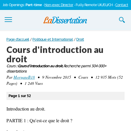
Job Openings:
Part-time
-
Non-exec Director
- Fully Remote UK/EU/CH -
Contact
Dissertations
Page d'accueil
/
Politique et International
/
Droit
Cours d'introduction au
S'inscrire
droit
Se connecter
Cours
: Cours d'introduction au droit.
Recherche parmi 304 000+
dissertations
Contactez-nous
Par
MorganeB18
• 9 Novembre 2015 • Cours • 12 935 Mots (52
Pages) • 1 248 Vues
Page 1 sur 52
Introduction au droit.
PARTIE 1 : Qu’est-ce que le droit ?