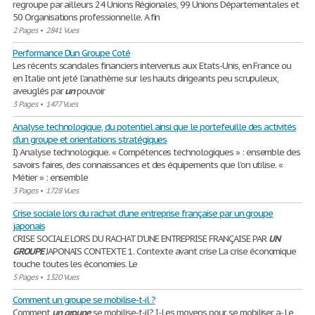
regroupe par ailleurs 24 Unions Régionales, 99 Unions Départementales et
50 Organisations professionnelle. A fin
2 Pages
•
2841 Vues
Performance D'un Groupe Coté
Les récents scandales financiers intervenus aux Etats-Unis, en France ou
en Italie ont jeté l’anathème sur les hauts dirigeants peu scrupuleux,
aveuglés par
un
pouvoir
3 Pages
•
1477 Vues
Analyse technologique, du potentiel ainsi que le portefeuille des activités
d’un groupe et orientations stratégiques
I) Analyse technologique. « Compétences technologiques » : ensemble des
savoirs faires, des connaissances et des équipements que l’on utilise. «
Métier » : ensemble
3 Pages
•
1728 Vues
Crise sociale lors du rachat d'une entreprise française par un groupe
japonais
CRISE SOCIALE LORS DU RACHAT D’UNE ENTREPRISE FRANÇAISE PAR
UN
GROUPE
JAPONAIS CONTEXTE 1. Contexte avant crise La crise économique
touche toutes les économies. Le
5 Pages
•
1320 Vues
Comment un groupe se mobilise-t-il ?
Comment
un
groupe
se mobilise-t-il? I- Les moyens pour se mobiliser a- Le