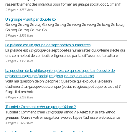
rassemblement des individus pour former
un
groupe
social doc 1 : manif
2 Pages
•
1737 Vues
Un groupe vivant par double ko
Go .svg Go .svg Go .svg Go .svg Go .svg Go w.svg Go w.svg Go b.svg Go b.svg
Go .svg Go .svg Go .svg Go
3 Pages
•
1326 Vues
La pléiade est un groupe de sept poètes humanistes
La pléiade est
un
groupe
de sept poètes humanistes du XVIéme siècle qui
ont comme but de combattre l’ignorance par la diffusion de la culture
2 Pages
•
1336 Vues
La question de la philosophie: qu'est-ce qui explique la nécessité de
rejoindre un groupe (social, religieux, politique ou autre)
Voilà ma question de philosophie : Qu’est-ce qui explique le besoin
d’adhérer à
un
groupe
quelconque (social, religieux, politique ou autre) ?
S’agit-il d’
un
choix
4 Pages
•
2138 Vues
Tutoriel : Comment créer un groupe Yahoo ?
Tutoriel : Comment créer
un
groupe
Yahoo ? I- Allez sur le site Yahoo
groupes
: Ouvrez votre navigateur web et tapez l’adresse web suivante
4 Pages
•
2030 Vues