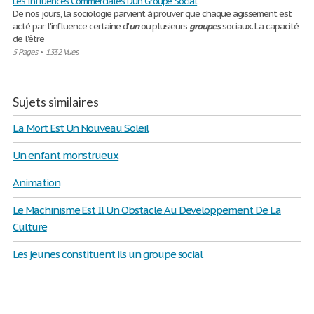
Les Influences Commerciales D'un Groupe Social
De nos jours, la sociologie parvient à prouver que chaque agissement est
acté par l'influence certaine d'
un
ou plusieurs
groupes
sociaux. La capacité
de l'être
5 Pages
•
1332 Vues
Sujets similaires
La Mort Est Un Nouveau Soleil
Un enfant monstrueux
Animation
Le Machinisme Est Il Un Obstacle Au Developpement De La
Culture
Les jeunes constituent ils un groupe social