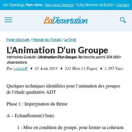
Job Openings:
Part-time
-
Non-exec Director
- Fully Remote UK/EU/CH -
Contact
Dissertations
Page d'accueil
/
Monde du Travail
/
Le Droit
L'Animation D'un Groupe
S'inscrire
Mémoires Gratuits
: L'Animation D'un Groupe.
Recherche parmi 304 000+
dissertations
Se connecter
Par
valerieR
• 21 Août 2013 • 231 Mots (1 Pages) • 1 297 Vues
Contactez-nous
Quelques techniques identifiées pour l’animation des groupes
de l’étude qualitative ADT
Phase 1 : Imprégnation du thème
A – Echauffement(15mn)
1 - Mise en condition du groupe, pour former sa cohésion