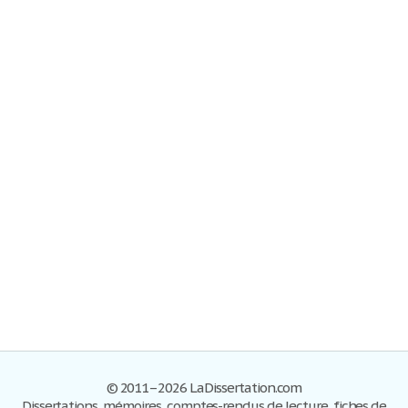
© 2011–2026 LaDissertation.com
Dissertations, mémoires, comptes-rendus de lecture, fiches de