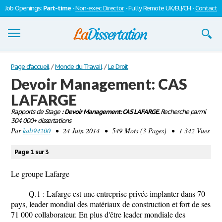
Job Openings:
Part-time
-
Non-exec Director
- Fully Remote UK/EU/CH -
Contact
Dissertations
Page d'accueil
/
Monde du Travail
/
Le Droit
Devoir Management: CAS
S'inscrire
LAFARGE
Se connecter
Rapports de Stage
: Devoir Management: CAS LAFARGE.
Recherche parmi
304 000+ dissertations
Contactez-nous
Par
kali94200
• 24 Juin 2014 • 549 Mots (3 Pages) • 1 342 Vues
Page 1 sur 3
Le groupe Lafarge
Q.1 : Lafarge est une entreprise privée implanter dans 70
pays, leader mondial des matériaux de construction et fort de ses
71 000 collaborateur. En plus d'être leader mondiale des