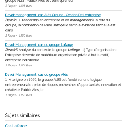
groupe ALES : Patrick Ales est l’entrepreneur
2 Pages
•
1693 Vues
Devoir management: cas Alès Groupe - Gestion De L'entreprise
Devoir
1 1. Leadership en entreprise et en
management
À la tête du
groupe, la nomination de Mme Battigello semble évidente tant elle est
dans
2 Pages
•
1330 Vues
Devoir Management: cas du groupe Lafarge
Devoir
3 Analyse du contexte Le groupe
Lafarge
: 1) Type d’organisation :
Entreprise de vente de matériaux, organisation privée à but lucratif,
entreprise industrielle.
3 Pages
•
1579 Vues
Devoir Management: cas du groupe Alès
1- A l'origine en 1969, le groupe ALES est fondé sur une logique
entrepreneuriale : prise de risques, recherches d'opportunités, innovation et
créativité. Patrick Ales, le
1 Pages
•
1168 Vues
Sujets similaires
Cas Lafarge