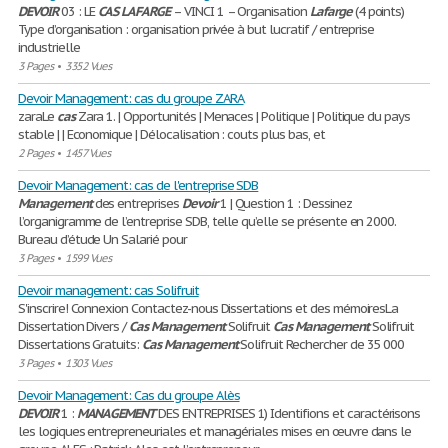
DEVOIR
03 : LE
CAS
LAFARGE
– VINCI 1 – Organisation
Lafarge
(4 points)
Type d’organisation : organisation privée à but lucratif / entreprise
industrielle
3 Pages
•
3352 Vues
Devoir Management: cas du groupe ZARA
zaraLe
cas
Zara 1. | Opportunités | Menaces | Politique | Politique du pays
stable | | Economique | Délocalisation : couts plus bas, et
2 Pages
•
1457 Vues
Devoir Management: cas de l'entreprise SDB
Management
des entreprises
Devoir
1 | Question 1 : Dessinez
l’organigramme de l’entreprise SDB, telle qu’elle se présente en 2000.
Bureau d’étude Un Salarié pour
3 Pages
•
1599 Vues
Devoir management: cas Solifruit
S'inscrire! Connexion Contactez-nous Dissertations et des mémoiresLa
Dissertation Divers /
Cas
Management
Solifruit
Cas
Management
Solifruit
Dissertations Gratuits:
Cas
Management
Solifruit Rechercher de 35 000
3 Pages
•
1303 Vues
Devoir Management: Cas du groupe Alès
DEVOIR
1 :
MANAGEMENT
DES ENTREPRISES 1) Identifions et caractérisons
les logiques entrepreneuriales et managériales mises en œuvre dans le