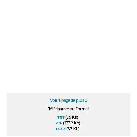
Voir 1 page de plus »
Télécharger au format
txt
(2.6 Kb)
pdf
(233.2 Kb)
docx
(8.3 Kb)