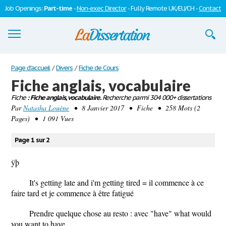
Job Openings:
Part-time
-
Non-exec Director
- Fully Remote UK/EU/CH -
Contact
Dissertations
Page d'accueil
/
Divers
/
Fiche de Cours
Fiche anglais, vocabulaire
S'inscrire
Fiche
: Fiche anglais, vocabulaire.
Recherche parmi 304 000+ dissertations
Par
Se connecter
Natasha Louène
• 8 Janvier 2017 • Fiche • 258 Mots (2
Pages) • 1 091 Vues
Contactez-nous
Page 1 sur 2
ÿþ
It's getting late and i'm getting tired = il commence à ce
faire tard et je commence à être fatigué
Prendre quelque chose au resto : avec "have" what would
you want to have