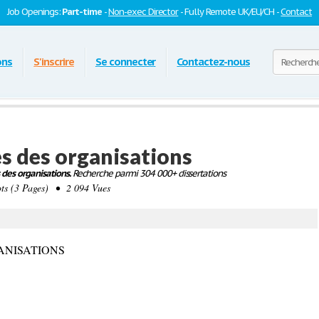
Job Openings:
Part-time
-
Non-exec Director
- Fully Remote UK/EU/CH -
Contact
ons
S'inscrire
Se connecter
Contactez-nous
s des organisations
des organisations.
Recherche parmi 304 000+ dissertations
 (3 Pages) • 2 094 Vues
ANISATIONS