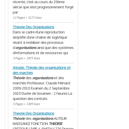
récente, c’est au cours du 20ème
siècle que s’est progressivement forgé
par
12 Pages
•
5172 Vues
Théorie Des Organisations
Dans le cadre d’une reproduction
simplifié d’une chaine de logistique
visant à mobiliser des processus
d’
organisations
ainsi que des systèmes
d’informations et de ressources qui
3 Pages
•
1875 Vues
Annale: Théorie des organisations et
des marchés
Théorie
des
organisations
et des
marchés Professeur: Claude Ménard
2009-2010 Examen du 2 Septembre
2010 Durée de l’examen : 2 heures La
question des contrats
5 Pages
•
1509 Vues
Theorie Des Organisations
Théorie
des
organisations
AUTEUR
NAISSANCE FONCTION
THEORIE
CRITIQUE LIVRE A. SMITH 1776 Division