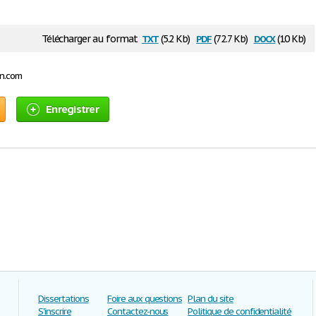
txt
pdf
docx
Télécharger au format
(5.2 Kb)
(72.7 Kb)
(10 Kb)
on.com
Enregistrer
Dissertations
Foire aux questions
Plan du site
S'inscrire
Contactez-nous
Politique de confidentialité