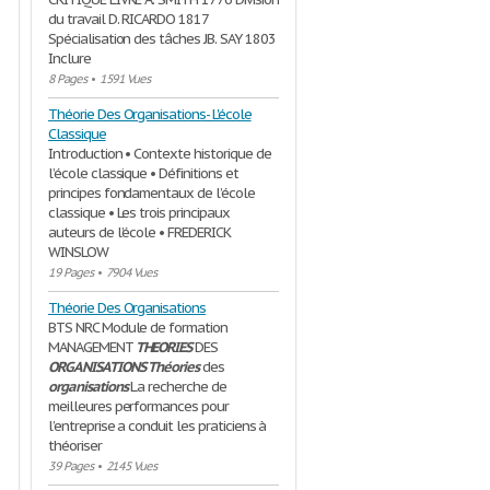
du travail D. RICARDO 1817
Spécialisation des tâches JB. SAY 1803
Inclure
8 Pages
•
1591 Vues
Théorie Des Organisations- L'école
Classique
Introduction • Contexte historique de
l’école classique • Définitions et
principes fondamentaux de l’école
classique • Les trois principaux
auteurs de l’école • FREDERICK
WINSLOW
19 Pages
•
7904 Vues
Théorie Des Organisations
BTS NRC Module de formation
MANAGEMENT
THEORIES
DES
ORGANISATIONS
Théories
des
organisations
La recherche de
meilleures performances pour
l’entreprise a conduit les praticiens à
théoriser
39 Pages
•
2145 Vues