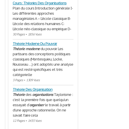
Cours: Théories Des Organisations
Plan du cours Introduction générale I-
Les différentes approches
managériales A – L’école classique B-
L’école des relations humaines C-
L’école néo-classique ou empirique D-
30 Pages
•
1856 Vues
Théorie Moderne Du Pouvoir
Théorie
moderne
du pouvoir Les
partisans des conceptions politiques
classiques (Montesquieu, Locke,
Rousseau …) ont adoptés une analyse
qui est resté spécifiques et très
catégorielle
3 Pages
•
1309 Vues
Théorie Des Organisation
Théorie
des
organisations
Taylorisme :
c’est la première fois que quelqu’un
essayait d’
organiser
le travail à partir
d’une approche rationnelle. On ne
savait faire cela
12 Pages
•
1435 Vues