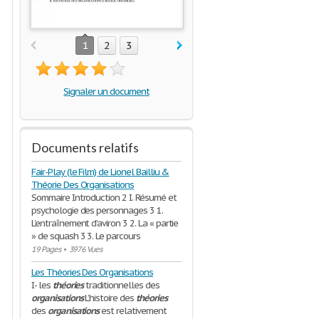
1
2
3
Signaler un document
Documents relatifs
Fair-Play (le Film) de Lionel Bailliu &
Théorie Des Organisations
Sommaire Introduction 2 I. Résumé et
psychologie des personnages 3 1.
L’entraînement d’aviron 3 2. La « partie
» de squash 3 3. Le parcours
19 Pages
•
3976 Vues
Les Théories Des Organisations
I- les
théories
traditionnelles des
organisations
L’histoire des
théories
des
organisations
est relativement