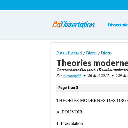
Dissertati
Page d'accueil
/
Divers
/
Divers
Theories moderne
Commentaires Composés
: Theories modernes 
Par
starmouchi
• 26 Mai 2013 • 729 Mots
Page 1 sur 3
THEORIES MODERNES DES ORG
A. POUVOIR
1. Présentation