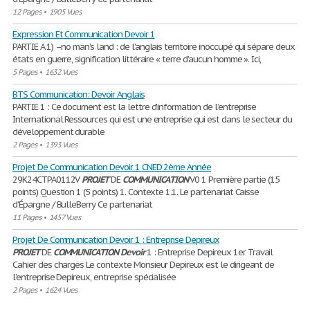
12 Pages
•
1905 Vues
Expression Et Communication Devoir 1
PARTIE A 1) –no man’s land : de l’anglais territoire inoccupé qui sépare deux
états en guerre, signification littéraire « terre d’aucun homme ». Ici,
5 Pages
•
1632 Vues
BTS Communication: Devoir Anglais
PARTIE 1 : Ce document est la lettre d’information de l’entreprise
International Ressources qui est une entreprise qui est dans le secteur du
développement durable
2 Pages
•
1393 Vues
Projet De Communication Devoir 1 CNED 2ème Année
29K24CTPA0112V
PROJET
DE
COMMUNICATION
V0 1 Première partie (15
points) Question 1 (5 points) 1. Contexte 1.1. Le partenariat Caisse
d’Épargne / BulleBerry Ce partenariat
11 Pages
•
1457 Vues
Projet De Communication Devoir 1 : Entreprise Depireux
PROJET
DE
COMMUNICATION
Devoir
1 : Entreprise Depireux 1er Travail
Cahier des charges Le contexte Monsieur Depireux est le dirigeant de
l’entreprise Depireux, entreprise spécialisée
2 Pages
•
1624 Vues