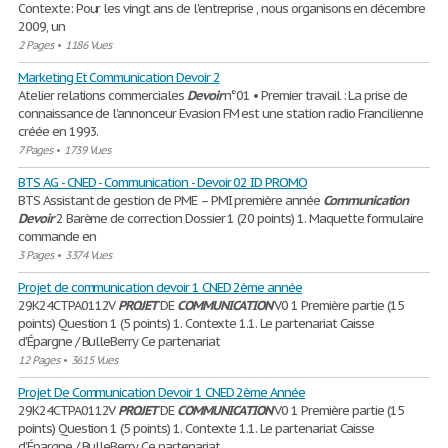
Contexte: Pour les vingt ans de l'entreprise , nous organisons en décembre
2009, un
2 Pages
•
1186 Vues
Marketing Et Communication Devoir 2
Atelier relations commerciales
Devoir
n°01 • Premier travail : La prise de
connaissance de l’annonceur Evasion FM est une station radio Francilienne
créée en 1993.
7 Pages
•
1739 Vues
BTS AG - CNED - Communication - Devoir 02 ID PROMO
BTS Assistant de gestion de PME – PMI première année
Communication
Devoir
2 Barème de correction Dossier 1 (20 points) 1. Maquette formulaire
commande en
3 Pages
•
3374 Vues
Projet de communication devoir 1 CNED 2ème année
29K24CTPA0112V
PROJET
DE
COMMUNICATION
V0 1 Première partie (15
points) Question 1 (5 points) 1. Contexte 1.1. Le partenariat Caisse
d'Épargne / BulleBerry Ce partenariat
12 Pages
•
3615 Vues
Projet De Communication Devoir 1 CNED 2ème Année
29K24CTPA0112V
PROJET
DE
COMMUNICATION
V0 1 Première partie (15
points) Question 1 (5 points) 1. Contexte 1.1. Le partenariat Caisse
d’Épargne / BulleBerry Ce partenariat