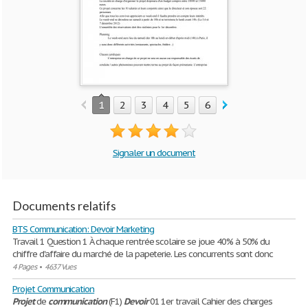
1
2
3
4
5
6
7
8
9
10
Signaler un document
Documents relatifs
BTS Communication: Devoir Marketing
Travail 1 Question 1 À chaque rentrée scolaire se joue 40% à 50% du
chiffre d'affaire du marché de la papeterie. Les concurrents sont donc
4 Pages
•
4637 Vues
Projet Communication
Projet
de
communication
(F1)
Devoir
01 1er travail Cahier des charges