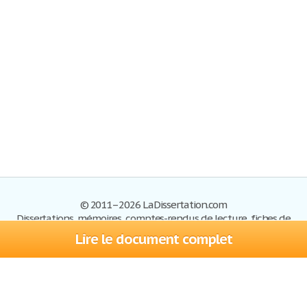
© 2011–2026 LaDissertation.com
Dissertations, mémoires, comptes-rendus de lecture, fiches de
lectures, exemples du BAC
Lire le document complet
Dissertations
S'inscrire