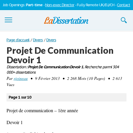
Job Openings:
Part-time
-
Non-exec Director
- Fully Remote UK/EU/CH -
Contact
Dissertations
Page d'accueil
/
Divers
/
Divers
Projet De Communication
S'inscrire
Devoir 1
Se connecter
Dissertation
: Projet De Communication Devoir 1.
Recherche parmi 304
000+ dissertations
Contactez-nous
Par
sjoineau
• 9 Février 2013 • 2 268 Mots (10 Pages) • 2 613
Vues
Page 1 sur 10
Projet de communication – 1ère année
Devoir 1