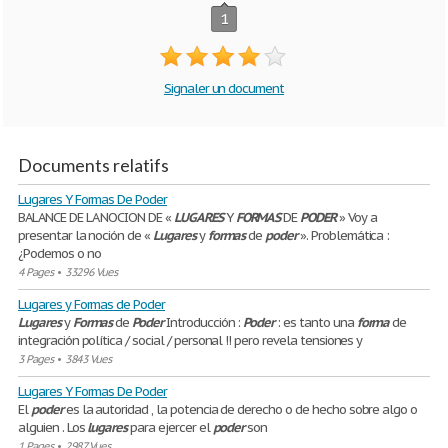
1
Signaler un document
Documents relatifs
Lugares Y Formas De Poder
BALANCE DE LA NOCION DE «
LUGARES
Y
FORMAS
DE
PODER
» Voy a
presentar la noción de «
Lugares
y
formas
de
poder
». Problemática :
¿Podemos o no
4 Pages
•
33296 Vues
Lugares y Formas de Poder
Lugares
y
Formas
de
Poder
Introducción :
Poder
: es tanto una
forma
de
integración política / social / personal !! pero revela tensiones y
3 Pages
•
3843 Vues
Lugares Y Formas De Poder
El
poder
es la autoridad , la potencia de derecho o de hecho sobre algo o
alguien . Los
lugares
para ejercer el
poder
son
1 Pages
•
2987 Vues