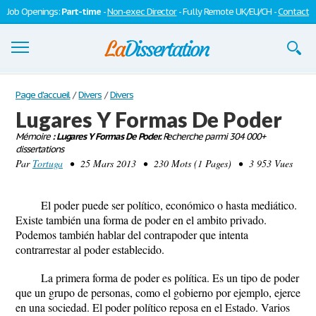
Job Openings:
Part-time
-
Non-exec Director
- Fully Remote UK/EU/CH -
Contact
Dissertations
Page d'accueil
/
Divers
/
Divers
Lugares Y Formas De Poder
S'inscrire
Mémoire
: Lugares Y Formas De Poder.
Recherche parmi 304 000+
dissertations
Se connecter
Par
Tortuga
• 25 Mars 2013 • 230 Mots (1 Pages) • 3 953 Vues
Contactez-nous
El poder puede ser político, económico o hasta mediático.
Existe también una forma de poder en el ambito privado.
Podemos también hablar del contrapoder que intenta
contrarrestar al poder establecido.
La primera forma de poder es política. Es un tipo de poder
que un grupo de personas, como el gobierno por ejemplo, ejerce
en una sociedad. El poder político reposa en el Estado. Varios