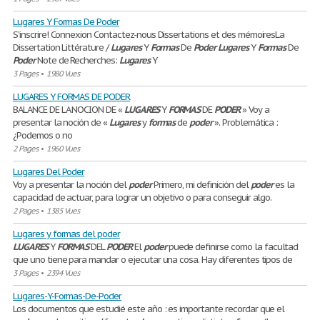
Lugares Y Formas De Poder
S'inscrire! Connexion Contactez-nous Dissertations et des mémoiresLa
Dissertation Littérature /
Lugares
Y
Formas
De
Poder
Lugares
Y
Formas
De
Poder
Note de Recherches:
Lugares
Y
3 Pages
•
1980 Vues
LUGARES Y FORMAS DE PODER
BALANCE DE LA NOCION DE «
LUGARES
Y
FORMAS
DE
PODER
» Voy a
presentar la noción de «
Lugares
y
formas
de
poder
». Problemática :
¿Podemos o no
2 Pages
•
1960 Vues
Lugares Del Poder
Voy a presentar la noción del
poder
Primero, mi definición del
poder
es la
capacidad de actuar, para lograr un objetivo o para conseguir algo.
2 Pages
•
1385 Vues
Lugares y formas del poder
LUGARES
Y
FORMAS
DEL
PODER
El
poder
puede definirse como la facultad
que uno tiene para mandar o ejecutar una cosa. Hay diferentes tipos de
3 Pages
•
2394 Vues
Lugares-Y-Formas-De-Poder
Los documentos que estudié este año : es importante recordar que el