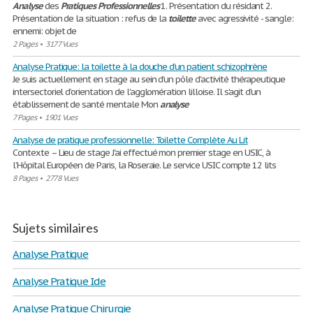
Analyse
des
Pratiques
Professionnelles
1. Présentation du résidant 2.
Présentation de la situation : refus de la
toilette
avec agressivité - sangle:
ennemi: objet de
2 Pages
•
3177 Vues
Analyse Pratique: la toilette à la douche d’un patient schizophrène
Je suis actuellement en stage au sein d’un pôle d’activité thérapeutique
intersectoriel d’orientation de l’agglomération lilloise. Il s’agit d’un
établissement de santé mentale Mon
analyse
7 Pages
•
1901 Vues
Analyse de pratique professionnelle: Toilette Complète Au Lit
Contexte – Lieu de stage J'ai effectué mon premier stage en USIC, à
l’Hôpital Européen de Paris, la Roseraie. Le service USIC compte 12 lits
8 Pages
•
2778 Vues
Sujets similaires
Analyse Pratique
Analyse Pratique Ide
Analyse Pratique Chirurgie