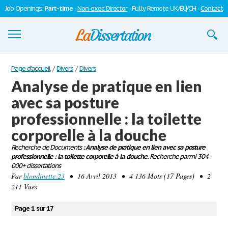
Job Openings:
Part-time
-
Non-exec Director
- Fully Remote UK/EU/CH -
Contact
Dissertations
Page d'accueil
/
Divers
/
Divers
Analyse de pratique en lien
S'inscrire
avec sa posture
Se connecter
professionnelle : la toilette
Contactez-nous
corporelle à la douche
Recherche de Documents
: Analyse de pratique en lien avec sa posture
professionnelle : la toilette corporelle à la douche.
Recherche parmi 304
000+ dissertations
Par
blondinette.23
• 16 Avril 2013 • 4 136 Mots (17 Pages) • 2
211 Vues
Page 1 sur 17