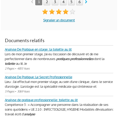
1
2
3
4
5
6
7
8
9
10
Signaler un document
Documents relatifs
Analyse De Pratique en stage: la toilette au lit
Lors de mon premier stage, j’ai eu l’occasion de découvrir et de me
perfectionner dans de nombreuses
pratiques
professionnelles
dont la
toilette
au lit. Je
2 Pages
•
4855 Vues
Analyse De Pratique: Le Secret Professionnelle
Lieu : J’ai effectué mon premier stage, au sein d'une clinique , dans le service
d'urologie . L’urologie est la spécialité médicale qui s’intéresse et
3 Pages
•
3069 Vues
Analyse de pratique professionnelle: toilette au lit
Compétence 3 : « Accompagner une personne dans la réalisation de ses
soins quotidiens » UE 2.10 : INFECTIOLOGIE, HYGIENE Modalités d'évaluation:
travail écrit d'
analyse