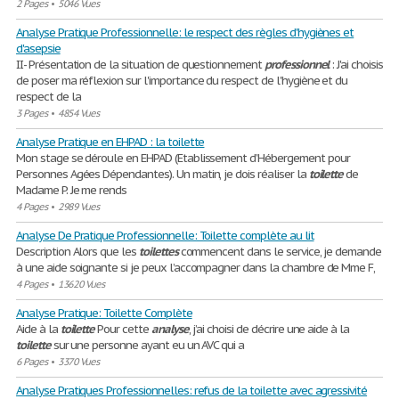
2 Pages
•
5046 Vues
Analyse Pratique Professionnelle: le respect des règles d'hygiènes et
d'asepsie
II- Présentation de la situation de questionnement
professionnel
: J'ai choisis
de poser ma réflexion sur l'importance du respect de l'hygiène et du
respect de la
3 Pages
•
4854 Vues
Analyse Pratique en EHPAD : la toilette
Mon stage se déroule en EHPAD (Etablissement d’Hébergement pour
Personnes Agées Dépendantes). Un matin, je dois réaliser la
toilette
de
Madame P. Je me rends
4 Pages
•
2989 Vues
Analyse De Pratique Professionnelle: Toilette complète au lit
Description Alors que les
toilettes
commencent dans le service, je demande
à une aide soignante si je peux l’accompagner dans la chambre de Mme F,
4 Pages
•
13620 Vues
Analyse Pratique: Toilette Complète
Aide à la
toilette
Pour cette
analyse
, j’ai choisi de décrire une aide à la
toilette
sur une personne ayant eu un AVC qui a
6 Pages
•
3370 Vues
Analyse Pratiques Professionnelles: refus de la toilette avec agressivité