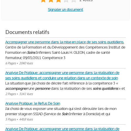
Signaler un document
Documents relatifs
Accompagner une personne dans la mise en place de ses soins quotidiens.
Centre de la Formation et du Développement des Compétences Institut de
Formation en
Soins
Infirmiers Saint-Louis H. OLEON, cadre de santé
formateur, 09/03/2011 Compétence 3
6 Pages
•
2040 Vues
Analyse De Pratique: accompagner une personne dans la réalisation de
ses soins quotidiens et conduire une relation dans un contexte de soin
La situation que j'ai choisi de décrire fait référence à la compétence 3 «
accompagner
une
personne
dans la réalisation de ses
soins
quotidiens
» et
2 Pages
•
3141 Vues
Analyse Pratique: le Refus De Soin
J’ai choisi de vous exposer une situation qui s’est déroulée lors de mon
premier stage en SSIAD (Service de
Soin
Infirmier à Domicile) et qui
5 Pages
•
4458 Vues
Analyse De Pratique: accompagner une personne dans la réalisation de