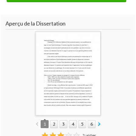
Aperçu de la Dissertation
1
2
3
4
5
6
7
2 votes