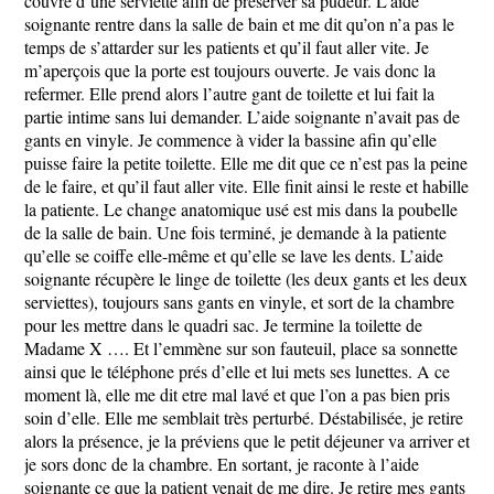
couvre d’une serviette afin de préserver sa pudeur. L’aide
soignante rentre dans la salle de bain et me dit qu’on n’a pas le
temps de s’attarder sur les patients et qu’il faut aller vite. Je
m’aperçois que la porte est toujours ouverte. Je vais donc la
refermer. Elle prend alors l’autre gant de toilette et lui fait la
partie intime sans lui demander. L’aide soignante n’avait pas de
gants en vinyle. Je commence à vider la bassine afin qu’elle
puisse faire la petite toilette. Elle me dit que ce n’est pas la peine
de le faire, et qu’il faut aller vite. Elle finit ainsi le reste et habille
la patiente. Le change anatomique usé est mis dans la poubelle
de la salle de bain. Une fois terminé, je demande à la patiente
qu’elle se coiffe elle-même et qu’elle se lave les dents. L’aide
soignante récupère le linge de toilette (les deux gants et les deux
serviettes), toujours sans gants en vinyle, et sort de la chambre
pour les mettre dans le quadri sac. Je termine la toilette de
Madame X …. Et l’emmène sur son fauteuil, place sa sonnette
ainsi que le téléphone prés d’elle et lui mets ses lunettes. A ce
moment là, elle me dit etre mal lavé et que l’on a pas bien pris
soin d’elle. Elle me semblait très perturbé. Déstabilisée, je retire
alors la présence, je la préviens que le petit déjeuner va arriver et
je sors donc de la chambre. En sortant, je raconte à l’aide
soignante ce que la patient venait de me dire. Je retire mes gants