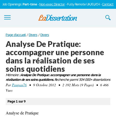
Job Openings:
Part-time
-
Non-exec Director
- Fully Remote UK/EU/CH -
Contact
Dissertations
Page d'accueil
/
Divers
/
Divers
Analyse De Pratique:
S'inscrire
accompagner une personne
Se connecter
dans la réalisation de ses
Contactez-nous
soins quotidiens
Mémoire
: Analyse De Pratique: accompagner une personne dans la
réalisation de ses soins quotidiens.
Recherche parmi 304 000+ dissertations
Par
Paupau76
• 9 Octobre 2012 • 2 192 Mots (9 Pages) • 6 466
Vues
Page 1 sur 9
Analyse de Pratique