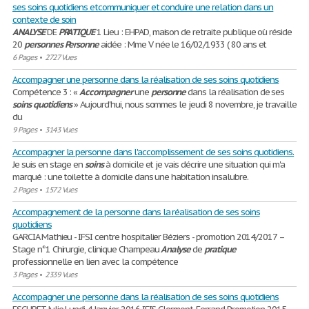
ses soins quotidiens etcommuniquer et conduire une relation dans un
contexte de soin
ANALYSE
DE
PRATIQUE
1 Lieu : EHPAD, maison de retraite publique où réside
20
personnes
Personne
aidée : Mme V née le 16/02/1933 ( 80 ans et
6 Pages
•
2727 Vues
Accompagner une personne dans la réalisation de ses soins quotidiens
Compétence 3 : «
Accompagner
une
personne
dans la réalisation de ses
soins
quotidiens
» Aujourd'hui, nous sommes le jeudi 8 novembre, je travaille
du
9 Pages
•
3143 Vues
Accompagner la personne dans l'accomplissement de ses soins quotidiens.
Je suis en stage en
soins
à domicile et je vais décrire une situation qui m'a
marqué : une toilette à domicile dans une habitation insalubre.
2 Pages
•
1572 Vues
Accompagnement de la personne dans la réalisation de ses soins
quotidiens
GARCIA Mathieu - IFSI centre hospitalier Béziers - promotion 2014/2017 –
Stage n°1 Chirurgie, clinique Champeau
Analyse
de
pratique
professionnelle en lien avec la compétence
3 Pages
•
2339 Vues
Accompagner une personne dans la réalisation de ses soins quotidiens