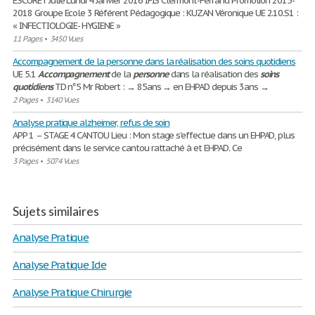
ESCURET Julie Lundi 4 Janvier 2016 IFIS Clermont-Ferrand Promotion 2015-
2018 Groupe Ecole 3 Référent Pédagogique : KUZAN Véronique UE 2.10.S1 :
« INFECTIOLOGIE- HYGIENE »
11 Pages
•
3450 Vues
Accompagnement de la personne dans la réalisation des soins quotidiens
UE 5.1
Accompagnement
de la
personne
dans la réalisation des
soins
quotidiens
TD n°5 Mr Robert : → 85ans → en EHPAD depuis 3ans →
2 Pages
•
3140 Vues
Analyse pratique alzheimer, refus de soin
APP 1 – STAGE 4 CANTOU Lieu : Mon stage s'effectue dans un EHPAD, plus
précisément dans le service cantou rattaché à et EHPAD. Ce
3 Pages
•
5074 Vues
Sujets similaires
Analyse Pratique
Analyse Pratique Ide
Analyse Pratique Chirurgie