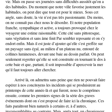
vie. Mais on passe ses journées sans difficultés aussitôt qu’on a
des habitudes. Du moment que notre ville favorise justement les
habitudes, on peut dire que tout est pour le mieux. Sous cet
angle, sans doute, la vie n’est pas très passionnante. Du moins,
on ne connaît pas chez nous le désordre. Et notre population
franche, sympathique et active, a toujours provoqué chez le
voyageur une estime raisonnable. Cette cité sans pittoresque,
sans végétation et sans âme finit Par sembler reposante et on s’y
endort enfin. Mais il est juste d’ajouter qu’elle s’est greffée sur
un paysage sans égal, au milieu d’un plateau nu, entouré de
collines lumineuses, devant une baie au dessin parfait. On peut
seulement regretter qu’elle se soit construite en tournant le dos à
cette baie et que, partant, il soit impossible d’apercevoir la mer
qu’il faut toujours aller chercher.
Arrivé là, on admettra sans peine que rien ne pouvait faire
espérer à nos concitoyens les incidents qui se produisirent au
printemps de cette année-là et qui furent, nous le comprîmes
ensuite, comme les premiers signes de la série des graves
événements dont on s’est proposé de faire ici la chronique. Ces
faits paraîtront bien naturels à certains et, à d’autres,
invraisemblables au contraire. Mais, après tout, un chroniqueur