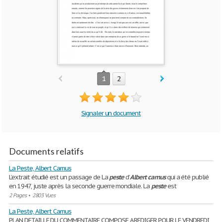
1
2
Signaler un document
Documents relatifs
La Peste, Albert Camus
L’extrait étudié est un passage de La
peste
d’
Albert
camus
qui a été publié
en 1947, juste après la seconde guerre mondiale. La
peste
est
2 Pages
•
2803 Vues
La Peste, Albert Camus
PLAN DETAILLE DU COMMENTAIRE COMPOSE A REDIGER POUR LE VENDREDI