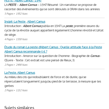
PESTE - Albert Camus - 1947
LA
PESTE
–
Albert
Camus
– 1947 Résumé : Un narrateur se propose de
raconter des événements qui se sont déroulés à ORAN dans les années
5 Pages
•
1932 Vues
Incipit- La Peste , Albert Camus
Introduction :
Albert
Camus
publia en 1947 La
peste
, première œuvre du
cycle de la révolte auquel appartient également L’homme révolté et L’état
de siège.
4 Pages
•
1538 Vues
Étude du roman La peste d'Albert Camus : Quelle attitude face à la Peste
Albert Camus recommande-t-il ?
Introduction - Amorce sur la question de l’homme - Biographie de
Camus
-
Œuvre - Texte : Cet extrait est une pensé de Rieux, Il
2 Pages
•
2498 Vues
La Peste. Albert Camus
Au milieu des cris qui redoublaient de force et de durée, qui se
répercutaient longuement jusqu'au pied de la terrasse, à mesure que les
gerbes
2 Pages
•
1152 Vues
Sujets similaires