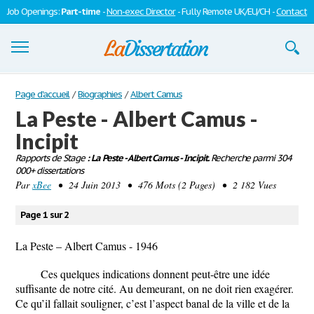
Job Openings:
Part-time
-
Non-exec Director
- Fully Remote UK/EU/CH -
Contact
Dissertations
Page d'accueil
/
Biographies
/
Albert Camus
La Peste - Albert Camus -
S'inscrire
Incipit
Se connecter
Rapports de Stage
: La Peste - Albert Camus - Incipit.
Recherche parmi 304
000+ dissertations
Contactez-nous
Par
xBee
• 24 Juin 2013 • 476 Mots (2 Pages) • 2 182 Vues
Page 1 sur 2
La Peste – Albert Camus - 1946
Ces quelques indications donnent peut-être une idée
suffisante de notre cité. Au demeurant, on ne doit rien exagérer.
Ce qu’il fallait souligner, c’est l’aspect banal de la ville et de la