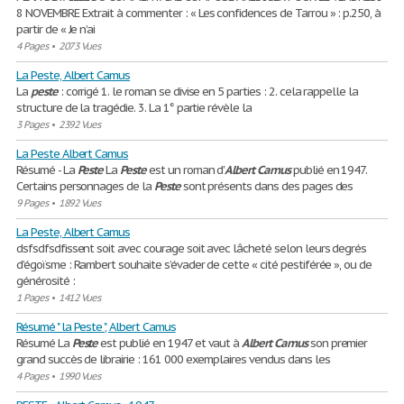
8 NOVEMBRE Extrait à commenter : « Les confidences de Tarrou » : p.250, à
partir de « Je n’ai
4 Pages
•
2073 Vues
La Peste, Albert Camus
La
peste
: corrigé 1. le roman se divise en 5 parties : 2. cela rappelle la
structure de la tragédie. 3. La 1° partie révèle la
3 Pages
•
2392 Vues
La Peste Albert Camus
Résumé - La
Peste
La
Peste
est un roman d'
Albert
Camus
publié en 1947.
Certains personnages de la
Peste
sont présents dans des pages des
9 Pages
•
1892 Vues
La Peste, Albert Camus
dsfsdfsdfissent soit avec courage soit avec lâcheté selon leurs degrés
d’égoïsme : Rambert souhaite s’évader de cette « cité pestiférée », ou de
générosité :
1 Pages
•
1412 Vues
Résumé " la Peste ", Albert Camus
Résumé La
Peste
est publié en 1947 et vaut à
Albert
Camus
son premier
grand succès de librairie : 161 000 exemplaires vendus dans les
4 Pages
•
1990 Vues