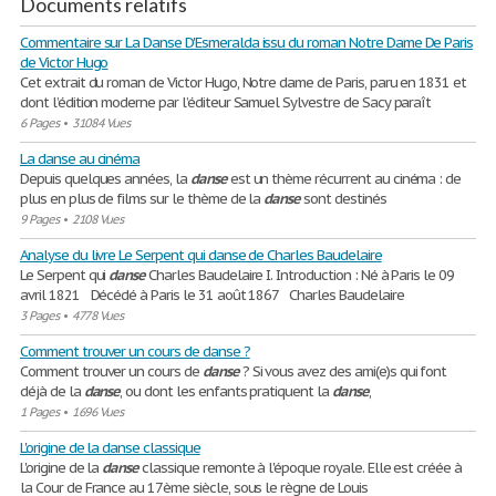
Documents relatifs
Commentaire sur La Danse D'Esmeralda issu du roman Notre Dame De Paris
de Victor Hugo
Cet extrait du roman de Victor Hugo, Notre dame de Paris, paru en 1831 et
dont l’édition moderne par l’éditeur Samuel Sylvestre de Sacy paraît
6 Pages
•
31084 Vues
La danse au cinéma
Depuis quelques années, la
danse
est un thème récurrent au cinéma : de
plus en plus de films sur le thème de la
danse
sont destinés
9 Pages
•
2108 Vues
Analyse du livre Le Serpent qui danse de Charles Baudelaire
Le Serpent qui
danse
Charles Baudelaire I. Introduction : Né à Paris le 09
avril 1821 Décédé à Paris le 31 août 1867 Charles Baudelaire
3 Pages
•
4778 Vues
Comment trouver un cours de danse ?
Comment trouver un cours de
danse
? Si vous avez des ami(e)s qui font
déjà de la
danse
, ou dont les enfants pratiquent la
danse
,
1 Pages
•
1696 Vues
L'origine de la danse classique
L'origine de la
danse
classique remonte à l'époque royale. Elle est créée à
la Cour de France au 17ème siècle, sous le règne de Louis