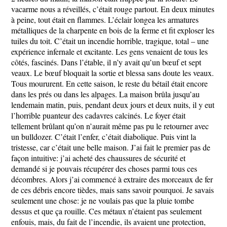
vacarme nous a réveillés, c’était rouge partout. En deux minutes
à peine, tout était en flammes. L’éclair longea les armatures
métalliques de la charpente en bois de la ferme et fit exploser les
tuiles du toit. C’était un incendie horrible, tragique, total – une
expérience infernale et excitante. Les gens venaient de tous les
côtés, fascinés. Dans l’étable, il n’y avait qu’un bœuf et sept
veaux. Le bœuf bloquait la sortie et blessa sans doute les veaux.
Tous moururent. En cette saison, le reste du bétail était encore
dans les prés ou dans les alpages. La maison brûla jusqu’au
lendemain matin, puis, pendant deux jours et deux nuits, il y eut
l’horrible puanteur des cadavres calcinés. Le foyer était
tellement brûlant qu’on n’aurait même pas pu le retourner avec
un bulldozer. C’était l’enfer, c’était diabolique. Puis vint la
tristesse, car c’était une belle maison. J’ai fait le premier pas de
façon intuitive: j’ai acheté des chaussures de sécurité et
demandé si je pouvais récupérer des choses parmi tous ces
décombres. Alors j’ai commencé à extraire des morceaux de fer
de ces débris encore tièdes, mais sans savoir pourquoi. Je savais
seulement une chose: je ne voulais pas que la pluie tombe
dessus et que ça rouille. Ces métaux n’étaient pas seulement
enfouis, mais, du fait de l’incendie, ils avaient une protection,