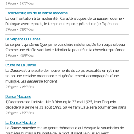
1 Pages
•
1972 Vues
Caractéristiques de la danse moderne
La confrontation à la modernité : Caractéristiques de la
danse
moderne •
Dialogue avec le poids, le temps ou l’espace, (rôle du sol) • Expérience
2 Pages
•
2195 Vues
Le Serpent Qui Danse
Le serpent qui
danse
Que j'aime voir, chère indolente, De ton corps si beau,
Comme une étoffe vacillante, Miroiter la peau! Sur ta chevelure profonde
1 Pages
•
4309 Vues
Etude de La Danse
La
Danse
est une suite de mouvements du corps exécutés en rythme,
selon une certaine ordonnance et généralement accompagnés d'une
musique. Les
danses
se fondent
2 Pages
•
1494 Vues
Danse Macabre
1)Biographie de l'artiste : Né à fribourg le 22 mai 1925, Jean Tinguely
décédera à Berne le 31 août 1991. Sa vie familliale sera tourmentée dans
2 Pages
•
1555 Vues
La Danse Macabre
La
Danse
macabre
est un genre thématique qui évoque la soumission de
tout être humain à l’autorité de la mort. Il s'agit le plus souvent