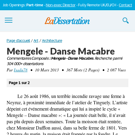
Job Openings:
Part-time
-
Non-exec Director
- Fully Remote UK/EU/CH -
Contact
Dissertations
Page d'accueil
/
Art
/
Architecture
Mengele - Danse Macabre
S'inscrire
Commentaires Composés
: Mengele - Danse Macabre.
Recherche parmi
304 000+ dissertations
Se connecter
Par
Isadu78
• 10 Mars 2013 • 367 Mots (2 Pages) • 2 087 Vues
Contactez-nous
Page 1 sur 2
Le 26 août 1986, un terrible incendie ravage une ferme à
Neyruz, à proximité immédiate de l’atelier de Tinguely. L’artiste
dépeint cet événement dramatique qui lui a inspiré le cycle «
Mengele – Danse macabre »: « La journée était belle, il n’avait
pas plu depuis deux semaines. Toute la moisson était rentrée,
chez Monsieur Dafflon aussi, dans sa belle ferme de 1801. Vers
2 heures du matin, la maison était frappée par la foudre. Le