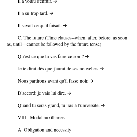
Il
a voulu
s'enfuir. 🡪
Il
a su
trop tard. 🡪
Il
savait
ce qu'il
faisait
. 🡪
C.
The future
(Time clauses--when, after, before, as soon
as, until—cannot be followed by the future tense)
Qu'est-ce que tu
vas faire
ce soir ? 🡪
Je te
dirai
dès que
j'aurai
de ses nouvelles. 🡪
Nous
partirons
avant qu'il
fasse
noir. 🡪
D'accord: je
vais
lui
dire
. 🡪
Quand tu
seras
grand, tu
iras
à l'université. 🡪
VIII. Modal auxilliaries.
A.
Obligation and necessity