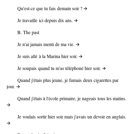
Qu'est-ce que tu
fais
demain soir ? 🡪
Je
travaille
ici depuis dix ans. 🡪
B.
The past
Je
n'ai jamais menti
de ma vie. 🡪
Je
suis allé
à la Marina hier soir. 🡪
Je
soupais
quand tu m'as téléphoné hier soir. 🡪
Quand j'étais plus jeune, je
fumais
deux cigarettes par
jour. 🡪
Quand j'étais à l'école primaire, je
nageais
tous les matins.
🡪
Je
voulais
sortir hier soir mais
j'avais
un devoir en anglais.
🡪