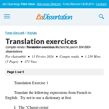
Job Openings:
Part-time
-
Non-exec Director
- Fully Remote UK/EU/CH -
Contact
Dissertations
Page d'accueil
/
Anglais
Translation exercices
S'inscrire
Compte rendu
: Translation exercices.
Recherche parmi 304 000+
dissertations
Se connecter
Par
chaton664
• 13 Février 2024 • Compte rendu • 1 238 Mots
(5 Pages) • 373 Vues
Contactez-nous
Page 1 sur 5
Translation Exercise 1
Translate the following expressions from French to
English. Try not to use a dictionary at first.
I. The "Chassé-croisé