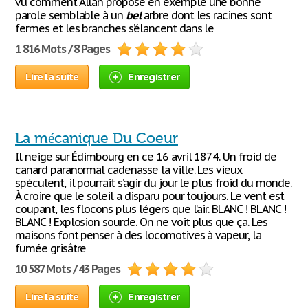
vu comment Allah propose en exemple une bonne
parole semblable à un
bel
arbre dont les racines sont
fermes et les branches s’élancent dans le
1 816 Mots / 8 Pages
Lire la suite
Enregistrer
La mécanique Du Coeur
Il neige sur Édimbourg en ce 16 avril 1874. Un froid de
canard paranormal cadenasse la ville. Les vieux
spéculent, il pourrait s’agir du jour le plus froid du monde.
À croire que le soleil a disparu pour toujours. Le vent est
coupant, les flocons plus légers que l’air. BLANC ! BLANC !
BLANC ! Explosion sourde. On ne voit plus que ça. Les
maisons font penser à des locomotives à vapeur, la
fumée grisâtre
10 587 Mots / 43 Pages
Lire la suite
Enregistrer