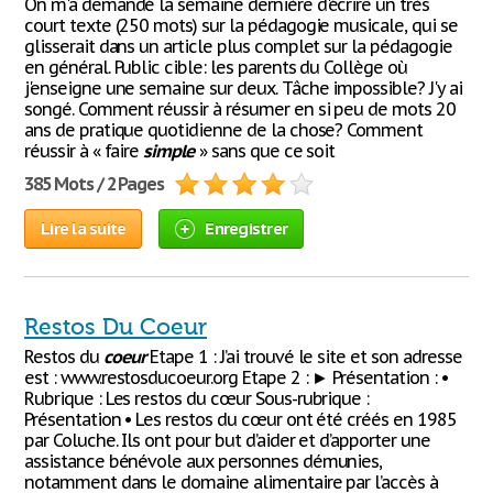
On m'a demandé la semaine dernière d'écrire un très
court texte (250 mots) sur la pédagogie musicale, qui se
glisserait dans un article plus complet sur la pédagogie
en général. Public cible: les parents du Collège où
j'enseigne une semaine sur deux. Tâche impossible? J'y ai
songé. Comment réussir à résumer en si peu de mots 20
ans de pratique quotidienne de la chose? Comment
réussir à « faire
simple
» sans que ce soit
385 Mots / 2 Pages
Lire la suite
Enregistrer
Restos Du Coeur
Restos du
coeur
Etape 1 : J’ai trouvé le site et son adresse
est : www.restosducoeur.org Etape 2 : ► Présentation : •
Rubrique : Les restos du cœur Sous-rubrique :
Présentation • Les restos du cœur ont été créés en 1985
par Coluche. Ils ont pour but d’aider et d’apporter une
assistance bénévole aux personnes démunies,
notamment dans le domaine alimentaire par l’accès à