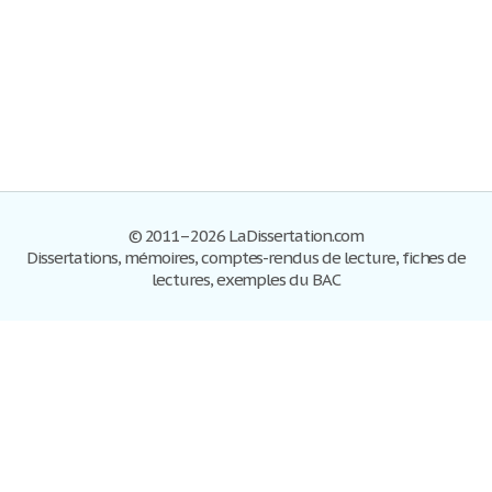
© 2011–2026 LaDissertation.com
Dissertations, mémoires, comptes-rendus de lecture, fiches de
lectures, exemples du BAC
Dissertations
S'inscrire
Se connecter
Foire aux questions