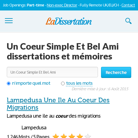
Job Openings:
Part-time
-
Non-exec Director
- Fully Remote UK/EU/CH -
Contact
Dissertations
Un Coeur Simple Et Bel Ami
S'inscrire
dissertations et mémoires
Se connecter
Recherche
Contactez-nous
n'importe quel mot
tous les mots
Dernière mise à jour : 6 Août 2015
Lampedusa Une Ile Au Coeur Des
Migrations
Lampedusa une ile au
coeur
des migrations
Lampedusa
1 246 Mots / 5 Pages