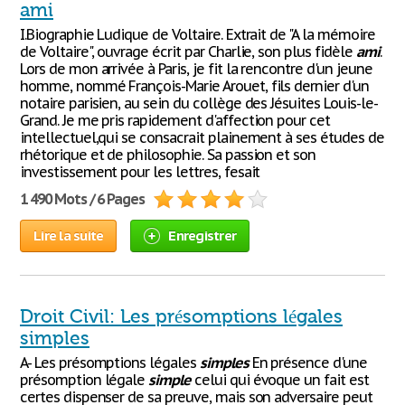
ami
I.Biographie Ludique de Voltaire. Extrait de "A la mémoire
de Voltaire", ouvrage écrit par Charlie, son plus fidèle
ami
.
Lors de mon arrivée à Paris, je fit la rencontre d'un jeune
homme, nommé François-Marie Arouet, fils dernier d'un
notaire parisien, au sein du collège des Jésuites Louis-le-
Grand. Je me pris rapidement d'affection pour cet
intellectuel,qui se consacrait plainement à ses études de
rhétorique et de philosophie. Sa passion et son
investissement pour les lettres, fesait
1 490 Mots / 6 Pages
Lire la suite
Enregistrer
Droit Civil: Les présomptions légales
simples
A- Les présomptions légales
simples
En présence d'une
présomption légale
simple
celui qui évoque un fait est
certes dispenser de sa preuve, mais son adversaire peut