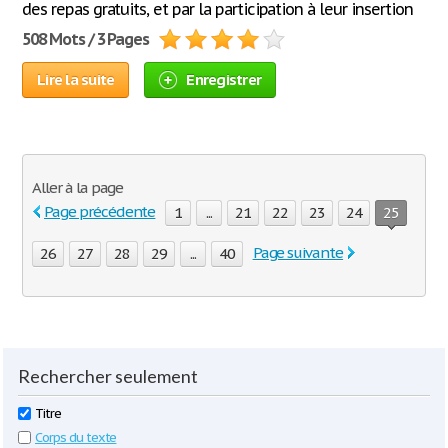
des repas gratuits, et par la participation à leur insertion
508 Mots / 3 Pages
Lire la suite
Enregistrer
Aller à la page
Page précédente
1
...
21
22
23
24
25
Page suivante
26
27
28
29
...
40
Rechercher seulement
Titre
Corps du texte