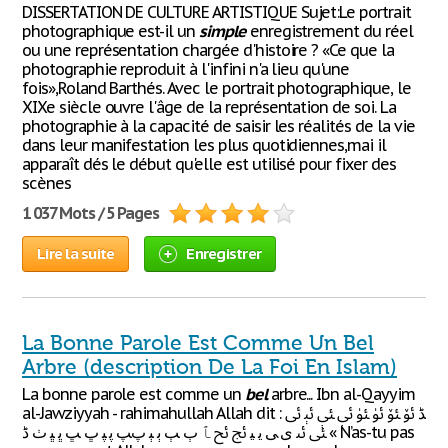
DISSERTATION DE CULTURE ARTISTIQUE Sujet:Le portrait
photographique est-il un
simple
enregistrement du réel
ou une représentation chargée d'histoire ? «Ce que la
photographie reproduit à l'infini n'a lieu qu'une
fois»,Roland Barthés. Avec le portrait photographique, le
XIXe siècle ouvre l'âge de la représentation de soi. La
photographie à la capacité de saisir les réalités de la vie
dans leur manifestation les plus quotidiennes,mai il
apparaît dés le début qu'elle est utilisé pour fixer des
scènes
1 037 Mots / 5 Pages
Lire la suite
Enregistrer
La Bonne Parole Est Comme Un Bel
Arbre (description De La Foi En Islam)
La bonne parole est comme un
bel
arbre... Ibn al-Qayyim
al-Jawziyyah - rahimahullah Allah dit : ﮉ ﯲ ﯳ ﯴ ﯵ ﯶ ﯷ ﯸ ﯹ
ﯺ ﯻ ﯼ ﯽ ﯾ ﯿ ﰀ ﰁ ﭑ ﭒ ﭓ ﭔ ﭕ ﭖﭗ ﭘ ﭙ ﭚ ﭛ ﭜ ﭝ ﭞ ﮈ « N’as-tu pas