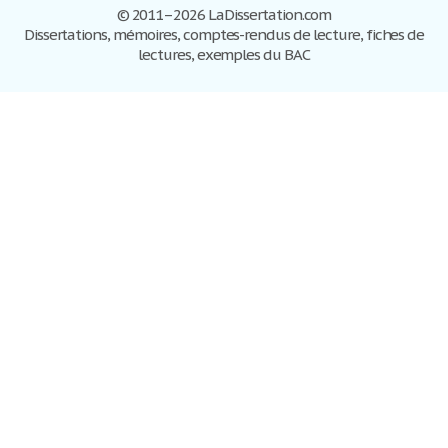
© 2011–2026 LaDissertation.com
Dissertations, mémoires, comptes-rendus de lecture, fiches de
lectures, exemples du BAC
Dissertations
S'inscrire
Se connecter
Foire aux questions
Contactez-nous
Plan du site
Politique de confidentialité
Conditions d'utilisation