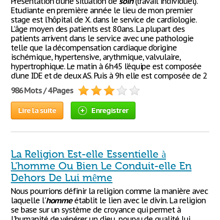
Présentation d’une situation de
soin
(travail individuel).
Etudiante en première année le lieu de mon premier
stage est l’hôpital de X. dans le service de cardiologie.
L’âge moyen des patients est 80ans. La plupart des
patients arrivent dans le service avec une pathologie
telle que la décompensation cardiaque d’origine
ischémique, hypertensive, arythmique, valvulaire,
hypertrophique. Le matin à 6h45 l’équipe est composée
d’une IDE et de deux AS. Puis à 9h elle est composée de 2
986 Mots / 4 Pages
Lire la suite
Enregistrer
La Religion Est-elle Essentielle à
L'homme Ou Bien Le Conduit-elle En
Dehors De Lui même
Nous pourrions définir la religion comme la manière avec
laquelle l'
homme
établit le lien avec le divin. La religion
se base sur un système de croyance qui permet à
l'humanité de vénérer un dieu, pourvu de qualité lui