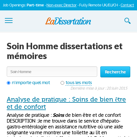
Job Openings:
Part-time
-
Non-exec Director
- Fully Remote UK/EU/CH -
Contact
Dissertations
Soin Homme dissertations et
S'inscrire
mémoires
Se connecter
Recherche
Contactez-nous
n'importe quel mot
tous les mots
Dernière mise à jour : 20 Juin 2015
Analyse de pratique : Soins de bien être
et de confort
Analyse de pratique :
Soins
de bien être et de confort
DESCRIPTION : Je me trouve dans le service d’hépato-
gastro-entérologie en assistance nutritive où une aide
soignante va me montrer une toilette au lit en