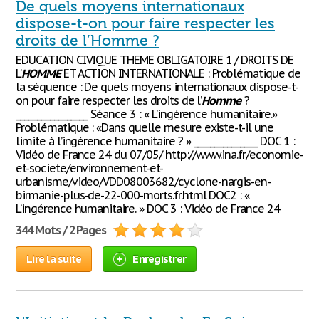
De quels moyens internationaux
dispose-t-on pour faire respecter les
droits de l’Homme ?
EDUCATION CIVIQUE THEME OBLIGATOIRE 1 / DROITS DE
L’
HOMME
ET ACTION INTERNATIONALE : Problématique de
la séquence : De quels moyens internationaux dispose-t-
on pour faire respecter les droits de l’
Homme
?
_________________ Séance 3 : « L’ingérence humanitaire.»
Problématique : «Dans quelle mesure existe-t-il une
limite à l’ingérence humanitaire ? » _______________ DOC 1 :
Vidéo de France 24 du 07/05/ http://www.ina.fr/economie-
et-societe/environnement-et-
urbanisme/video/VDD08003682/cyclone-nargis-en-
birmanie-plus-de-22-000-morts.fr.html DOC2 : «
L’ingérence humanitaire. » DOC 3 : Vidéo de France 24
344 Mots / 2 Pages
Lire la suite
Enregistrer