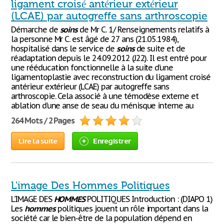
ligament croisé antérieur extérieur
(LCAE) par autogreffe sans arthroscopie
Démarche de
soins
de Mr C. 1/ Renseignements relatifs à
la personne Mr C. est âgé de 27 ans (21.05.1984),
hospitalisé dans le service de
soins
de suite et de
réadaptation depuis le 24.09.2012 (J22). Il est entré pour
une rééducation fonctionnelle à la suite d’une
ligamentoplastie avec reconstruction du ligament croisé
antérieur extérieur (LCAE) par autogreffe sans
arthroscopie. Cela associé à une témodèse externe et
ablation d’une anse de seau du ménisque interne au
264 Mots / 2 Pages
Lire la suite
Enregistrer
L'image Des Hommes Politiques
L’IMAGE DES
HOMMES
POLITIQUES Introduction : (DIAPO 1)
Les
hommes
politiques jouent un rôle important dans la
société car le bien-être de la population dépend en