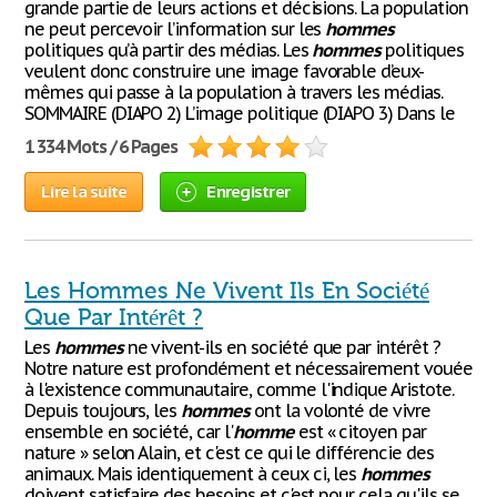
grande partie de leurs actions et décisions. La population
ne peut percevoir l’information sur les
hommes
politiques qu’à partir des médias. Les
hommes
politiques
veulent donc construire une image favorable d’eux-
mêmes qui passe à la population à travers les médias.
SOMMAIRE (DIAPO 2) L’image politique (DIAPO 3) Dans le
1 334 Mots / 6 Pages
Lire la suite
Enregistrer
Les Hommes Ne Vivent Ils En Société
Que Par Intérêt ?
Les
hommes
ne vivent-ils en société que par intérêt ?
Notre nature est profondément et nécessairement vouée
à l'existence communautaire, comme l'indique Aristote.
Depuis toujours, les
hommes
ont la volonté de vivre
ensemble en société, car l'
homme
est « citoyen par
nature » selon Alain, et c'est ce qui le différencie des
animaux. Mais identiquement à ceux ci, les
hommes
doivent satisfaire des besoins et c'est pour cela qu'ils se