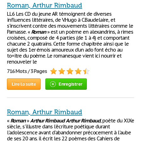
Roman, Arthur Rimbaud
LL6 Les CD du jeune AR témoignent de diverses
influences littéraires, de V.Hugo à C.Baudelaire, et
s’inscrivent contre des mouvements littéraires comme le
Parnasse. «
Roman
» est un poème en alexandrins, à rimes
croisées, composé de 4 parties (de 1 à 4) et comportant
chacune 2 quatrains. Cette forme chapitrée ainsi que le
sujet des 1er émois amoureux d’un ado font écho au
to=itre du poème. Le romanesque vient ici nourrir et
renouveler le
716 Mots / 3 Pages
Lire la suite
Enregistrer
Roman, Arthur Rimbaud
«
Roman
»
Arthur
Rimbaud
Arthur
Rimbaud
, poète du XlXe
siècle, s'illustre dans l'écriture poétique durant
l'adolescence avant d'abandonner précocement à l'aube
de ses 20 ans. il écrit les 22 poèmes des Cahiers de