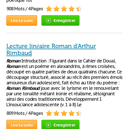
poétique fut
908 Mots / 4 Pages
Lire la suite
Enregistrer
Lecture linéaire Roman d'Arthur
Rimbaud
Roman
Introduction : Figurant dans le Cahier de Douai,
Roman
est un poème en alexandrins, à rimes croisées,
découpé en quatre parties de deux quatrains chacune. Ce
découpage structuré, associé au récit des premiers émois
amoureux d’un adolescent, fait écho au titre du poème :
Roman
.
Rimbaud
joue avec le lyrisme en le renouvelant
par une tonalité mêlant ironie et réalisme, s’éloignant
ainsi des codes traditionnels. Développement I.
L’insouciance adolescente (v. 1 à 8) Le
809 Mots / 4 Pages
Lire la suite
Enregistrer