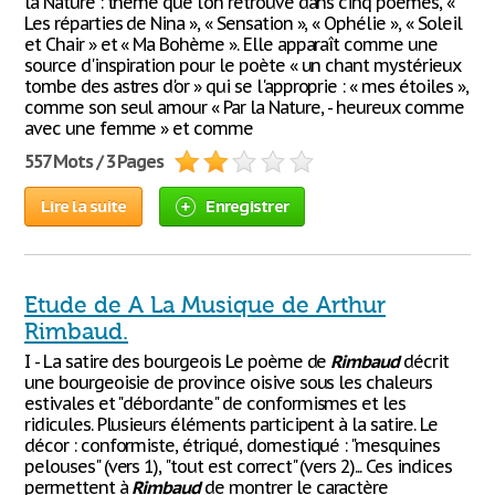
la Nature : thème que l'on retrouve dans cinq poèmes, «
Les réparties de Nina », « Sensation », « Ophélie », « Soleil
et Chair » et « Ma Bohème ». Elle apparaît comme une
source d'inspiration pour le poète « un chant mystérieux
tombe des astres d'or » qui se l'approprie : « mes étoiles »,
comme son seul amour « Par la Nature, - heureux comme
avec une femme » et comme
557 Mots / 3 Pages
Lire la suite
Enregistrer
Etude de A La Musique de Arthur
Rimbaud.
I - La satire des bourgeois Le poème de
Rimbaud
décrit
une bourgeoisie de province oisive sous les chaleurs
estivales et "débordante" de conformismes et les
ridicules. Plusieurs éléments participent à la satire. Le
décor : conformiste, étriqué, domestiqué : "mesquines
pelouses" (vers 1), "tout est correct" (vers 2)... Ces indices
permettent à
Rimbaud
de montrer le caractère