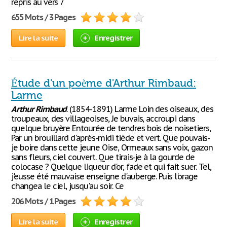
repris au vers 7
655 Mots / 3 Pages
Lire la suite
Enregistrer
Étude d'un poème d'Arthur Rimbaud:
Larme
Arthur
Rimbaud
. (1854-1891) Larme Loin des oiseaux, des
troupeaux, des villageoises, Je buvais, accroupi dans
quelque bruyère Entourée de tendres bois de noisetiers,
Par un brouillard d'après-midi tiède et vert. Que pouvais-
je boire dans cette jeune Oise, Ormeaux sans voix, gazon
sans fleurs, ciel couvert. Que tirais-je à la gourde de
colocase ? Quelque liqueur d'or, fade et qui fait suer. Tel,
j'eusse été mauvaise enseigne d'auberge. Puis l'orage
changea le ciel, jusqu'au soir. Ce
206 Mots / 1 Pages
Lire la suite
Enregistrer