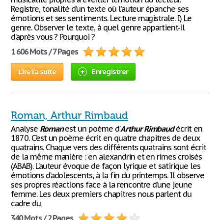
Registre, tonalité d’un texte où l’auteur épanche ses
émotions et ses sentiments. Lecture magistrale. I) Le
genre. Observer le texte, à quel genre appartient-il
d’après vous ? Pourquoi ?
1 606 Mots / 7 Pages
Lire la suite
Enregistrer
Roman, Arthur Rimbaud
Analyse
Roman
est un poème d’
Arthur
Rimbaud
écrit en
1870. C’est un poème écrit en quatre chapitres de deux
quatrains. Chaque vers des différents quatrains sont écrit
de la même manière : en alexandrin et en rimes croisés
(ABAB). L’auteur évoque de façon lyrique et satirique les
émotions d’adolescents, à la fin du printemps. Il observe
ses propres réactions face à la rencontre d’une jeune
femme. Les deux premiers chapitres nous parlent du
cadre du
340 Mots / 2 Pages