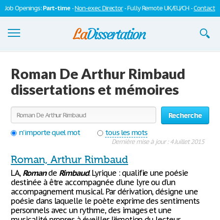
Job Openings:
Part-time
-
Non-exec Director
- Fully Remote UK/EU/CH -
Contact
Dissertations
Roman De Arthur Rimbaud
S'inscrire
dissertations et mémoires
Se connecter
Recherche
Contactez-nous
n'importe quel mot
tous les mots
Dernière mise à jour : 4 Juillet 2015
Roman, Arthur Rimbaud
LA,
Roman
de
Rimbaud
. Lyrique : qualifie une poésie
destinée à être accompagnée d’une lyre ou d’un
accompagnement musical. Par dérivation, désigne une
poésie dans laquelle le poète exprime des sentiments
personnels avec un rythme, des images et une
musicalité propres à éveiller l’émotion du lecteur.