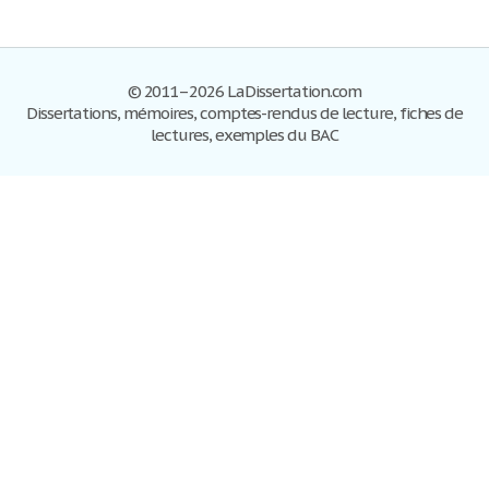
© 2011–2026 LaDissertation.com
Dissertations, mémoires, comptes-rendus de lecture, fiches de
lectures, exemples du BAC
Dissertations
S'inscrire
Se connecter
Foire aux questions
Contactez-nous
Plan du site
Politique de confidentialité
Conditions d'utilisation