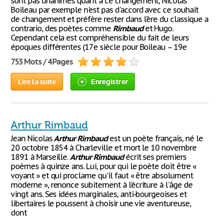
sont pas unanimes quant à ce changement, Nicolas
Boileau par exemple n'est pas d'accord avec ce souhait
de changement et préfère rester dans l'ère du classique a
contrario, des poètes comme
Rimbaud
et Hugo.
Cependant cela est compréhensible du fait de leurs
époques différentes (17e siècle pour Boileau – 19e
753 Mots / 4 Pages
Lire la suite
Enregistrer
Arthur Rimbaud
Jean Nicolas
Arthur
Rimbaud
est un poète français, né le
20 octobre 1854 à Charleville et mort le 10 novembre
1891 à Marseille.
Arthur
Rimbaud
écrit ses premiers
poèmes à quinze ans. Lui, pour qui le poète doit être «
voyant » et qui proclame qu'il faut « être absolument
moderne », renonce subitement à l’écriture à l'âge de
vingt ans. Ses idées marginales, anti-bourgeoises et
libertaires le poussent à choisir une vie aventureuse,
dont